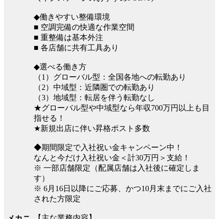
◆働きやすい整備環境
■ 空調完備の快適な作業空間
■ 重整備は基本外注
■ 各店舗に共有工具あり
◆選べる働き方
（1）グローバル型：全国各地への転勤あり
（2）中域型：近隣圏での転勤あり
（3）地域型：転居を伴う転勤なし
★グローバル型や中域型なら年収700万円以上も目
指せる！
★新規出店に伴い昇格ポスト多数
◆期間限定で入社祝い金キャンペーン中！
なんと今だけ入社祝い金＜計30万円＞支給！
※ 一部店舗限定（配属店舗は入社後に確定しま
す）
※ 6月16日以降にご応募、かつ10月末までにご入社
された方限定
【主な業務内容】
メカニ