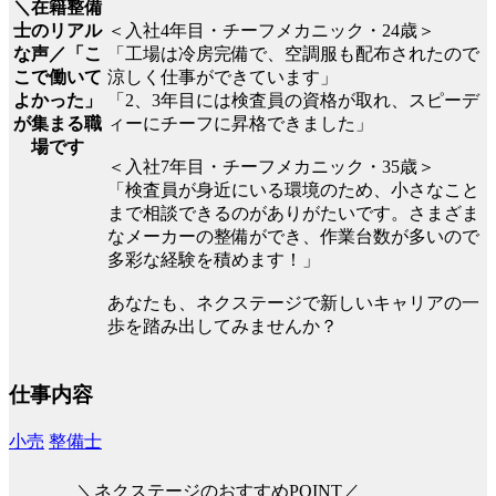
＼在籍整備
士のリアル
＜入社4年目・チーフメカニック・24歳＞
な声／「こ
「工場は冷房完備で、空調服も配布されたので
こで働いて
涼しく仕事ができています」
よかった」
「2、3年目には検査員の資格が取れ、スピーデ
が集まる職
ィーにチーフに昇格できました」
場です
＜入社7年目・チーフメカニック・35歳＞
「検査員が身近にいる環境のため、小さなこと
まで相談できるのがありがたいです。さまざま
なメーカーの整備ができ、作業台数が多いので
多彩な経験を積めます！」
あなたも、ネクステージで新しいキャリアの一
歩を踏み出してみませんか？
仕事内容
小売
整備士
＼ネクステージのおすすめPOINT／