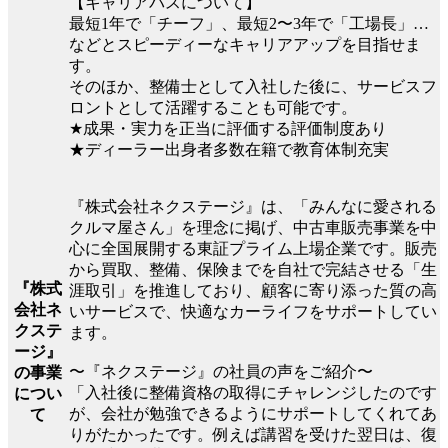
【キャリアパスについて】
最短1年で「チーフ」、最短2〜3年で「工場長」…
などとスピーディーなキャリアアップを目指せま
す。
そのほか、整備士として入社した後に、サービスフ
ロントとして活躍することも可能です。
★成果・実力を正当に評価する評価制度あり
★ディーラー出身者多数在籍で教育体制充実
『株式会社ネクステージ』は、「みんなに愛される
クルマ屋さん」を理念に掲げ、中古車販売事業を中
心に全国展開する東証プライム上場企業です。販売
から買取、整備、保険までを自社で完結させる「生
『株式
涯取引」を推進しており、顧客に寄り添った質の高
会社ネ
いサービスで、快適なカーライフをサポートしてい
クステ
ます。
ージ』
〜『ネクステージ』の社員の声をご紹介〜
の事業
「入社後に整備資格の取得にチャレンジしたのです
につい
が、会社が勉強できるようにサポートしてくれてあ
て
りがたかったです。例えば講習を受けた翌日は、復