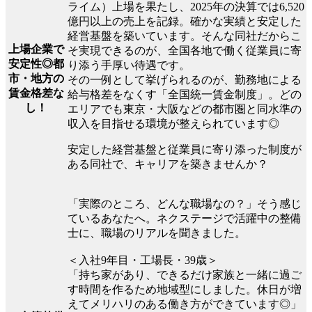
ライム）上場を果たし、2025年の決算では6,520
億円以上の売上を記録。確かな実績と安定した
経営基盤を築いています。そんな同社だからこ
上場企業で
そ実現できるのが、全国各地で働く従業員に寄
安定性◎都
り添う手厚い待遇です。
市・地方の
その一例として挙げられるのが、勤務地による
賃金格差な
給与格差をなくす「全国統一賃金制度」。どの
し！
エリアでも東京・大阪などの都市圏と同水準の
収入を目指せる環境が整えられています◎
安定した経営基盤と従業員に寄り添った制度が
ある同社で、キャリアを築きませんか？
「実際のところ、どんな職場なの？」そう感じ
ているあなたへ。ネクステージで活躍中の整備
士に、職場のリアルを聞きました。
＜入社9年目・工場長・39歳＞
「持ち家があり、できるだけ家族と一緒に過ご
す時間を作るため地域型にしました。休日が増
えてメリハリのある働き方ができています◎」