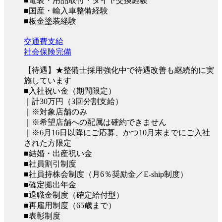
■電装・用品取付・タイヤ交換経験
■国産・輸入車整備経験
■板金塗装経験
交通費支給
社会保険完備
【待遇】★整備士採用強化中で待遇改善も継続的に実
施しています
■入社祝い金（期間限定）
｜計30万円（3回分割支給）
｜※対象店舗のみ
｜※希望店舗への配属は確約できません
｜※6月16日以降にご応募、かつ10月末までにご入社
された方限定
■結婚・出産祝い金
■社員割引制度
■社員持株会制度（月6％奨励金／E-ship制度）
■確定拠出年金
■退職金制度（確定給付型）
■再雇用制度（65歳まで）
■表彰制度