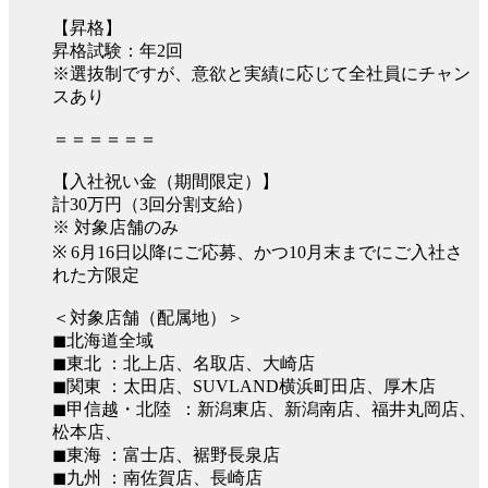
【昇格】
昇格試験：年2回
※選抜制ですが、意欲と実績に応じて全社員にチャン
スあり
＝＝＝＝＝＝
【入社祝い金（期間限定）】
計30万円（3回分割支給）
※ 対象店舗のみ
※ 6月16日以降にご応募、かつ10月末までにご入社さ
れた方限定
＜対象店舗（配属地）＞
◼︎北海道全域
◼︎東北 ：北上店、名取店、大崎店
◼︎関東 ：太田店、SUVLAND横浜町田店、厚木店
◼︎甲信越・北陸 ：新潟東店、新潟南店、福井丸岡店、
松本店、
◼︎東海 ：富士店、裾野長泉店
◼︎九州 ：南佐賀店、長崎店