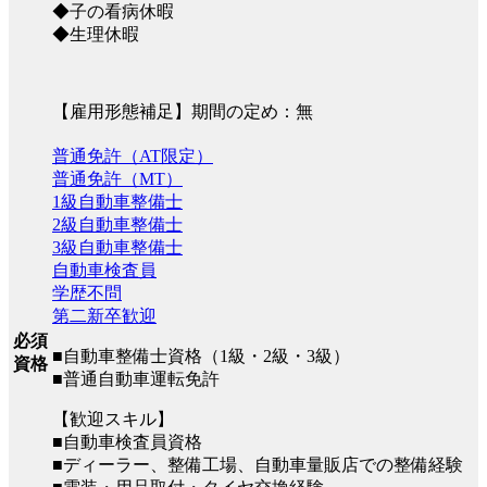
◆子の看病休暇
◆生理休暇
【雇用形態補足】期間の定め：無
普通免許（AT限定）
普通免許（MT）
1級自動車整備士
2級自動車整備士
3級自動車整備士
自動車検査員
学歴不問
第二新卒歓迎
必須
■自動車整備士資格（1級・2級・3級）
資格
■普通自動車運転免許
【歓迎スキル】
■自動車検査員資格
■ディーラー、整備工場、自動車量販店での整備経験