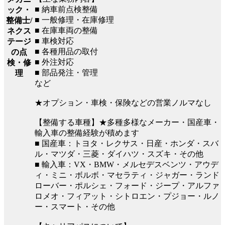
■ 納車前点検整備
ック・
■ 一般修理・在庫修理
整備士/
■ 在庫車両の整備
ネクス
■ 車検対応
テージ
■ 各種用品の取付
の点
■ 外注対応
検・修
■ 部品発注・管理
理
など
★オプション・車検・保険などの営業ノルマなし
【整備する車種】★多種多様なメーカー・国産車・
輸入車の整備経験が積めます
■ 国産車：トヨタ・レクサス・日産・ホンダ・スバ
ル・マツダ・三菱・ダイハツ・スズキ・その他
■ 輸入車：VX・BMW・メルセデスベンツ・アウデ
ィ・ミニ・ボルボ・マセラティ・ジャガー・ランド
ローバー・ポルシェ・フォード・ジープ・アルファ
ロメオ・フィアット・シトロエン・プジョー・ルノ
ー・スマート・その他