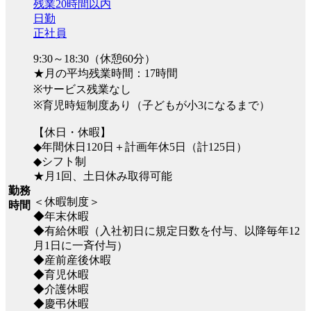
残業20時間以内
日勤
正社員
9:30～18:30（休憩60分）
★月の平均残業時間：17時間
※サービス残業なし
※育児時短制度あり（子どもが小3になるまで）
【休日・休暇】
◆年間休日120日＋計画年休5日（計125日）
◆シフト制
★月1回、土日休み取得可能
勤務
＜休暇制度＞
時間
◆年末休暇
◆有給休暇（入社初日に規定日数を付与、以降毎年12
月1日に一斉付与）
◆産前産後休暇
◆育児休暇
◆介護休暇
◆慶弔休暇