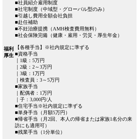
■社員紹介雇用制度
■社宅制度（中域型・グローバル型のみ）
■引越し費用全額会社負担
■赴任補助
■不妊治療提携（AMH検査費用無料）
■社会保険完備（健康・雇用・労災・厚生年金）
【各種手当】※社内規定に準ずる
福利
■資格手当
厚生
｜1級：5万円
｜2級：2～3万円
｜3級：1万円
｜検査員：3～5万円
■家族手当
｜配偶者：1万円
｜子：3,000円/人
■住宅手当※社内規定に準ずる
■単身手当（月額5万円）
■帰省手当（月2回、本人の帰省または家族1名分の来
訪にも適用可）
■残業手当（1分単位）