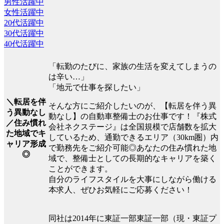
男性活躍中
女性活躍中
20代活躍中
30代活躍中
40代活躍中
「転勤のたびに、家族の生活を変えてしまうの
は辛い…」
「地元で仕事を探したい」
＼転居を伴
そんな方にご紹介したいのが、【転居を伴う異
う異動なし
動なし】の自動車整備士のお仕事です！『株式
／住み慣れ
会社ネクステージ』は全国規模で店舗数を拡大
た地域でキ
しているため、通勤できるエリア（30km圏）内
ャリア形成
で勤務先をご紹介可能◎あなたの住み慣れた地
◎
域で、整備士としての長期的なキャリアを築く
ことができます。
自分のライフスタイルを大事にしながら働ける
本求人、ぜひお気軽にご応募ください！
同社は2014年に東証一部東証一部（現・東証プ