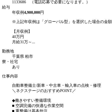
1133686 （電話応募で必要になります。）
給与
年収例
4,900,000
円
※上記年収例は「グローバル型」を選択した場合の金額
【月収例】
40万円
月給31万～...
勤務地
千葉県 柏市
寮・社宅
あり
仕事内容
自動車整備士/新車・中古車・輸入車の点検・修理
＼ネクステージのおすすめPOINT／
◆働きやすい整備環境
■ 空調完備の快適な作業空間
■ 重整備は基本外注