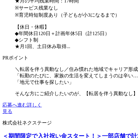
★月の平均残業時間：17時間
※サービス残業なし
※育児時短制度あり（子どもが小3になるまで）
【休日・休暇】
◆年間休日120日＋計画年休5日（計125日）
◆シフト制
★月1回、土日休み取得...
PRポイント
＼転居を伴う異動なし／住み慣れた地域でキャリア形成
「転勤のたびに、家族の生活を変えてしまうのは辛い…
「地元で仕事を探したい」
そんな方にご紹介したいのが、【転居を伴う異動なし】の
応募へ進む
詳しく
見る
株式会社ネクステージ
＜期間限定で入社祝い金スタート！＞一部店舗で計