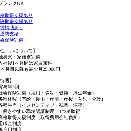
ブランクOK
格取得支援あり
許取得支援あり
賃補助あり
通費支給
会保険完備
住まいについて】
独身寮・家族寮完備
入社後1ヶ月間は家賃無料
2ヶ月目以降も最少月25,000円
待遇】
賞与年3回
社会保険完備（雇用・労災・健康・厚生年金）
各種休暇（有給・慶弔・産前・産後・育児・介護）
各種手当（インセンティブ・残業・深夜）
「働きやすい職場認証制度」1つ星取得
資格取得支援制度（取得費用会社負担）
退職金制度
再雇用制度