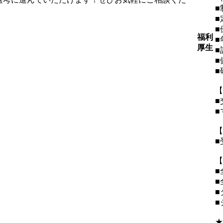
■
■
■
福利
■
厚生
■
■
■
【
■
■
【
■
【
■
■
■
■
★