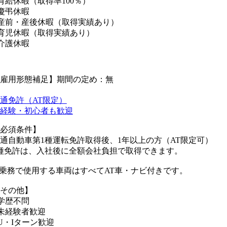
有給休暇（取得率100％）
慶弔休暇
産前・産後休暇（取得実績あり）
育児休暇（取得実績あり）
介護休暇
雇用形態補足】期間の定め：無
通免許（AT限定）
経験・初心者も歓迎
必須条件】
通自動車第1種運転免許取得後、1年以上の方（AT限定可）
種免許は、入社後に全額会社負担で取得できます。
乗務で使用する車両はすべてAT車・ナビ付きです。
その他】
学歴不問
未経験者歓迎
U・Iターン歓迎