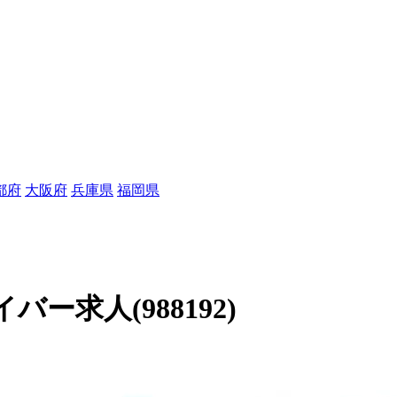
都府
大阪府
兵庫県
福岡県
ー求人(988192)