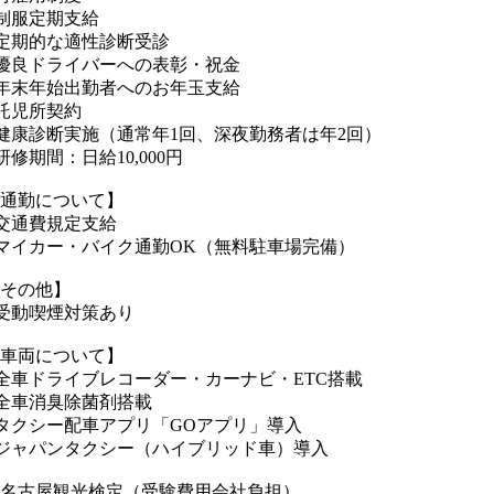
制服定期支給
定期的な適性診断受診
優良ドライバーへの表彰・祝金
年末年始出勤者へのお年玉支給
託児所契約
健康診断実施（通常年1回、深夜勤務者は年2回）
研修期間：日給10,000円
通勤について】
交通費規定支給
マイカー・バイク通勤OK（無料駐車場完備）
その他】
受動喫煙対策あり
車両について】
全車ドライブレコーダー・カーナビ・ETC搭載
全車消臭除菌剤搭載
タクシー配車アプリ「GOアプリ」導入
ジャパンタクシー（ハイブリッド車）導入
名古屋観光検定（受験費用会社負担）