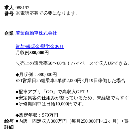
求人
988192
※電話応募で必要になります。
番号
若葉自動車株式会社
企業
賞与/報奨金/慰労金あり
月収例
380,000
円
＼売上の還元率50〜60％！ハイペースで収入UPできる
◆月収例：380,000円
※1営業日25組乗車×単価2,000円×月19日稼働した場合
■配車アプリ「GO」で高収入GET！
■安定集客の仕組みが整っているため、未経験でもす
■研修期間中は日給10,000円です。
◆想定年収：570万円
給与
■内訳：固定収入300万円（毎月250,000円×12ヶ月）+
詳細