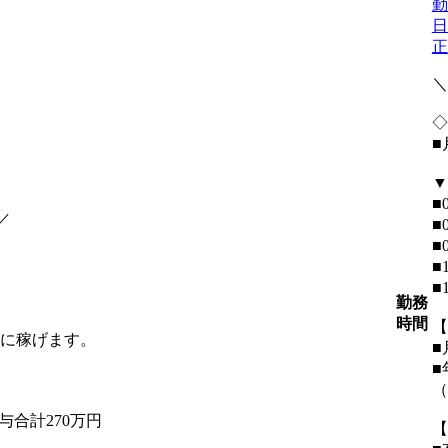
勤
日
正
＼
◇
■
▼
■
／
■
■
■
■
勤務
時間
【
ぐに稼げます。
■
■
（
賞与合計270万円
【