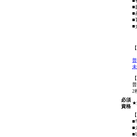
■
■
）
■
）
■
）
■
【
普
未
【
普
2
必須
★
資格
【
■
■
■