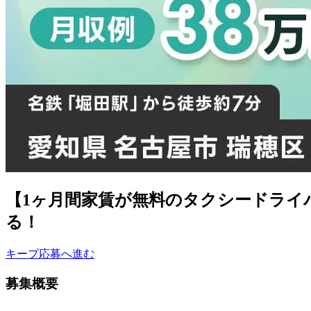
【1ヶ月間家賃が無料のタクシードライ
る！
キープ
応募へ進む
募集概要