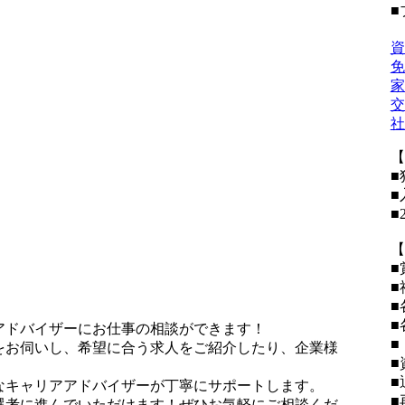
■
資
免
家
交
社
【
■
■
■
【
■
■
■
■
アドバイザーにお仕事の相談ができます！
■
をお伺いし、希望に合う求人をご紹介したり、企業様
■
■
なキャリアアドバイザーが丁寧にサポートします。
■
選考に進んでいただけます！ぜひお気軽にご相談くだ