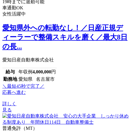
19時までに退勤可能
車通勤OK
女性活躍中
愛知県外への転勤なし！／日産正規デ
ィーラーで整備スキルを磨く／最大8日
の長...
愛知日産自動車株式会社
給与
年収例
4,000,000
円
勤務地
愛知県 名古屋市
＼最短45秒で完了／
応募へ進む
詳しく
見る
普通免許（MT）