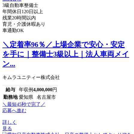
3級自動車整備士
年間休日120日以上
残業20時間以内
育児・介護休暇あり
車通勤OK
＼定着率96％／上場企業で安心・安定
を手に｜整備士3級以上｜法人車両メイ
ン...
キムラユニティー株式会社
給与
年収例
4,000,000
円
勤務地
愛知県 名古屋市
＼最短45秒で完了／
応募へ進む
詳しく
見る