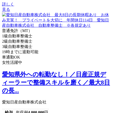
詳しく
見る
普通免許（MT）
1級自動車整備士
2級自動車整備士
3級自動車整備士
19時までに退勤可能
車通勤OK
女性活躍中
愛知県外への転勤なし！／日産正規デ
ィーラーで整備スキルを磨く／最大8日
の長...
愛知日産自動車株式会社
給与
年収例
4,000,000
円