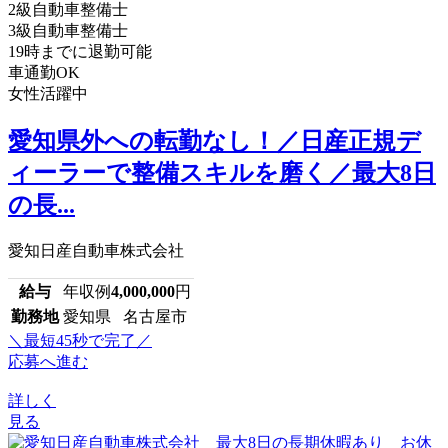
2級自動車整備士
3級自動車整備士
19時までに退勤可能
車通勤OK
女性活躍中
愛知県外への転勤なし！／日産正規デ
ィーラーで整備スキルを磨く／最大8日
の長...
愛知日産自動車株式会社
給与
年収例
4,000,000
円
勤務地
愛知県 名古屋市
＼最短45秒で完了／
応募へ進む
詳しく
見る