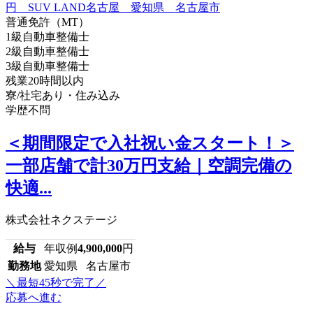
普通免許（MT）
1級自動車整備士
2級自動車整備士
3級自動車整備士
残業20時間以内
寮/社宅あり・住み込み
学歴不問
＜期間限定で入社祝い金スタート！＞
一部店舗で計30万円支給｜空調完備の
快適...
株式会社ネクステージ
給与
年収例
4,900,000
円
勤務地
愛知県 名古屋市
＼最短45秒で完了／
応募へ進む