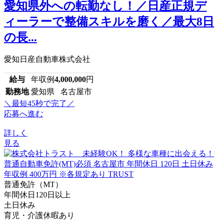
愛知県外への転勤なし！／日産正規デ
ィーラーで整備スキルを磨く／最大8日
の長...
愛知日産自動車株式会社
給与
年収例
4,000,000
円
勤務地
愛知県 名古屋市
＼最短45秒で完了／
応募へ進む
詳しく
見る
普通免許（MT）
年間休日120日以上
土日休み
育児・介護休暇あり