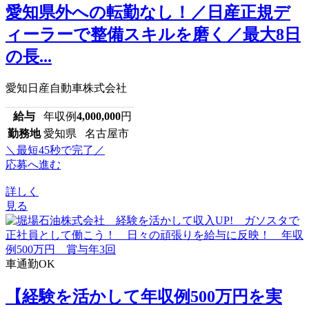
愛知県外への転勤なし！／日産正規デ
ィーラーで整備スキルを磨く／最大8日
の長...
愛知日産自動車株式会社
給与
年収例
4,000,000
円
勤務地
愛知県 名古屋市
＼最短45秒で完了／
応募へ進む
詳しく
見る
車通勤OK
【経験を活かして年収例500万円を実