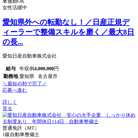
車通勤OK
女性活躍中
愛知県外への転勤なし！／日産正規デ
ィーラーで整備スキルを磨く／最大8日
の長...
愛知日産自動車株式会社
給与
年収例
4,000,000
円
勤務地
愛知県 名古屋市
＼最短45秒で完了／
応募へ進む
詳しく
見る
普通免許（MT）
1級自動車整備士