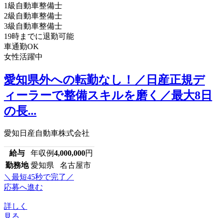
1級自動車整備士
2級自動車整備士
3級自動車整備士
19時までに退勤可能
車通勤OK
女性活躍中
愛知県外への転勤なし！／日産正規デ
ィーラーで整備スキルを磨く／最大8日
の長...
愛知日産自動車株式会社
給与
年収例
4,000,000
円
勤務地
愛知県 名古屋市
＼最短45秒で完了／
応募へ進む
詳しく
見る