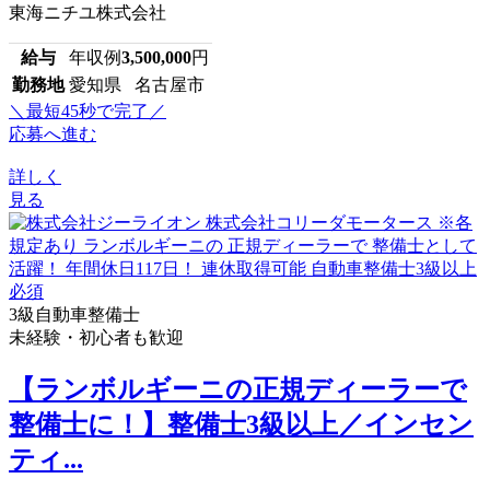
東海ニチユ株式会社
給与
年収例
3,500,000
円
勤務地
愛知県 名古屋市
＼最短45秒で完了／
応募へ進む
詳しく
見る
3級自動車整備士
未経験・初心者も歓迎
【ランボルギーニの正規ディーラーで
整備士に！】整備士3級以上／インセン
ティ...