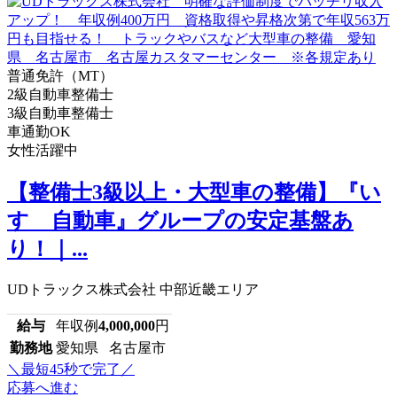
普通免許（MT）
2級自動車整備士
3級自動車整備士
車通勤OK
女性活躍中
【整備士3級以上・大型車の整備】『い
すゞ自動車』グループの安定基盤あ
り！｜...
UDトラックス株式会社 中部近畿エリア
給与
年収例
4,000,000
円
勤務地
愛知県 名古屋市
＼最短45秒で完了／
応募へ進む