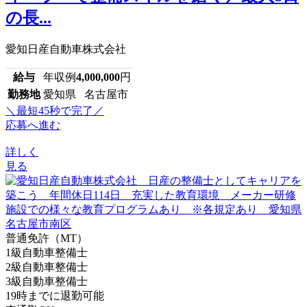
の長...
愛知日産自動車株式会社
給与
年収例
4,000,000
円
勤務地
愛知県 名古屋市
＼最短45秒で完了／
応募へ進む
詳しく
見る
普通免許（MT）
1級自動車整備士
2級自動車整備士
3級自動車整備士
19時までに退勤可能