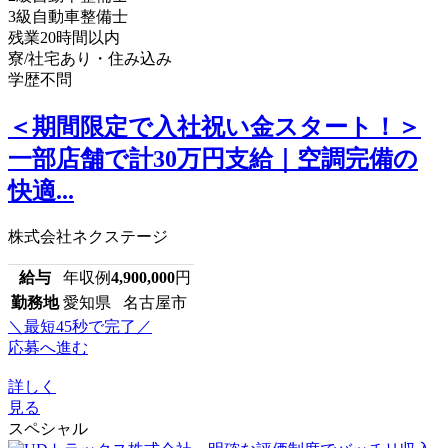
3級自動車整備士
残業20時間以内
寮/社宅あり・住み込み
学歴不問
＜期間限定で入社祝い金スタート！＞
一部店舗で計30万円支給｜空調完備の
快適...
株式会社ネクステージ
給与
年収例
4,900,000
円
勤務地
愛知県 名古屋市
＼最短45秒で完了／
応募へ進む
詳しく
見る
スペシャル