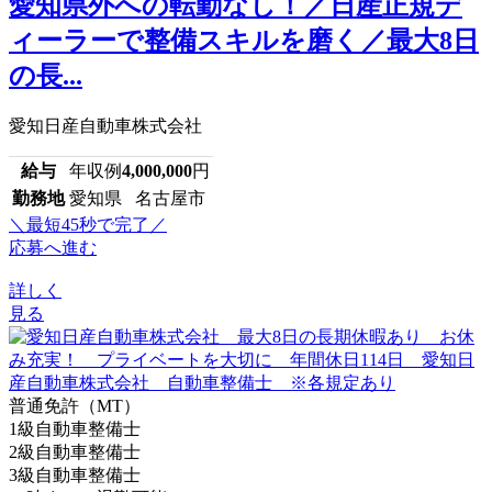
愛知県外への転勤なし！／日産正規デ
ィーラーで整備スキルを磨く／最大8日
の長...
愛知日産自動車株式会社
給与
年収例
4,000,000
円
勤務地
愛知県 名古屋市
＼最短45秒で完了／
応募へ進む
詳しく
見る
普通免許（MT）
1級自動車整備士
2級自動車整備士
3級自動車整備士