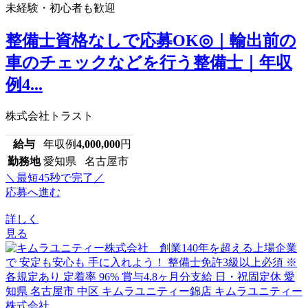
未経験・初心者も歓迎
整備士資格なしで応募OK◎｜輸出前の
車のチェックなどを行う整備士｜年収
例4...
株式会社トラスト
給与
年収例
4,000,000
円
勤務地
愛知県 名古屋市
＼最短45秒で完了／
応募へ進む
詳しく
見る