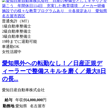
普通免許（MT）
1級自動車整備士
2級自動車整備士
3級自動車整備士
19時までに退勤可能
車通勤OK
女性活躍中
愛知県外への転勤なし！／日産正規デ
ィーラーで整備スキルを磨く／最大8日
の長...
愛知日産自動車株式会社
給与
年収例
4,000,000
円
勤務地
愛知県 名古屋市