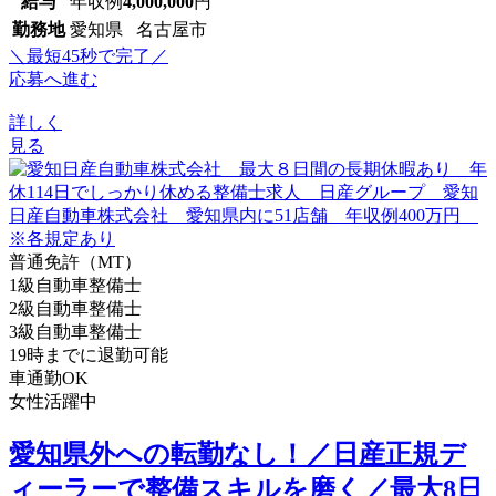
給与
年収例
4,000,000
円
勤務地
愛知県 名古屋市
＼最短45秒で完了／
応募へ進む
詳しく
見る
普通免許（MT）
1級自動車整備士
2級自動車整備士
3級自動車整備士
19時までに退勤可能
車通勤OK
女性活躍中
愛知県外への転勤なし！／日産正規デ
ィーラーで整備スキルを磨く／最大8日