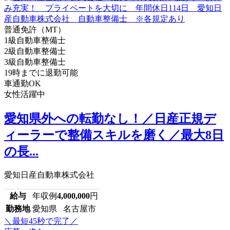
普通免許（MT）
1級自動車整備士
2級自動車整備士
3級自動車整備士
19時までに退勤可能
車通勤OK
女性活躍中
愛知県外への転勤なし！／日産正規デ
ィーラーで整備スキルを磨く／最大8日
の長...
愛知日産自動車株式会社
給与
年収例
4,000,000
円
勤務地
愛知県 名古屋市
＼最短45秒で完了／