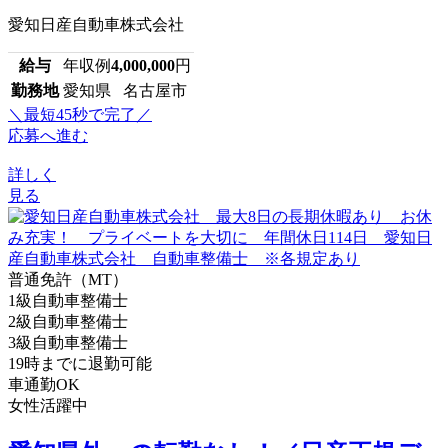
愛知日産自動車株式会社
給与
年収例
4,000,000
円
勤務地
愛知県 名古屋市
＼最短45秒で完了／
応募へ進む
詳しく
見る
普通免許（MT）
1級自動車整備士
2級自動車整備士
3級自動車整備士
19時までに退勤可能
車通勤OK
女性活躍中