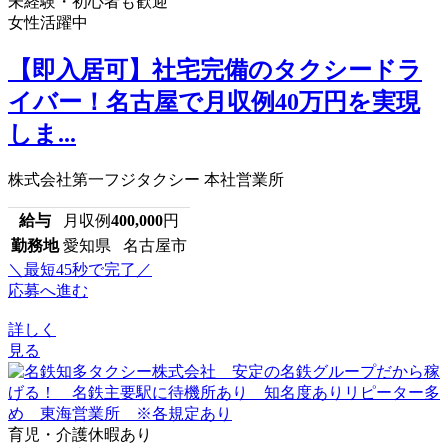
未経験・初心者も歓迎
女性活躍中
【即入居可】社宅完備のタクシードラ
イバー！名古屋で月収例40万円を実現
しま...
株式会社第一フジタクシー 本社営業所
給与
月収例
400,000
円
勤務地
愛知県 名古屋市
＼最短45秒で完了／
応募へ進む
詳しく
見る
育児・介護休暇あり