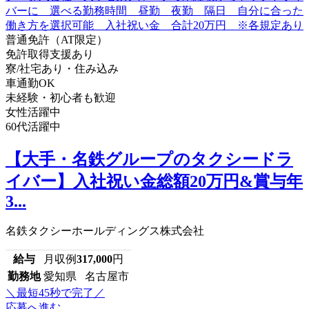
普通免許（AT限定）
免許取得支援あり
寮/社宅あり・住み込み
車通勤OK
未経験・初心者も歓迎
女性活躍中
60代活躍中
【大手・名鉄グループのタクシードラ
イバー】入社祝い金総額20万円&賞与年
3...
名鉄タクシーホールディングス株式会社
給与
月収例
317,000
円
勤務地
愛知県 名古屋市
＼最短45秒で完了／
応募へ進む