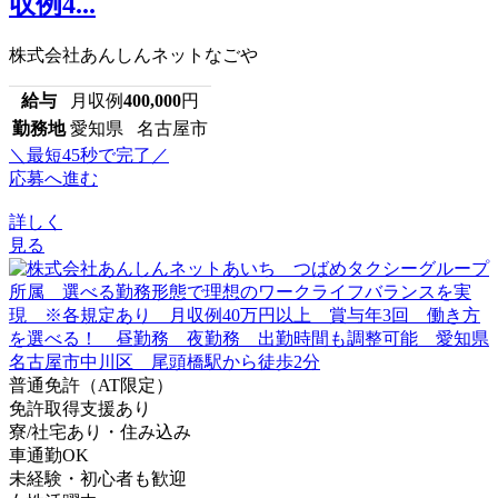
収例4...
株式会社あんしんネットなごや
給与
月収例
400,000
円
勤務地
愛知県 名古屋市
＼最短45秒で完了／
応募へ進む
詳しく
見る
普通免許（AT限定）
免許取得支援あり
寮/社宅あり・住み込み
車通勤OK
未経験・初心者も歓迎