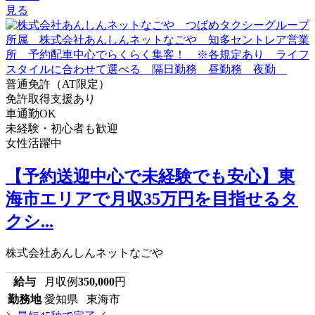
見る
普通免許（AT限定）
免許取得支援あり
車通勤OK
未経験・初心者も歓迎
女性活躍中
【予約送迎中心で未経験でも安心】東
海市エリアで月収35万円を目指せるタ
クシ...
株式会社あんしんネットなごや
給与
月収例
350,000
円
勤務地
愛知県 東海市