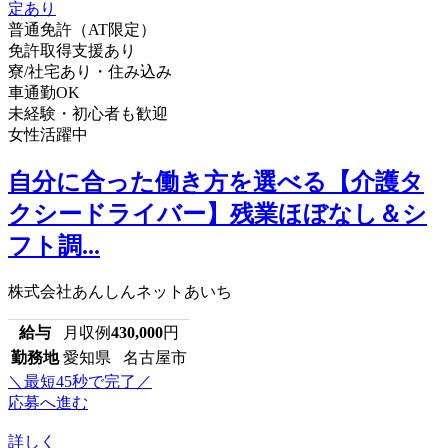
普通免許（AT限定）
免許取得支援あり
寮/社宅あり・住み込み
車通勤OK
未経験・初心者も歓迎
女性活躍中
自分に合った働き方を選べる【介護タ
クシードライバー】残業ほぼなし＆シ
フト調...
株式会社あんしんネットあいち
給与
月収例
430,000
円
勤務地
愛知県 名古屋市
＼最短45秒で完了／
応募へ進む
詳しく