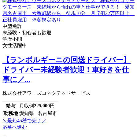
中型免許
未経験・初心者も歓迎
学歴不問
女性活躍中
【ランボルギーニの回送ドライバー】
ドライバー未経験者歓迎！車好きを仕
事に／...
株式会社アワーズコネクテッドサービス
給与
月収例
225,000
円
勤務地
愛知県 名古屋市
＼最短45秒で完了／
応募へ進む