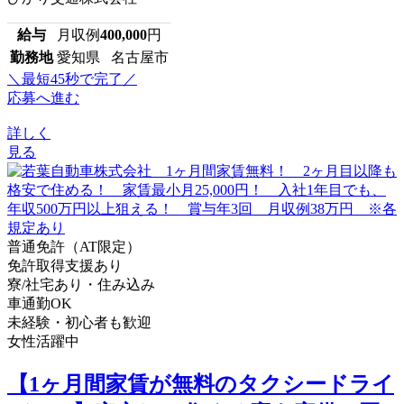
給与
月収例
400,000
円
勤務地
愛知県 名古屋市
＼最短45秒で完了／
応募へ進む
詳しく
見る
普通免許（AT限定）
免許取得支援あり
寮/社宅あり・住み込み
車通勤OK
未経験・初心者も歓迎
女性活躍中
【1ヶ月間家賃が無料のタクシードライ