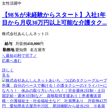
女性活躍中
【98％が未経験からスタート】入社1年
目から月収30万円以上可能な介護タク...
株式会社あんしんネット21
給与
月収例
410,000
円
勤務地
愛知県 名古屋市
＼最短45秒で完了／
応募へ進む
詳しく
見る