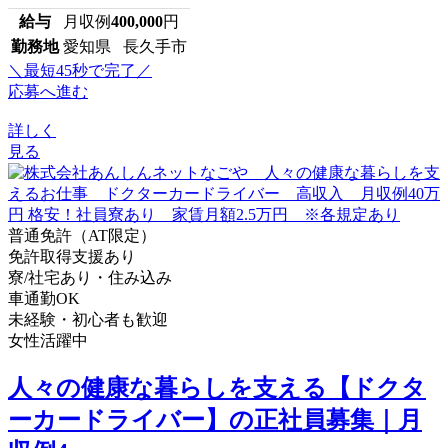
給与
月収例
400,000
円
勤務地
愛知県 長久手市
＼最短45秒で完了／
応募へ進む
詳しく
見る
普通免許（AT限定）
免許取得支援あり
寮/社宅あり・住み込み
車通勤OK
未経験・初心者も歓迎
女性活躍中
人々の健康な暮らしを支える【ドクタ
ーカードライバー】の正社員募集｜月