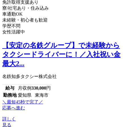
免許取得支援あり
寮/社宅あり・住み込み
車通勤OK
未経験・初心者も歓迎
学歴不問
女性活躍中
【安定の名鉄グループ】で未経験から
タクシードライバーに！／入社祝い金
最大2...
名鉄知多タクシー株式会社
給与
月収例
330,000
円
勤務地
愛知県 東海市
＼最短45秒で完了／
応募へ進む
詳しく
見る