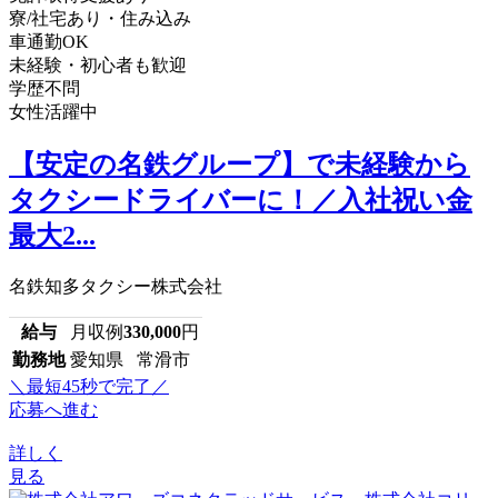
寮/社宅あり・住み込み
車通勤OK
未経験・初心者も歓迎
学歴不問
女性活躍中
【安定の名鉄グループ】で未経験から
タクシードライバーに！／入社祝い金
最大2...
名鉄知多タクシー株式会社
給与
月収例
330,000
円
勤務地
愛知県 常滑市
＼最短45秒で完了／
応募へ進む
詳しく
見る