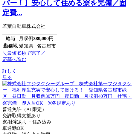
バー！】安心して住める寮を完備／固
定費...
若葉自動車株式会社
給与
月収例
380,000
円
勤務地
愛知県 名古屋市
＼最短45秒で完了／
応募へ進む
詳しく
見る
普通免許（AT限定）
免許取得支援あり
寮/社宅あり・住み込み
車通勤OK