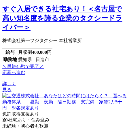
すぐ入居できる社宅あり！＜名古屋で
高い知名度を誇る企業のタクシードラ
イバー＞
株式会社第一フジタクシー 本社営業所
給与
月収例
400,000
円
勤務地
愛知県 日進市
＼最短45秒で完了／
応募へ進む
詳しく
見る
免許取得支援あり
寮/社宅あり・住み込み
未経験・初心者も歓迎