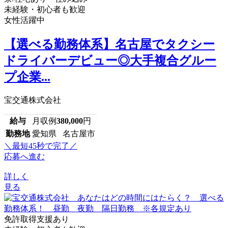
未経験・初心者も歓迎
女性活躍中
【選べる勤務体系】名古屋でタクシー
ドライバーデビュー◎大手複合グルー
プ企業...
宝交通株式会社
給与
月収例
380,000
円
勤務地
愛知県 名古屋市
＼最短45秒で完了／
応募へ進む
詳しく
見る
免許取得支援あり