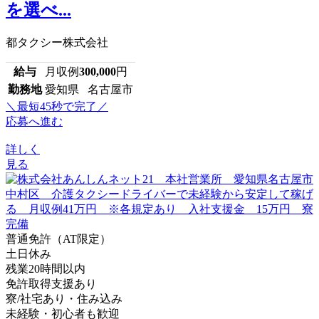
を選べ...
都タクシー株式会社
給与
月収例
300,000
円
勤務地
愛知県 名古屋市
＼最短45秒で完了／
応募へ進む
詳しく
見る
普通免許（AT限定）
土日休み
残業20時間以内
免許取得支援あり
寮/社宅あり・住み込み
未経験・初心者も歓迎