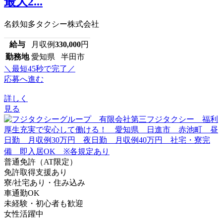
最大2...
名鉄知多タクシー株式会社
給与
月収例
330,000
円
勤務地
愛知県 半田市
＼最短45秒で完了／
応募へ進む
詳しく
見る
普通免許（AT限定）
免許取得支援あり
寮/社宅あり・住み込み
車通勤OK
未経験・初心者も歓迎
女性活躍中