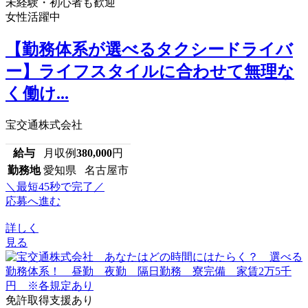
未経験・初心者も歓迎
女性活躍中
【勤務体系が選べるタクシードライバ
ー】ライフスタイルに合わせて無理な
く働け...
宝交通株式会社
給与
月収例
380,000
円
勤務地
愛知県 名古屋市
＼最短45秒で完了／
応募へ進む
詳しく
見る
免許取得支援あり