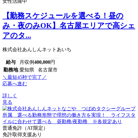
女性活躍中
【勤務スケジュールを選べる！昼の
み・夜のみOK】名古屋エリアで高シェ
アのタ...
株式会社あんしんネットあいち
給与
月収例
400,000
円
勤務地
愛知県 名古屋市
＼最短45秒で完了／
応募へ進む
詳しく
見る
普通免許（AT限定）
免許取得支援あり