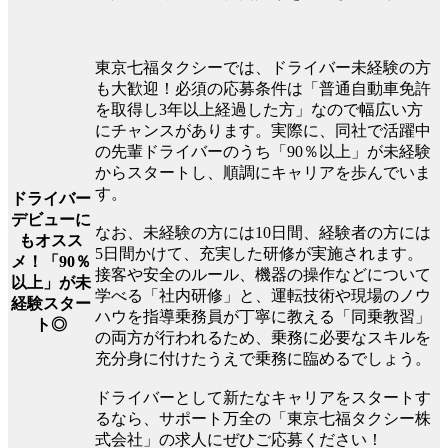
東京七福タクシーでは、ドライバー未経験の方
も大歓迎！必須の応募条件は「普通自動車免許
を取得し3年以上経過した方」なので幅広い方
にチャンスがあります。実際に、同社で活躍中
の先輩ドライバーのうち「90％以上」が未経験
からスタートし、順調にキャリアを歩んでいま
す。
ドライバー
デビューに
なお、未経験の方には10日間、経験者の方には
もオスス
5日間かけて、充実した研修が実施されます。
メ！「90％
接客や安全のルール、機器の操作などについて
以上」が未
学べる「社内研修」と、運転技術や現場のノウ
経験スター
ハウを指導乗務員が丁寧に教える「同乗教習」
ト◎
の両方が行われるため、乗務に必要なスキルを
充分身に付けたうえで乗務に臨めるでしょう。
ドライバーとして新たなキャリアをスタートす
るなら、サポート万全の「東京七福タクシー株
式会社」の求人にぜひご応募ください！