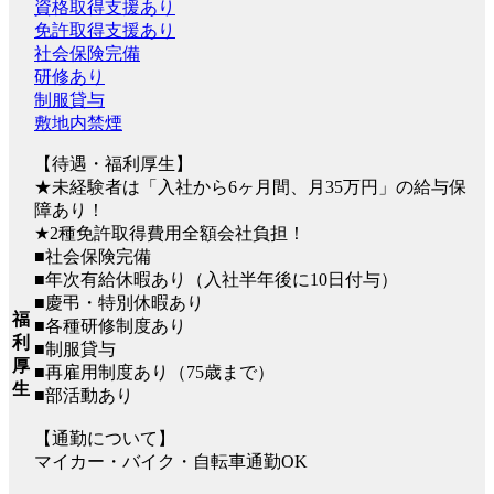
資格取得支援あり
免許取得支援あり
社会保険完備
研修あり
制服貸与
敷地内禁煙
【待遇・福利厚生】
★未経験者は「入社から6ヶ月間、月35万円」の給与保
障あり！
★2種免許取得費用全額会社負担！
■社会保険完備
■年次有給休暇あり（入社半年後に10日付与）
■慶弔・特別休暇あり
福
■各種研修制度あり
利
■制服貸与
厚
■再雇用制度あり（75歳まで）
生
■部活動あり
【通勤について】
マイカー・バイク・自転車通勤OK