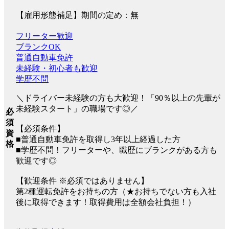
【雇用形態補足】期間の定め：無
フリーター歓迎
ブランクOK
普通自動車免許
未経験・初心者も歓迎
学歴不問
＼ドライバー未経験の方も大歓迎！「90％以上の先輩が
未経験スタート」の職場です◎／
必
須
【必須条件】
資
■普通自動車免許を取得し3年以上経過した方
格
■学歴不問！フリーターや、職歴にブランクがある方も
歓迎です◎
【歓迎条件 ※必須ではありません】
第2種運転免許をお持ちの方（★お持ちでない方も入社
後に取得できます！取得費用は全額会社負担！）