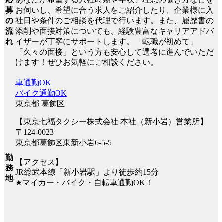
募
お伺いし、希望に合う求人をご紹介したり、企業様に入
の
社日や条件のご相談を代理で行います。また、履歴書の
流
添削や面接対策についても、経験豊富なキャリアアドバ
れ
イザーが丁寧にサポートします。「転職が初めて」
「久々の面接」という方も安心して選考に進んでいただ
けます！ぜひお気軽にご相談ください。
車通勤OK
バイク通勤OK
東京都 葛飾区
【東京七福タクシー株式会社 本社（新小岩）営業所】
〒124-0023
東京都葛飾区東新小岩6-5-5
勤
【アクセス】
務
JR総武本線「新小岩駅」より徒歩約15分
地
★マイカー・バイク・自転車通勤OK！