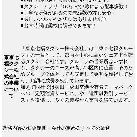
■タクシーアプリ『GO』や無線による配車多数！
■丁寧な研修があるので未経験の方も安心！
■厳しいノルマや足切りはありません◎
■出庫時間は柔軟に調整できます！
「東京七福タクシー株式会社」は「東京七福グルー
プ」の一員として、都内を中心に高いシェア率を誇
東京七
るタクシー会社です。グループの営業所はいずれ
福タク
も、タクシーのニーズが高い23区内に位置。そのた
シー株
めグループ全体としても安定して乗客を獲得してお
式会社
り、順調に成長を続けています。
の事業
加えて同社では羽田・成田空港や有名テーマパーク
につい
への「定額運賃サービス」や「遠距離割引サービ
て
ス」を提供し、多くの乗客から支持を得ています。
業務内容の変更範囲：会社の定めるすべての業務