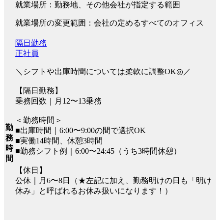
就業場所：勤務地、その他会社が指定する範囲
就業場所の変更範囲：会社の定めるすべてのオフィス
隔日勤務
正社員
＼シフトや出庫時間については柔軟に調整OK◎／
【隔日勤務】
乗務回数｜月12〜13乗務
＜勤務時間＞
勤
■出庫時間｜6:00〜9:00の間で選択OK
務
■実働14時間、休憩3時間
時
■勤務シフト例｜6:00〜24:45（うち3時間休憩）
間
【休日】
公休｜月6〜8日（★左記に加え、勤務明けの日も「明け
休み」と呼ばれるお休み扱いになります！）