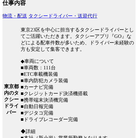
仕事内容
物流・配送
タクシードライバー・送迎代行
東京23区を中心に担当するタクシードライバーとし
てご活躍いただきます。タクシーアプリ『GO』な
どによる配車件数が多いため、ドライバー未経験の
方も安定して集客できます。
◆車両について
■車両数：111台
■ETC車載機装備
■車内防犯カメラ装備
東京都
■カーナビ完備
内のタ
■クレジットカード決済機搭載
クシー
■携帯端末決済機完備
ドライ
■自動日報完備
バー
■デジタコ完備
■ドライブレコーダー完備
◆詳細
■本社（新小岩）営業所勤務となります。