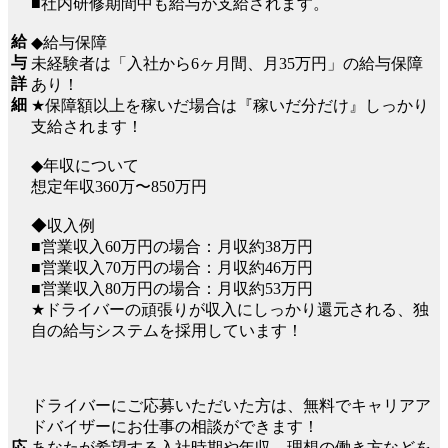
■社内研修期間中も給与が支給されます。
給
◆給与保障
与
未経験者は「入社から6ヶ月間、月35万円」の給与保障
詳
あり！
細
★保障額以上を稼いだ場合は『稼いだ分だけ』しっかり
支給されます！
◆年収について
想定年収360万〜850万円
◆収入例
■営業収入60万円の場合：月収約38万円
■営業収入70万円の場合：月収約46万円
■営業収入80万円の場合：月収約53万円
★ドライバーの頑張りが収入にしっかり還元される、独
自の給与システムを採用しています！
ドライバーにご応募いただいた方は、無料でキャリアア
ドバイザーにお仕事の相談ができます！
応
あなたが希望する入社時期や年収、理想の働き方などを