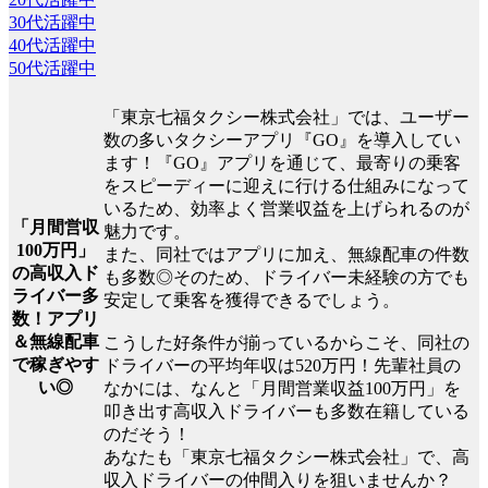
30代活躍中
40代活躍中
50代活躍中
「東京七福タクシー株式会社」では、ユーザー
数の多いタクシーアプリ『GO』を導入してい
ます！『GO』アプリを通じて、最寄りの乗客
をスピーディーに迎えに行ける仕組みになって
いるため、効率よく営業収益を上げられるのが
「月間営収
魅力です。
100万円」
また、同社ではアプリに加え、無線配車の件数
の高収入ド
も多数◎そのため、ドライバー未経験の方でも
ライバー多
安定して乗客を獲得できるでしょう。
数！アプリ
＆無線配車
こうした好条件が揃っているからこそ、同社の
で稼ぎやす
ドライバーの平均年収は520万円！先輩社員の
い◎
なかには、なんと「月間営業収益100万円」を
叩き出す高収入ドライバーも多数在籍している
のだそう！
あなたも「東京七福タクシー株式会社」で、高
収入ドライバーの仲間入りを狙いませんか？