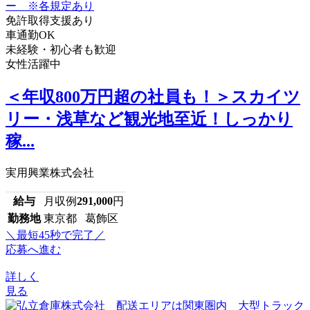
免許取得支援あり
車通勤OK
未経験・初心者も歓迎
女性活躍中
＜年収800万円超の社員も！＞スカイツ
リー・浅草など観光地至近！しっかり
稼...
実用興業株式会社
給与
月収例
291,000
円
勤務地
東京都 葛飾区
＼最短45秒で完了／
応募へ進む
詳しく
見る