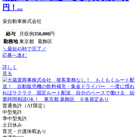
円！...
栄自動車株式会社
給与
月収例
350,000
円
勤務地
東京都 葛飾区
＼最短45秒で完了／
応募へ進む
詳しく
見る
普通免許（AT限定）
中型免許
準中型免許
土日休み
育児・介護休暇あり