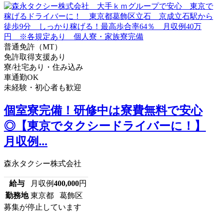
普通免許（MT）
免許取得支援あり
寮/社宅あり・住み込み
車通勤OK
未経験・初心者も歓迎
個室寮完備！研修中は寮費無料で安心
◎【東京でタクシードライバーに！】
月収例...
森永タクシー株式会社
給与
月収例
400,000
円
勤務地
東京都 葛飾区
募集が停止しています