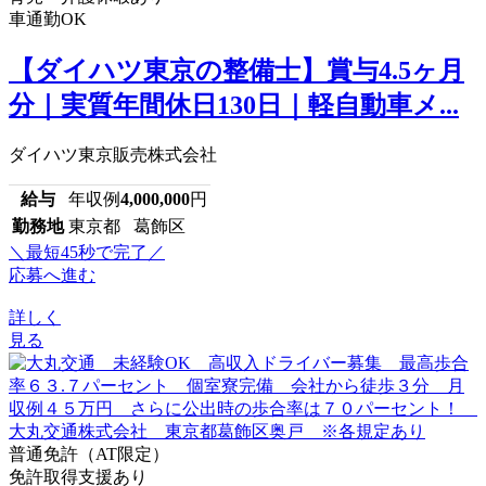
車通勤OK
【ダイハツ東京の整備士】賞与4.5ヶ月
分｜実質年間休日130日｜軽自動車メ...
ダイハツ東京販売株式会社
給与
年収例
4,000,000
円
勤務地
東京都 葛飾区
＼最短45秒で完了／
応募へ進む
詳しく
見る
普通免許（AT限定）
免許取得支援あり