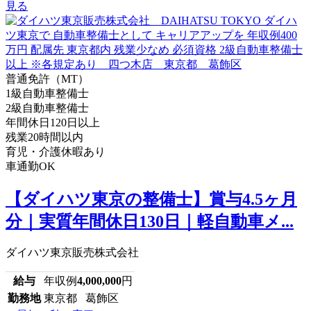
見る
普通免許（MT）
1級自動車整備士
2級自動車整備士
年間休日120日以上
残業20時間以内
育児・介護休暇あり
車通勤OK
【ダイハツ東京の整備士】賞与4.5ヶ月
分｜実質年間休日130日｜軽自動車メ...
ダイハツ東京販売株式会社
給与
年収例
4,000,000
円
勤務地
東京都 葛飾区