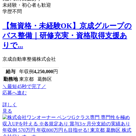
未経験・初心者も歓迎
学歴不問
【無資格・未経験OK】京成グループの
バス整備｜研修充実・資格取得支援あ
りで...
京成自動車整備株式会社
給与
年収例
4,250,000
円
勤務地
東京都 葛飾区
＼最短45秒で完了／
応募へ進む
詳しく
見る