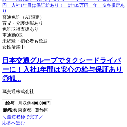
普通免許（AT限定）
育児・介護休暇あり
免許取得支援あり
車通勤OK
未経験・初心者も歓迎
女性活躍中
日本交通グループでタクシードライバ
ーに！入社1年間は安心の給与保証あり
◎観...
蔦交通株式会社
給与
月収例
400,000
円
勤務地
東京都 葛飾区
＼最短45秒で完了／
応募へ進む