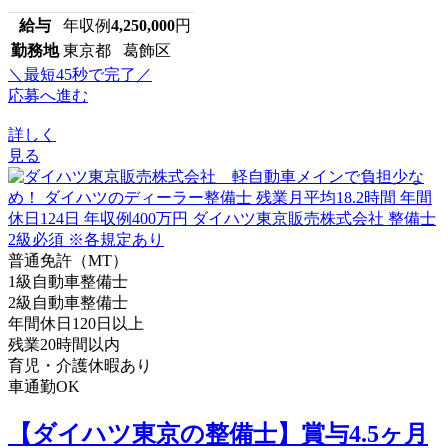
給与
年収例
4,250,000
円
勤務地
東京都 葛飾区
＼最短45秒で完了／
応募へ進む
詳しく
見る
普通免許（MT）
1級自動車整備士
2級自動車整備士
年間休日120日以上
残業20時間以内
育児・介護休暇あり
車通勤OK
【ダイハツ東京の整備士】賞与4.5ヶ月