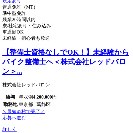
普通免許（MT）
準中型免許
残業20時間以内
寮/社宅あり・住み込み
車通勤OK
未経験・初心者も歓迎
【整備士資格なしでOK！】未経験から
バイク整備士へ＜株式会社レッドバロ
ン＞...
株式会社レッドバロン
給与
年収例
4,200,000
円
勤務地
東京都 葛飾区
＼最短45秒で完了／
応募へ進む
詳しく