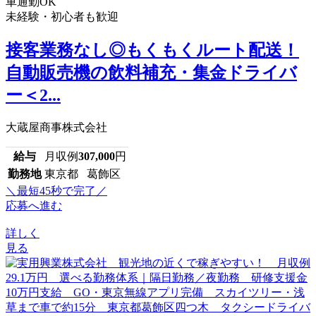
車通勤OK
未経験・初心者も歓迎
接客業務なし◎もくもくルート配送！
自動販売機の飲料補充・集金ドライバ
ー＜2...
大蔵屋商事株式会社
給与
月収例
307,000
円
勤務地
東京都 葛飾区
＼最短45秒で完了／
応募へ進む
詳しく
見る