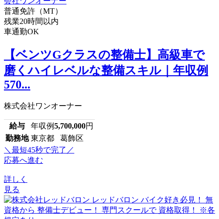
普通免許（MT）
残業20時間以内
車通勤OK
【ベンツGクラスの整備士】高級車で
磨くハイレベルな整備スキル｜年収例
570...
株式会社ワンオーナー
給与
年収例
5,700,000
円
勤務地
東京都 葛飾区
＼最短45秒で完了／
応募へ進む
詳しく
見る