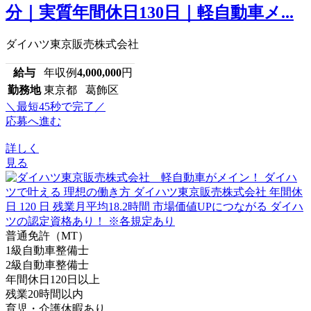
分｜実質年間休日130日｜軽自動車メ...
ダイハツ東京販売株式会社
給与
年収例
4,000,000
円
勤務地
東京都 葛飾区
＼最短45秒で完了／
応募へ進む
詳しく
見る
普通免許（MT）
1級自動車整備士
2級自動車整備士
年間休日120日以上
残業20時間以内
育児・介護休暇あり