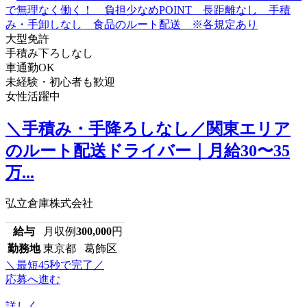
大型免許
手積み下ろしなし
車通勤OK
未経験・初心者も歓迎
女性活躍中
＼手積み・手降ろしなし／関東エリア
のルート配送ドライバー｜月給30〜35
万...
弘立倉庫株式会社
給与
月収例
300,000
円
勤務地
東京都 葛飾区
＼最短45秒で完了／
応募へ進む
詳しく