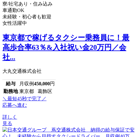
寮/社宅あり・住み込み
車通勤OK
未経験・初心者も歓迎
女性活躍中
東京都で稼げるタクシー乗務員に！最
高歩合率63％&入社祝い金20万円／会
社...
大丸交通株式会社
給与
月収例
450,000
円
勤務地
東京都 葛飾区
＼最短45秒で完了／
応募へ進む
詳しく
見る