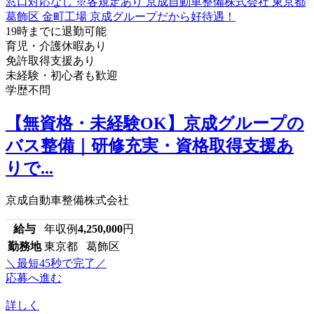
19時までに退勤可能
育児・介護休暇あり
免許取得支援あり
未経験・初心者も歓迎
学歴不問
【無資格・未経験OK】京成グループの
バス整備｜研修充実・資格取得支援あ
りで...
京成自動車整備株式会社
給与
年収例
4,250,000
円
勤務地
東京都 葛飾区
＼最短45秒で完了／
応募へ進む
詳しく