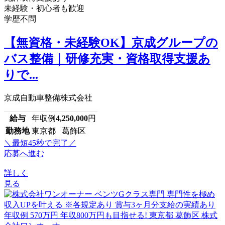
未経験・初心者も歓迎
学歴不問
【無資格・未経験OK】京成グループの
バス整備｜研修充実・資格取得支援あ
りで...
京成自動車整備株式会社
給与
年収例
4,250,000
円
勤務地
東京都 葛飾区
＼最短45秒で完了／
応募へ進む
詳しく
見る