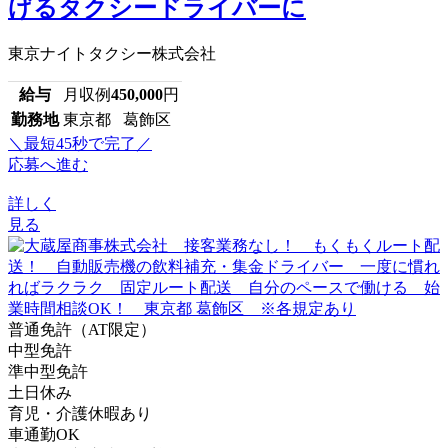
げるタクシードライバーに
東京ナイトタクシー株式会社
給与
月収例
450,000
円
勤務地
東京都 葛飾区
＼最短45秒で完了／
応募へ進む
詳しく
見る
普通免許（AT限定）
中型免許
準中型免許
土日休み
育児・介護休暇あり
車通勤OK