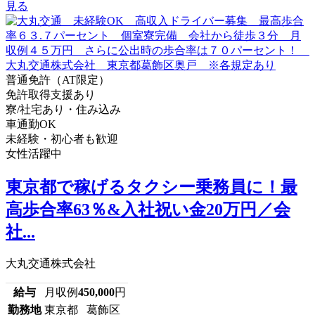
見る
普通免許（AT限定）
免許取得支援あり
寮/社宅あり・住み込み
車通勤OK
未経験・初心者も歓迎
女性活躍中
東京都で稼げるタクシー乗務員に！最
高歩合率63％&入社祝い金20万円／会
社...
大丸交通株式会社
給与
月収例
450,000
円
勤務地
東京都 葛飾区