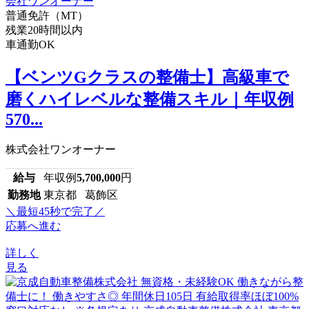
普通免許（MT）
残業20時間以内
車通勤OK
【ベンツGクラスの整備士】高級車で
磨くハイレベルな整備スキル｜年収例
570...
株式会社ワンオーナー
給与
年収例
5,700,000
円
勤務地
東京都 葛飾区
＼最短45秒で完了／
応募へ進む
詳しく
見る