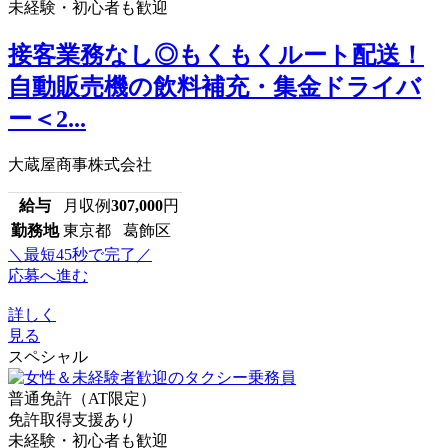
未経験・初心者も歓迎
接客業務なし◎もくもくルート配送！
自動販売機の飲料補充・集金ドライバ
ー＜2...
大蔵屋商事株式会社
給与
月収例
307,000
円
勤務地
東京都 葛飾区
＼最短45秒で完了／
応募へ進む
詳しく
見る
スペシャル
普通免許（AT限定）
免許取得支援あり
未経験・初心者も歓迎