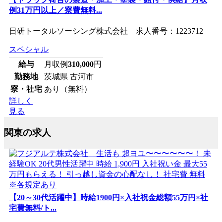
例31万円以上／寮費無料...
日研トータルソーシング株式会社 求人番号：1223712
スペシャル
給与
月収例
310,000
円
勤務地
茨城県 古河市
寮・社宅
あり（無料）
詳しく
見る
関東の求人
【20～30代活躍中】時給1900円×入社祝金総額55万円×社
宅費無料/ト...