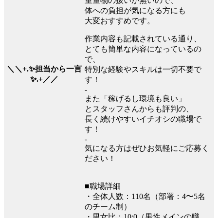
重量物の扱いが無いので、
体への負担が気になる方にも
大変おすすめです。
作業内容も記載されている通り、
とても簡単な内容になっているの
で、
＼＼+.✨担当から一言
特別な経験やスキルは一切不要で
✨.+／／
す！
-
また「稼げるし環境も良い」
とスタッフさんからも評判の、
長く続けやすいイチオシの職場で
す！
-
気になる方はぜひお気軽にご応募く
ださい！
■職場詳細
・全体人数：110名（部署：4〜5名
のチーム制）
・男女比：10:0（男性メインの職