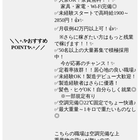
家具・家電・Wi-Fi完備◎
✅未経験スタートで高時給1900～
2850円！👍✨
✅月収例42万円以上可！👍✨
※さらに稼ぎたい方はもっと残業
＼＼+.✨おすすめ
で稼げます！！✨
POINT✨.+／／
✅50名以上の大量募集で積極採用
中！
今が応募のチャンス！✨
✅定着率抜群！！居心地の良い職場♪
✅未経験OK！製造デビュー大歓迎！
✅製造経験者はさらに優遇！
✅髪色・ヒゲOK！自分らしく就業◎
※一部規定有り
✅空調完備◎22℃固定でちょー快適♪
✅最大重量～1キロで重たいものなし
◎
こちらの職場は空調完備な上