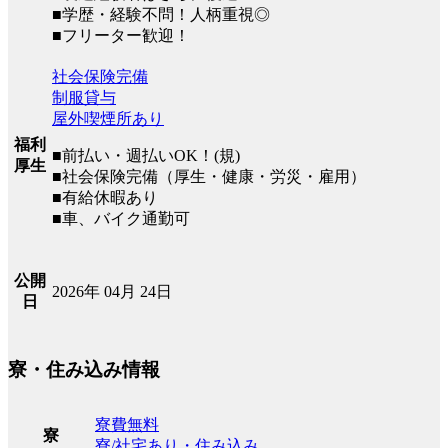
■学歴・経験不問！人柄重視◎
■フリーター歓迎！
社会保険完備
制服貸与
屋外喫煙所あり
福利
■前払い・週払いOK！(規)
厚生
■社会保険完備（厚生・健康・労災・雇用）
■有給休暇あり
■車、バイク通勤可
公開
2026年 04月 24日
日
寮・住み込み情報
寮費無料
寮
寮/社宅あり・住み込み