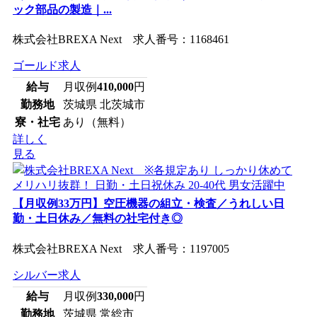
ック部品の製造｜...
株式会社BREXA Next 求人番号：1168461
ゴールド求人
給与
月収例
410,000
円
勤務地
茨城県 北茨城市
寮・社宅
あり（無料）
詳しく
見る
【月収例33万円】空圧機器の組立・検査／うれしい日
勤・土日休み／無料の社宅付き◎
株式会社BREXA Next 求人番号：1197005
シルバー求人
給与
月収例
330,000
円
勤務地
茨城県 常総市