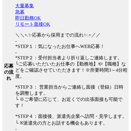
大量募集
急募
即日勤務OK
リモート面接OK
＼＼+.✨応募から採用までの流れ✨.+／／
-
*STEP１：気になったお仕事へWEB応募！
-
*STEP２：受付担当者より折り返しご連絡します。
└ご応募いただいたお仕事の【勤務地】や【職種】な
応募
どをご確認させていただきます！※所要時間3～4分程
の流
度。
れ
*STEP３： 営業担当からご連絡し面接（登録）日時
を調整します。
└ ※ご希望に応じて、お近くでの出張面接も可能で
す！
*STEP４：面接後、派遣先企業へ訪問・見学します。
└ ※派遣先の方とお話する機会もあります。
-