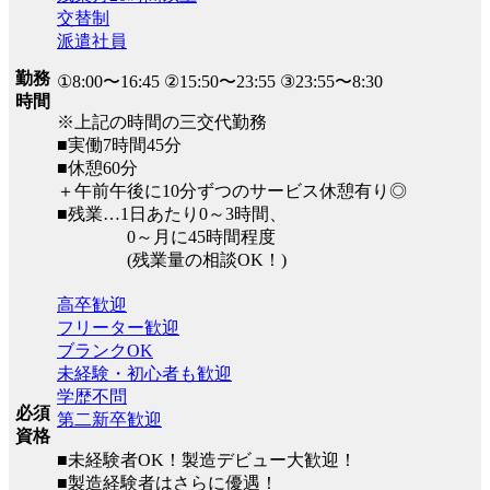
交替制
派遣社員
勤務
①8:00〜16:45 ②15:50〜23:55 ③23:55〜8:30
時間
※上記の時間の三交代勤務
■実働7時間45分
■休憩60分
＋午前午後に10分ずつのサービス休憩有り◎
■残業…1日あたり0～3時間、
0～月に45時間程度
(残業量の相談OK！)
高卒歓迎
フリーター歓迎
ブランクOK
未経験・初心者も歓迎
学歴不問
必須
第二新卒歓迎
資格
■未経験者OK！製造デビュー大歓迎！
■製造経験者はさらに優遇！