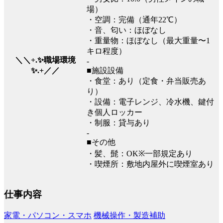
場）
・空調：完備（通年22℃）
・音、匂い：ほぼなし
・重量物：ほぼなし（最大重量〜1
キロ程度）
＼＼+.✨職場環境
-
■施設設備
✨.+／／
・食堂：あり（定食・弁当販売あ
り）
・設備：電子レンジ、冷水機、鍵付
き個人ロッカー
・制服：貸与あり
-
■その他
・髪、髭：OK※一部規定あり
・喫煙所：敷地内屋外に喫煙室あり
仕事内容
家電・パソコン・スマホ
機械操作・製造補助