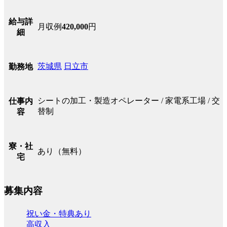
給与詳
月収例
420,000
円
細
茨城県
日立市
勤務地
シートの加工・製造オペレーター / 家電系工場 / 交
仕事内
替制
容
寮・社
あり（無料）
宅
募集内容
祝い金・特典あり
高収入