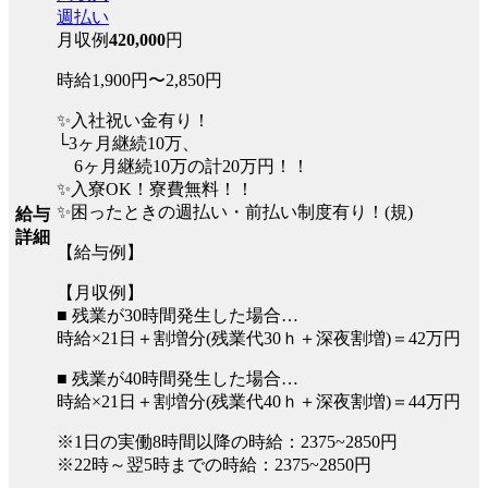
週払い
月収例
420,000
円
時給1,900円〜2,850円
✨入社祝い金有り！
└3ヶ月継続10万、
6ヶ月継続10万の計20万円！！
✨入寮OK！寮費無料！！
✨困ったときの週払い・前払い制度有り！(規)
給与
詳細
【給与例】
【月収例】
■ 残業が30時間発生した場合…
時給×21日＋割増分(残業代30ｈ＋深夜割増)＝42万円
■ 残業が40時間発生した場合…
時給×21日＋割増分(残業代40ｈ＋深夜割増)＝44万円
※1日の実働8時間以降の時給：2375~2850円
※22時～翌5時までの時給：2375~2850円