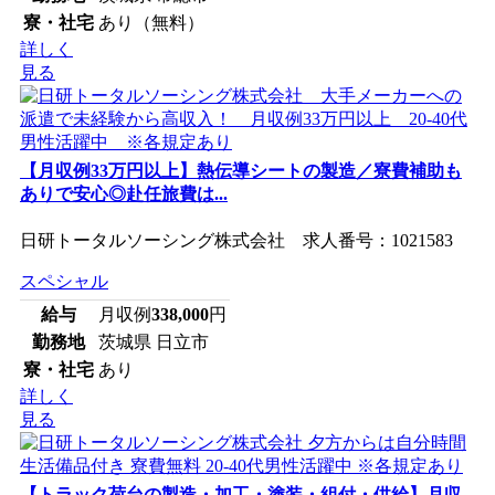
寮・社宅
あり（無料）
詳しく
見る
【月収例33万円以上】熱伝導シートの製造／寮費補助も
ありで安心◎赴任旅費は...
日研トータルソーシング株式会社 求人番号：1021583
スペシャル
給与
月収例
338,000
円
勤務地
茨城県 日立市
寮・社宅
あり
詳しく
見る
【トラック荷台の製造・加工・塗装・組付・供給】月収