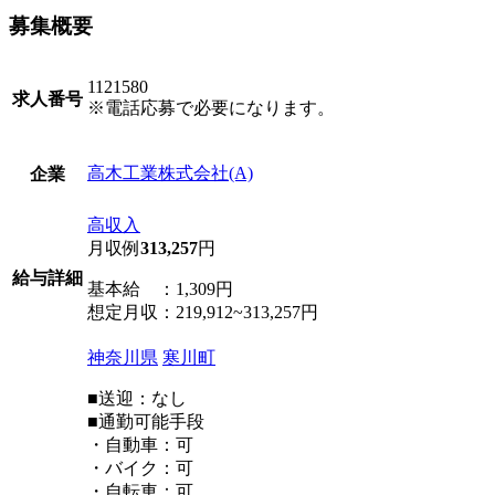
募集概要
1121580
求人番号
※電話応募で必要になります。
高木工業株式会社(A)
企業
高収入
月収例
313,257
円
給与詳細
基本給 ：1,309円
想定月収：219,912~313,257円
神奈川県
寒川町
■送迎：なし
■通勤可能手段
・自動車：可
・バイク：可
・自転車：可