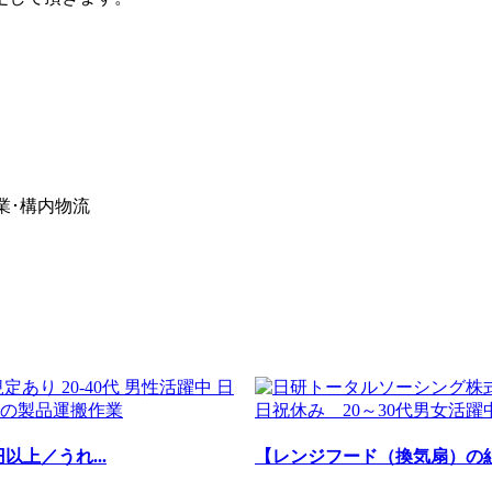
業･構内物流
以上／うれ...
【レンジフード（換気扇）の組