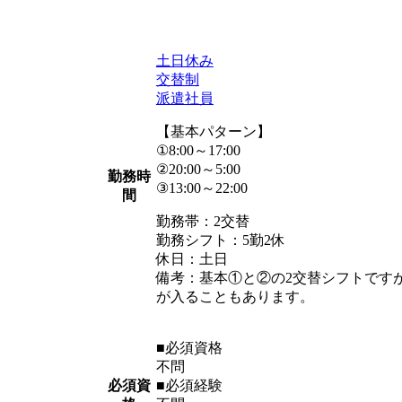
土日休み
交替制
派遣社員
【基本パターン】
①8:00～17:00
②20:00～5:00
勤務時
③13:00～22:00
間
勤務帯：2交替
勤務シフト：5勤2休
休日：土日
備考：基本①と②の2交替シフトです
が入ることもあります。
■必須資格
不問
必須資
■必須経験