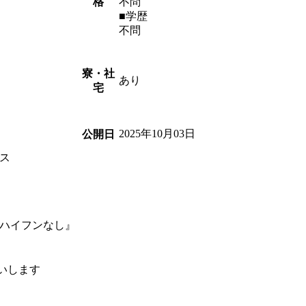
格
不問
■学歴
不問
寮・社
あり
宅
2025年10月03日
公開日
ス
『ハイフンなし』
願いします