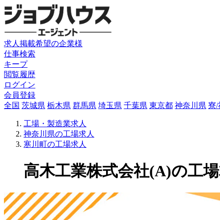
求人掲載希望の企業様
仕事検索
キープ
閲覧履歴
ログイン
会員登録
全国
茨城県
栃木県
群馬県
埼玉県
千葉県
東京都
神奈川県
寮
工場・製造業求人
神奈川県の工場求人
寒川町の工場求人
高木工業株式会社(A)の工場求人