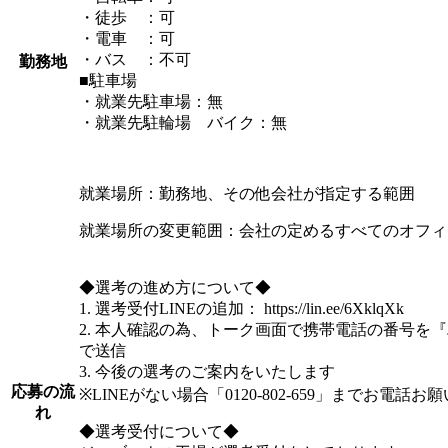
・徒歩 ：可
・電車 ：可
・バス ：不可
勤務地
■駐車場
・就業先駐車場：無
・就業先駐輪場 バイク：無
就業場所：勤務地、その他会社が指定する範囲
就業場所の変更範囲：会社の定めるすべてのオフィ
◆選考の進め方について◆
1. 選考受付LINEの追加： https://lin.ee/6XklqXk
2. 本人確認の為、トーク画面で携帯電話の番号を
で送信
3. 今後の選考のご案内をいたします
応募の流
※LINEがない場合「0120-802-659」までお電話お
れ
◆選考受付について◆