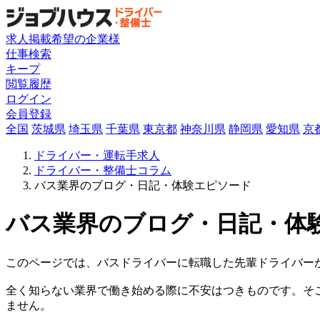
求人掲載希望の企業様
仕事検索
キープ
閲覧履歴
ログイン
会員登録
全国
茨城県
埼玉県
千葉県
東京都
神奈川県
静岡県
愛知県
京
ドライバー・運転手求人
ドライバー・整備士コラム
バス業界のブログ・日記・体験エピソード
バス業界のブログ・日記・体
このページでは、バスドライバーに転職した先輩ドライバー
全く知らない業界で働き始める際に不安はつきものです。そ
ません。