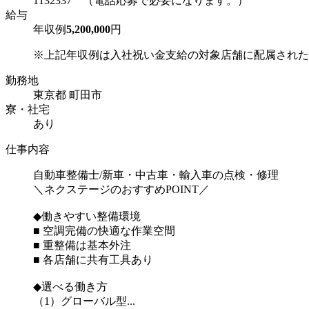
1132337 （電話応募で必要になります。）
給与
年収例
5,200,000
円
※上記年収例は入社祝い金支給の対象店舗に配属された場
勤務地
東京都 町田市
寮・社宅
あり
仕事内容
自動車整備士/新車・中古車・輸入車の点検・修理
＼ネクステージのおすすめPOINT／
◆働きやすい整備環境
■ 空調完備の快適な作業空間
■ 重整備は基本外注
■ 各店舗に共有工具あり
◆選べる働き方
（1）グローバル型...