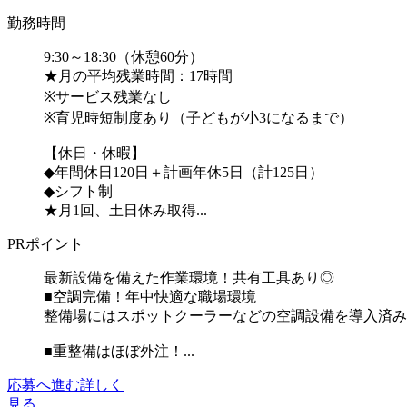
勤務時間
9:30～18:30（休憩60分）
★月の平均残業時間：17時間
※サービス残業なし
※育児時短制度あり（子どもが小3になるまで）
【休日・休暇】
◆年間休日120日＋計画年休5日（計125日）
◆シフト制
★月1回、土日休み取得...
PRポイント
最新設備を備えた作業環境！共有工具あり◎
■空調完備！年中快適な職場環境
整備場にはスポットクーラーなどの空調設備を導入済み
■重整備はほぼ外注！...
応募へ進む
詳しく
見る