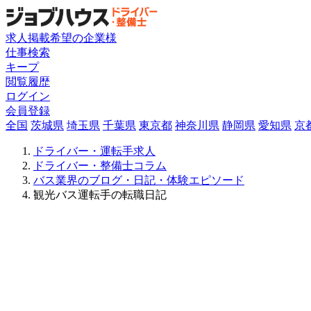
求人掲載希望の企業様
仕事検索
キープ
閲覧履歴
ログイン
会員登録
全国
茨城県
埼玉県
千葉県
東京都
神奈川県
静岡県
愛知県
京
ドライバー・運転手求人
ドライバー・整備士コラム
バス業界のブログ・日記・体験エピソード
観光バス運転手の転職日記