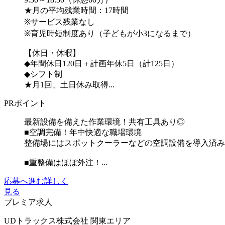
★月の平均残業時間：17時間
※サービス残業なし
※育児時短制度あり（子どもが小3になるまで）
【休日・休暇】
◆年間休日120日＋計画年休5日（計125日）
◆シフト制
★月1回、土日休み取得...
PRポイント
最新設備を備えた作業環境！共有工具あり◎
■空調完備！年中快適な職場環境
整備場にはスポットクーラーなどの空調設備を導入済み
■重整備はほぼ外注！...
応募へ進む
詳しく
見る
プレミア求人
UDトラックス株式会社 関東エリア