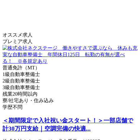
オススメ求人
プレミア求人
普通免許（MT）
1級自動車整備士
2級自動車整備士
3級自動車整備士
残業20時間以内
寮/社宅あり・住み込み
学歴不問
＜期間限定で入社祝い金スタート！＞一部店舗で
計30万円支給｜空調完備の快適...