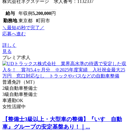
株式会社ネクステージ 求人番号：1132337
給与
年収例
5,200,000
円
勤務地
東京都 町田市
＼最短45秒で完了／
応募へ進む
詳しく
見る
プレミア求人
普通免許（MT）
2級自動車整備士
3級自動車整備士
車通勤OK
女性活躍中
【整備士3級以上・大型車の整備】『いすゞ自動
車』グループの安定基盤あり！｜...