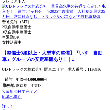
プレミア求人
普通免許（MT）
2級自動車整備士
3級自動車整備士
車通勤OK
女性活躍中
【整備士3級以上・大型車の整備】『いすゞ自動
車』グループの安定基盤あり！｜...
UDトラックス株式会社 関東エリア 求人番号：1136916
給与
年収例
4,000,000
円
勤務地
東京都 江東区
＼最短45秒で完了／
応募へ進む
詳しく