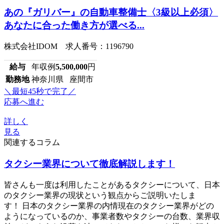
あの『ガリバー』の自動車整備士〈3級以上必須〉
あなたに合った働き方が選べる...
株式会社IDOM 求人番号：1196790
給与
年収例
5,500,000
円
勤務地
神奈川県 座間市
＼最短45秒で完了／
応募へ進む
詳しく
見る
関連するコラム
タクシー業界について徹底解説します！
皆さんも一度は利用したことがあるタクシーについて、日本
のタクシー業界の現状という観点からご説明いたしま
す！ 日本のタクシー業界の内情現在のタクシー業界がどの
ようになっているのか、事業者数やタクシーの台数、業界収