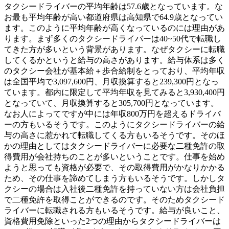
タクシードライバーの平均年齢は57.6歳となっています。な
お最も平均年齢が高い都道府県は高知県で64.9歳となってい
ます。このように平均年齢が高くなっているのには理由があ
ります。まず多くのタクシードライバーは40~50代で転職し
てきた方が多いという背景があります。なぜタクシーに転職
してくるかというと給与の高さがあります。給与体系は多く
のタクシー会社が基本給＋歩合給制をとっており、平均年収
は全国平均で3,097,600円、月収換算すると239,300円となっ
ています。都内に限定して平均年収を見てみると3,930,400円
となっていて、月収換算すると305,700円となっています。
なお人によってですが中には年収800万円を超えるドライバ
ーの方もいるそうです。このようにタクシードライバーの給
与の高さに惹かれて転職してくる方もいるそうです。そのほ
かの理由としてはタクシードライバーに必要な二種免許の取
得費用が会社持ちのことが多いということです。仕事を始め
ようと思っても資格が必要で、その取得費用がかなりかかる
ため、その仕事を諦めてしまう方もいるそうです。しかしタ
クシーの場合は入社後二種免許を持っていない方は会社負担
で二種免許を取得ことができるのです。そのためタクシード
ライバーに転職される方もいるそうです。給与が良いこと、
資格費用免除といった2つの理由からタクシードライバーは