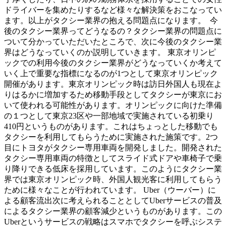
ドライバーを集めたりするなど様々な解決策をおこなってい
ます。以上がタクシー業界の抱える問題点になります。 今
後のタクシー業界ってどうなるの？タクシー業界の問題点に
ついて分かっていただいたところで、次に今後のタクシー業
界はどうなっていくのか説明していきます。 東京オリンピ
ックでの利用今後のタクシー業界がどうなっていくか考えて
いく上で重要な指標になるのが1つとして東京オリンピック
開催があります。東京オリンピック時は訪日外国人も現在よ
りはるかに増加するため移動手段としてタクシーが東京にお
いて使われる可能性があります。オリンピックに向けた準備
の１つとして東京23区や一部地域で実施されている初乗り
410円というものがあります。これはちょっとした移動でも
タクシーを利用してもらうために実施された施策です。2つ
目にトヨタがタクシー専用車両を開発しました。開発された
タクシー専用車両の特徴としてスライド式ドアや車椅子で乗
り降りできる低床を採用しています。このようにタクシー業
界では東京オリンピック時、外国人観光客に利用してもらう
ために様々なことが行われています。 Uber（ウーバー）に
よる顧客流出次に考えられることとしてUberサービスの普及
によるタクシー業界の顧客減少というものがあります。この
Uberというサービスの戦略はスマホでタクシーを呼ぶシステ