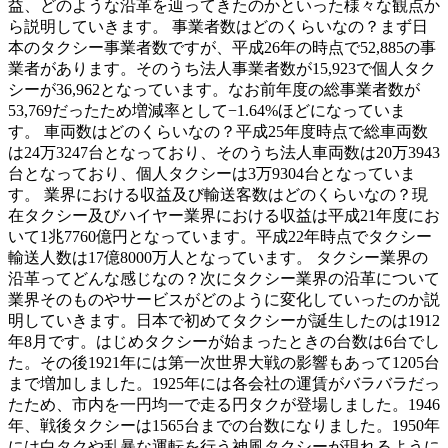
益、どのような沿革を辿ってきたのかといった様々な観点か
ら説明していきます。 事業者数はどのくらいなの？まず日
本のタクシー事業者数ですが、平成26年の時点で52,885の事
業者があります。そのうち法人事業者数が15,923で個人タク
シーが36,962となっています。なお前年度の総事業者数が
53,769だったため増減率として−1.64%ほどになっていま
す。 車両数はどのくらいなの？平成25年度時点で総車両数
は24万3247台となっており、そのうち法人車両数は20万3943
台となっており、個人タクシーは3万9304台となっていま
す。 業界における収益及び輸送客数はどのくらいなの？現
在タクシー及びハイヤー業界における収益は平成21年度にお
いて1兆7760億円となっています。平成22年時点でタクシー
輸送人数は17億8000万人となっています。 タクシー業界の
沿革ってどんな感じなの？次にタクシー業界の沿革について
業界そのものやサービスがどのように変化していったのか説
明していきます。日本で初めてタクシーが誕生したのは1912
年8月です。はじめタクシーが始まったときの台数は6台でし
た。その後1921年には第一次世界大戦の影響もあって1205台
まで増加しました。1925年には各会社の運賃がバラバラだっ
たため、市内を一円均一で走る円タクが登場しました。1946
年、戦後タクシーは1565台までの台数になりました。1950年
には白タクや乱暴な運転を行う神風タクシーが現れるように