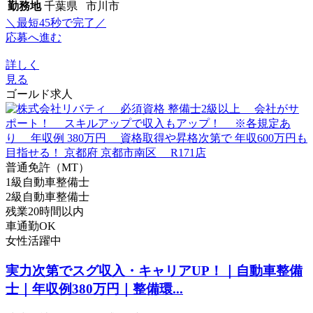
勤務地
千葉県 市川市
＼最短45秒で完了／
応募へ進む
詳しく
見る
ゴールド求人
普通免許（MT）
1級自動車整備士
2級自動車整備士
残業20時間以内
車通勤OK
女性活躍中
実力次第でスグ収入・キャリアUP！｜自動車整備
士｜年収例380万円｜整備環...