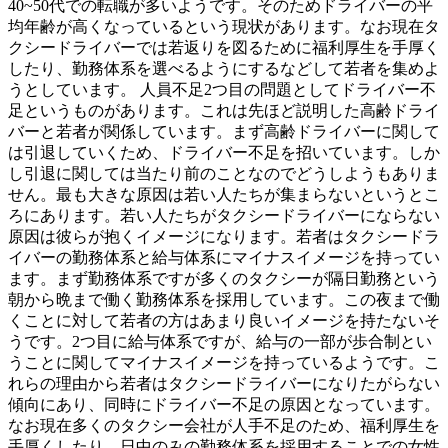
40~50代での転職が多いようです。そのためドライバーの平
均年齢が高くなっているという現状があります。なお現在タ
クシードライバーでは若返りを図るために福利厚生を手厚く
したり、勤務体系を選べるようにするなどして若者を集めよ
うとしています。 人員不足2つ目の問題としてドライバー不
足というものがあります。これは先ほど説明した高齢ドライ
バーと若者が関係しています。まず高齢ドライバーに関して
は引退していくため、ドライバー不足を招いています。しか
し引退に関しては当たり前のことなのでどうしようもありま
せん。最も大きな原因は若い人たちが集まらないというとこ
ろにあります。若い人たちがタクシードライバーにならない
原因は彼らが抱くイメージになります。若者はタクシードラ
イバーの勤務体系と給与体系にマイナスイメージを持ってい
ます。まず勤務体系ですが多くのタクシーが隔日勤務という
朝から晩まで働く勤務体系を採用しています。この夜まで働
くことに対して若者の方はあまり良いイメージを持たないそ
うです。2つ目に給与体系ですが、給与の一部が歩合制とい
うことに関してマイナスイメージを持っているようです。こ
れらの理由から若者はタクシードライバーになりたがらない
傾向にあり、同時にドライバー不足の原因となっています。
なお現在多くのタクシー会社が人手不足のため、福利厚生を
手厚くしたり、日中のみの勤務体系を採用することでの女性