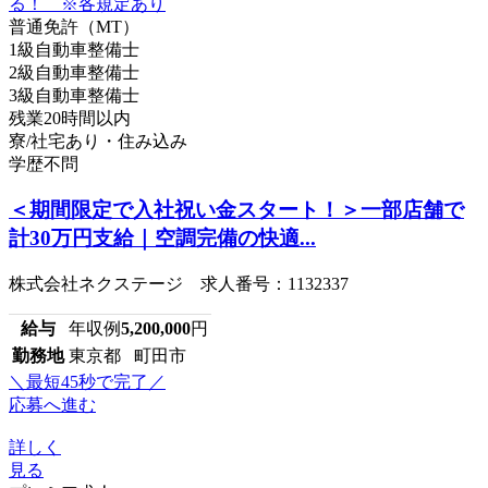
普通免許（MT）
1級自動車整備士
2級自動車整備士
3級自動車整備士
残業20時間以内
寮/社宅あり・住み込み
学歴不問
＜期間限定で入社祝い金スタート！＞一部店舗で
計30万円支給｜空調完備の快適...
株式会社ネクステージ 求人番号：1132337
給与
年収例
5,200,000
円
勤務地
東京都 町田市
＼最短45秒で完了／
応募へ進む
詳しく
見る