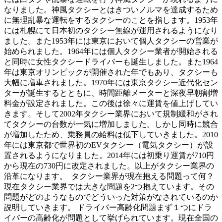
なりました。神風タクシーとはきついノルマを達成するため
に無理乱暴な運転をするタクシーのことを指します。1953年
には札幌にて日本初のタクシー無線が運用されるようになり
ました。また1953年には東京において個人タクシーの営業が
始められました。1964年には個人タクシー業者が開始される
と同時に女性タクシードライバーも誕生しました。また1964
年は東京オリンピックが開催された年でもあり、タクシーも
大幅に増車されました。1970年には東京タクシー近代化セン
ターが誕生するとともに、時間距離メーターと深夜早朝割増
料金が設定されました。この後は徐々に運賃を値上げしてい
きます。そして2002年タクシー業界において規制緩和がされ
てタクシーの台数が一気に増加しました。しかし同時に競合
が増加したため、乗務員の給料は低下していきました。2010
年には東京都で世界初のEVタクシー（電気タクシー）が設
置されるようになりました。2014年には初乗り運賃が710円
から現在の730円に改定されました。以上がタクシー業界の
沿革になります。 タクシー業界が現在抱える問題って何？
現在タクシー業界では大きな問題を2つ抱えています。その
問題がどのようなものでどういった対策がなされているのか
説明していきます。 ドライバー高齢化問題まず１つにドラ
イバーの高齢化が問題として挙げられています。現在全国の