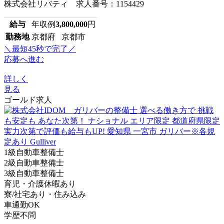
株式会社リバティ 求人番号：1154429
給与
年収例
3,800,000
円
勤務地
京都府 京都市
＼最短45秒で完了／
応募へ進む
詳しく
見る
ゴールド求人
1級自動車整備士
2級自動車整備士
3級自動車整備士
育児・介護休暇あり
寮/社宅あり・住み込み
車通勤OK
学歴不問