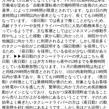
方5時までの2通りとなっています。1ヶ月の出勤時間は厚生
労働省が定める「自動車運転者の労働時間等の改善のための
基準」によって299時間が限度とされています。なお1日の拘
束時間は13時間以内が基本となっており、長くても16時間と
なっています。《昼日勤》では夜まで働くことがないため、
高齢ドライバーや女性ドライバーの方に人気の勤務体系とな
っているようです。主な客層としてはビジネスマンの移動手
段やちょっとした移動（家から駅に向かったり、病院やその
他施設に向かう方）に利用されるようです。しかし現在多く
のタクシー会社がこの後説明する《隔日勤務》を採用してい
るため、《昼日勤》を採用している会社が少ない現状があり
ます。▶▶昼日勤のタクシードライバーの求人はこちら 夜
日勤《夜日勤》とは夕方５時から夜中の2時までを乗務時間
としている勤務形態になります。1ヶ月の勤務時間は先ほど
と同様299時間が限度とされており、1日の拘束時間は13時間
以内が基本であり、長くても16時間となっています。《夜日
勤》の特徴としては乗務時間が夜のため、対象となるお客様
が終電やバスを逃した方、繁華街に向かう方のため長距離移
動がメインとなっており、なおかつ深夜割増料金であること
から売り上げが上がる傾向にあるということです。そのため
効率よく稼ぎたいタクシードライバーの方は《夜日勤》の勤
務形態を好む傾向にあるようです。しかし先ほども説明した