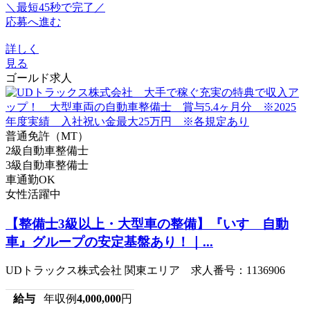
＼最短45秒で完了／
応募へ進む
詳しく
見る
ゴールド求人
普通免許（MT）
2級自動車整備士
3級自動車整備士
車通勤OK
女性活躍中
【整備士3級以上・大型車の整備】『いすゞ自動
車』グループの安定基盤あり！｜...
UDトラックス株式会社 関東エリア 求人番号：1136906
給与
年収例
4,000,000
円