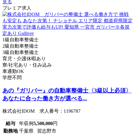
見る
プレミア求人
1級自動車整備士
2級自動車整備士
3級自動車整備士
育児・介護休暇あり
寮/社宅あり・住み込み
車通勤OK
学歴不問
あの『ガリバー』の自動車整備士〈3級以上必須〉
あなたに合った働き方が選べる...
株式会社IDOM 求人番号：1196787
給与
年収例
5,500,000
円
勤務地
千葉県 習志野市