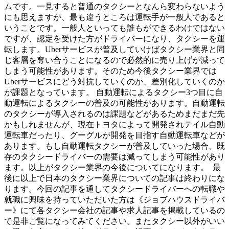
ムです。一見すると普通のタクシーとなんら変わらないよう
にも思えますが、最も違うところは運転手が一般人であると
いうことです。一般人といっても誰もができるわけではない
ですが、認定を受けた方がドライバーになり、タクシーを運
転します。Uberサービスが普及していけばタクシー業界と同
じ客層を奪い合うことになるので必然的に売り上げが減って
しまう可能性があります。そのため今後タクシー業界では
Uberサービスにどう対抗していくのか、差別化していくのか
が課題となっています。 自動運転によるタクシー3つ目に自
動運転によるタクシーの普及の可能性があります。自動運転
のタクシーが導入されるのは課題などがあるためまだまだ先
かもしれませんが、現在トヨタによって開発されテイル自動
運転車だったり、グーグルが開発を目指す自動運転車などが
あります。もし自動運転タクシーが普及していった場合、既
存のタクシードライバーの需要は減ってしまう可能性があり
ます。以上がタクシー業界の今後についてになります。 最
後に以上で日本のタクシー業界についての記事は終わりにな
ります。今回の記事を通してタクシードライバーへの転職や
就職に興味を持っていただいた方は《ジョブハウスドライバ
ー》にて各タクシー会社の記事や求人記事を掲載しているの
で是非ご覧になってみてください。またタクシー以外がいい