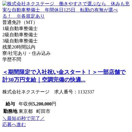
普通免許（MT）
1級自動車整備士
2級自動車整備士
3級自動車整備士
残業20時間以内
寮/社宅あり・住み込み
学歴不問
＜期間限定で入社祝い金スタート！＞一部店舗で
計30万円支給｜空調完備の快適...
株式会社ネクステージ 求人番号：1132337
給与
年収例
5,200,000
円
勤務地
東京都 町田市
＼最短45秒で完了／
応募へ進む