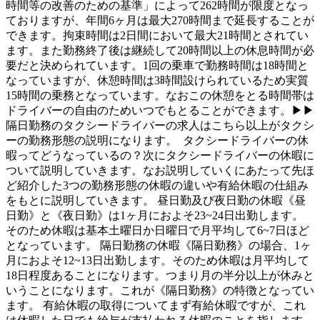
時間等の改善のための基準」によって262時間が限度となっ
ておりますが、年間6ヶ月は最大270時間まで延長することが
できます。拘束時間は2日間において最大21時間とされてい
ます。また勤務終了後は継続して20時間以上の休息時間が必
要だと決められています。1回の乗車で勤務時間は18時間と
なっていますが、休憩時間は3時間設けられているため実質
15時間の乗務となっています。なおこの休憩をとる時間帯は
ドライバーの自由のためいつでもとることができます。▶▶
隔日勤務のタクシードライバーの求人はこちら以上がタクシ
ーの勤務形態の説明になります。 タクシードライバーの休
暇ってどうなっているの？次にタクシードライバーの休暇に
ついて説明していきます。なお説明していくにあたって先ほ
ど紹介した3つの勤務形態の休暇の違いや有給休暇の仕組み
をもとに説明していきます。 昼日勤及び夜日勤の休暇《昼
日勤》と《夜日勤》は1ヶ月におよそ23~24日出勤します。
そのため休暇は基本土曜日か日曜日で月平均して6~7日ほど
となっています。 隔日勤務の休暇《隔日勤務》の場合、1ヶ
月におよそ12~13日出勤します。そのため休暇は月平均して
18日程度あることになります。つまり月の半分以上が休みと
いうことになります。これが《隔日勤務》の特徴となってい
ます。 有給休暇の取得についてまず有給休暇ですが、これ