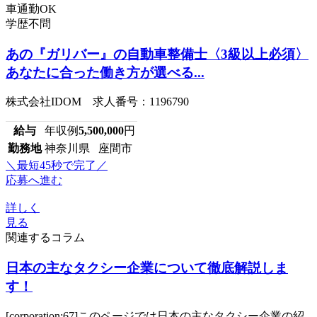
車通勤OK
学歴不問
あの『ガリバー』の自動車整備士〈3級以上必須〉
あなたに合った働き方が選べる...
株式会社IDOM 求人番号：1196790
給与
年収例
5,500,000
円
勤務地
神奈川県 座間市
＼最短45秒で完了／
応募へ進む
詳しく
見る
関連するコラム
日本の主なタクシー企業について徹底解説しま
す！
[corporation:67]このページでは日本の主なタクシー企業の紹