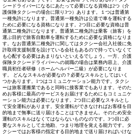
シードライバーになるにあたって必要になる資格は2つ（介
護保険タクシーの場合に限り3つ）あります。１つは普通第
一種免許になります。普通第一種免許は公道で車を運転する
ために必要になる資格になります。2つ目に必要な資格は普
通第二種免許になります。普通第二種免許は乗客（旅客）を
運ぶ目的で旅客自動車を運転するために必要な資格になりま
す。なお普通第二種免許に関してはタクシー会社入社後に免
許取得支援制度を設けている会社もあるので持っていなくて
も心配する必要はあまりないといえるでしょう。一方、介護
保険タクシードライバーへの就職の場合は業務内容上、介護
職員初任者研修（ホームヘルパー二級）が必要になりま
す。 どんなスキルが必要なの？必要なスキルとしてはいく
つかあります。1つはコミュニケーション能力です。タクシ
ーは旅客運搬業であると同時に接客業でもあります。そのた
めお客様に最高のサービスをお届けするためにもコミュニケ
ーション能力は必要になります。2つ目に必要なスキルとし
て安全運転があります。安全運転ができなければお客様を目
的地まで無事に送り届けることはできません。そのため安全
運転のスキルはなくてはならないものなのです。3つ目に必
要なスキルとして土地勘、つまり地理を覚える能力です。タ
クシーではお客様の指定する目的地まで送り届ければいけな