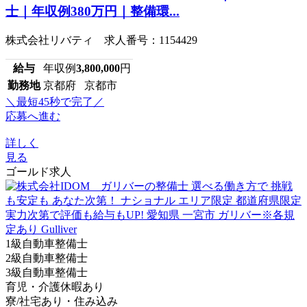
士｜年収例380万円｜整備環...
株式会社リバティ 求人番号：1154429
給与
年収例
3,800,000
円
勤務地
京都府 京都市
＼最短45秒で完了／
応募へ進む
詳しく
見る
ゴールド求人
1級自動車整備士
2級自動車整備士
3級自動車整備士
育児・介護休暇あり
寮/社宅あり・住み込み