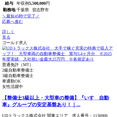
給与
年収例
5,500,000
円
勤務地
千葉県 習志野市
＼最短45秒で完了／
応募へ進む
詳しく
見る
ゴールド求人
普通免許（MT）
2級自動車整備士
3級自動車整備士
車通勤OK
女性活躍中
【整備士3級以上・大型車の整備】『いすゞ自動
車』グループの安定基盤あり！｜...
UDトラックス株式会社 関東エリア 求人番号：1136906