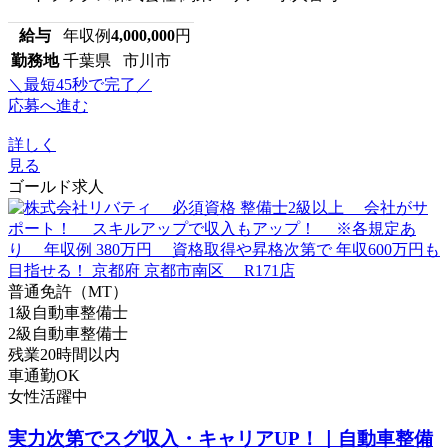
給与
年収例
4,000,000
円
勤務地
千葉県 市川市
＼最短45秒で完了／
応募へ進む
詳しく
見る
ゴールド求人
普通免許（MT）
1級自動車整備士
2級自動車整備士
残業20時間以内
車通勤OK
女性活躍中
実力次第でスグ収入・キャリアUP！｜自動車整備