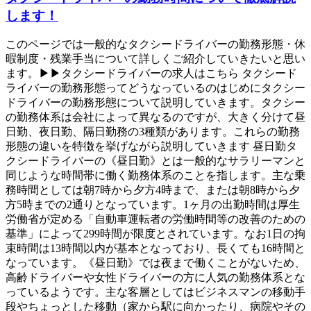
します！
このページでは一般的なタクシードライバーの勤務形態・休
暇制度・残業手当について詳しくご紹介していきたいと思い
ます。▶▶タクシードライバーの求人はこちら タクシード
ライバーの勤務形態ってどうなっているのはじめにタクシー
ドライバーの勤務形態について説明していきます。タクシー
の勤務体系は会社によって異なるのですが、大きく分けて昼
日勤、夜日勤、隔日勤務の3種類があります。これらの勤務
形態の違いを特徴を挙げながら説明していきます 昼日勤タ
クシードライバーの《昼日勤》とは一般的なサラリーマンと
同じような時間帯に働く勤務体系のことを指します。主な乗
務時間としては朝7時から夕方4時まで、または朝8時から夕
方5時までの2通りとなっています。1ヶ月の出勤時間は厚生
労働省が定める「自動車運転者の労働時間等の改善のための
基準」によって299時間が限度とされています。なお1日の拘
束時間は13時間以内が基本となっており、長くても16時間と
なっています。《昼日勤》では夜まで働くことがないため、
高齢ドライバーや女性ドライバーの方に人気の勤務体系とな
っているようです。主な客層としてはビジネスマンの移動手
段やちょっとした移動（家から駅に向かったり、病院やその