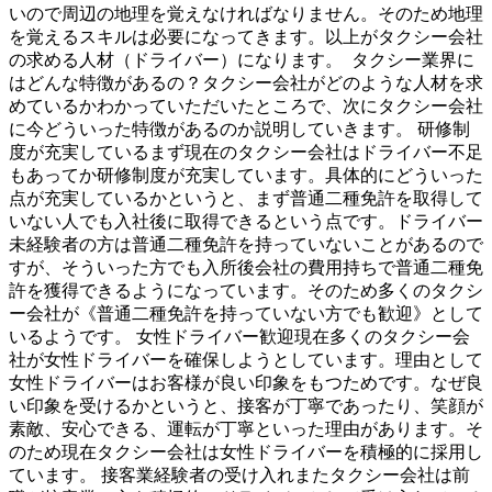
いので周辺の地理を覚えなければなりません。そのため地理
を覚えるスキルは必要になってきます。以上がタクシー会社
の求める人材（ドライバー）になります。 タクシー業界に
はどんな特徴があるの？タクシー会社がどのような人材を求
めているかわかっていただいたところで、次にタクシー会社
に今どういった特徴があるのか説明していきます。 研修制
度が充実しているまず現在のタクシー会社はドライバー不足
もあってか研修制度が充実しています。具体的にどういった
点が充実しているかというと、まず普通二種免許を取得して
いない人でも入社後に取得できるという点です。ドライバー
未経験者の方は普通二種免許を持っていないことがあるので
すが、そういった方でも入所後会社の費用持ちで普通二種免
許を獲得できるようになっています。そのため多くのタクシ
ー会社が《普通二種免許を持っていない方でも歓迎》として
いるようです。 女性ドライバー歓迎現在多くのタクシー会
社が女性ドライバーを確保しようとしています。理由として
女性ドライバーはお客様が良い印象をもつためです。なぜ良
い印象を受けるかというと、接客が丁寧であったり、笑顔が
素敵、安心できる、運転が丁寧といった理由があります。そ
のため現在タクシー会社は女性ドライバーを積極的に採用し
ています。 接客業経験者の受け入れまたタクシー会社は前