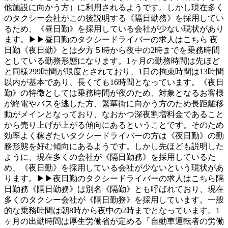
他施設に向かう方）に利用されるようです。しかし現在多く
のタクシー会社がこの後説明する《隔日勤務》を採用してい
るため、《昼日勤》を採用している会社が少ない現状があり
ます。▶▶昼日勤のタクシードライバーの求人はこちら 夜
日勤《夜日勤》とは夕方５時から夜中の2時までを乗務時間
としている勤務形態になります。1ヶ月の勤務時間は先ほど
と同様299時間が限度とされており、1日の拘束時間は13時間
以内が基本であり、長くても16時間となっています。《夜日
勤》の特徴としては乗務時間が夜のため、対象となるお客様
が終電やバスを逃した方、繁華街に向かう方のため長距離移
動がメインとなっており、なおかつ深夜割増料金であること
から売り上げが上がる傾向にあるということです。そのため
効率よく稼ぎたいタクシードライバーの方は《夜日勤》の勤
務形態を好む傾向にあるようです。しかし先ほども説明した
ように、現在多くの会社が《隔日勤務》を採用しているた
め、《夜日勤》を採用している会社が少ないという現状があ
ります。▶▶夜日勤のタクシードライバーの求人はこちら隔
日勤務《隔日勤務》は別名《隔勤》とも呼ばれており、現在
多くのタクシー会社が《隔日勤務》を採用しています。一般
的な乗務時間は朝8時から夜中の2時までとなっています。1
ヶ月の出勤時間は厚生労働省が定める「自動車運転者の労働