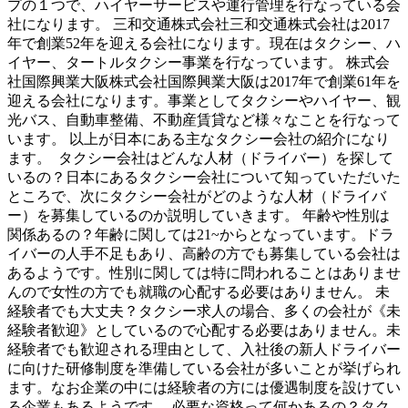
プの１つで、ハイヤーサービスや運行管理を行なっている会
社になります。 三和交通株式会社三和交通株式会社は2017
年で創業52年を迎える会社になります。現在はタクシー、ハ
イヤー、タートルタクシー事業を行なっています。 株式会
社国際興業大阪株式会社国際興業大阪は2017年で創業61年を
迎える会社になります。事業としてタクシーやハイヤー、観
光バス、自動車整備、不動産賃貸など様々なことを行なって
います。 以上が日本にある主なタクシー会社の紹介になり
ます。 タクシー会社はどんな人材（ドライバー）を探して
いるの？日本にあるタクシー会社について知っていただいた
ところで、次にタクシー会社がどのような人材（ドライバ
ー）を募集しているのか説明していきます。 年齢や性別は
関係あるの？年齢に関しては21~からとなっています。ドラ
イバーの人手不足もあり、高齢の方でも募集している会社は
あるようです。性別に関しては特に問われることはありませ
んので女性の方でも就職の心配する必要はありません。 未
経験者でも大丈夫？タクシー求人の場合、多くの会社が《未
経験者歓迎》としているので心配する必要はありません。未
経験者でも歓迎される理由として、入社後の新人ドライバー
に向けた研修制度を準備している会社が多いことが挙げられ
ます。なお企業の中には経験者の方には優遇制度を設けてい
る企業もあるようです。 必要な資格って何かあるの？タク