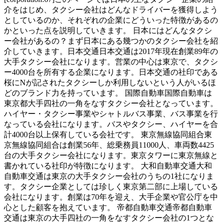
介をはじめ、タクシー会社はどんなドライバーを獲得しよう
としているのか、それぞれの企業にどういった特徴があるの
かといった点を説明していきます。 日本にはどんなタクシ
ー会社があるの？まず日本にある幾つかのタクシー会社を紹
介していきます。日本交通日本交通は2017年現在創業89年の
大手タクシー会社になります。営業の中心は東京で、タクシ
ー4000台を所有する企業になります。日本交通の社印である
桜にNが記されたタクシーしか利用しないという人がいるほ
どのブランド力を持っています。 国際自動車国際自動車は
東京都大手四社の一角をなすタクシー会社となっています。
ハイヤー・タクシー事業やシャトルバス事業、バス事業を行
なっている会社になります。バスやタクシー、ハイヤーを合
計4000台以上保有している会社です。 東京無線協同組合東
京無線協同組合は創業56年、総乗務員11000人、車両数4425
台の大手タクシー会社になります。東京タワーに東京無線と
書かれている社印が特徴になります。 大和自動車交通大和
自動車交通は東京の大手タクシー会社のうちの1社になりま
す。タクシー企業としては珍しく東京第二部に上場している
会社になります。創業は70年を迎え、大手企業や官公庁を中
心とした顧客を抱えています。 帝都自動車交通帝都自動車
交通は東京の大手四社の一角をなすタクシー会社の1つとな