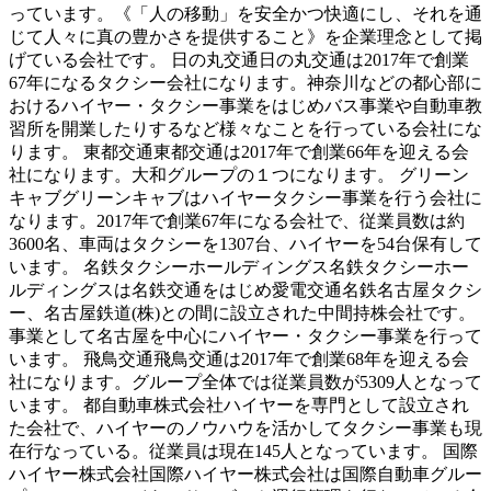
っています。《「人の移動」を安全かつ快適にし、それを通
じて人々に真の豊かさを提供すること》を企業理念として掲
げている会社です。 日の丸交通日の丸交通は2017年で創業
67年になるタクシー会社になります。神奈川などの都心部に
おけるハイヤー・タクシー事業をはじめバス事業や自動車教
習所を開業したりするなど様々なことを行っている会社にな
ります。 東都交通東都交通は2017年で創業66年を迎える会
社になります。大和グループの１つになります。 グリーン
キャブグリーンキャブはハイヤータクシー事業を行う会社に
なります。2017年で創業67年になる会社で、従業員数は約
3600名、車両はタクシーを1307台、ハイヤーを54台保有して
います。 名鉄タクシーホールディングス名鉄タクシーホー
ルディングスは名鉄交通をはじめ愛電交通名鉄名古屋タクシ
ー、名古屋鉄道(株)との間に設立された中間持株会社です。
事業として名古屋を中心にハイヤー・タクシー事業を行って
います。 飛鳥交通飛鳥交通は2017年で創業68年を迎える会
社になります。グループ全体では従業員数が5309人となって
います。 都自動車株式会社ハイヤーを専門として設立され
た会社で、ハイヤーのノウハウを活かしてタクシー事業も現
在行なっている。従業員は現在145人となっています。 国際
ハイヤー株式会社国際ハイヤー株式会社は国際自動車グルー