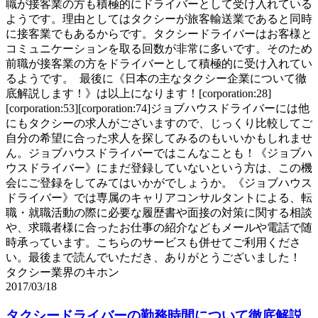
職が接客業の方も積極的にドライバーとして受け入れている
ようです。理由としてはタクシーが旅客輸送業であると同時
に接客業でもあるからです。タクシードライバーはお客様と
コミュニケーションを取る回数が非常に多いです。そのため
前職が接客業の方をドライバーとして積極的に受け入れてい
るようです。 最後に《日本の主なタクシー企業について徹
底解説します！》は以上になります！[corporation:28]
[corporation:53][corporation:74]ジョブハウスドライバーには他
にもタクシーの求人がございますので、じっくり比較してご
自分の希望に合った求人を探してみるのもいいかもしれませ
ん。ジョブハウスドライバーではこんなことも！《ジョブハ
ウスドライバー》にまだ登録していないという方は、この機
会にご登録をしてみてはいかがでしょうか。《ジョブハウス
ドライバー》では専属のキャリアコンサルタントによる、転
職・就職活動の際に必要な履歴書や面接の対策に関する相談
や、求職者様に合ったお仕事の紹介などもメールや電話で随
時承っています。こちらのサービスも併せてご利用くださ
い。最後まで読んでいただき、ありがとうございました！
タクシー業界のキホン
2017/03/18
タクシードライバーの勤務時間について徹底解説