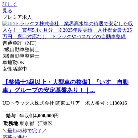
詳しく
見る
プレミア求人
普通免許（MT）
2級自動車整備士
3級自動車整備士
車通勤OK
女性活躍中
【整備士3級以上・大型車の整備】『いすゞ自動
車』グループの安定基盤あり！｜...
UDトラックス株式会社 関東エリア 求人番号：1136916
給与
年収例
4,000,000
円
勤務地
東京都 江東区
＼最短45秒で完了／
応募へ進む