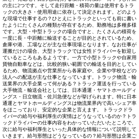
の主に2つです。そして走行距離・積荷の量は使用するトラ
ックの大きさ・使用用途に依存して決定されます。どのよう
な現場で仕事するの？ひとえにトラックといっても前に書い
たようにたくさんの種類が存在するため、勤務地は多種多様
です。大型・中型トラックの場合ですと、たくさんの積荷を
一度に長・中距離に輸送することが目的とされているため、
倉庫や港、工場などが主な仕事現場となります。なお仕事が
運搬だけの場合、大型トラックでは女性ドライバーを歓迎し
ているところもあるようです。一方で小型トラックや自家用
貨物自動車などは、比較的狭い範囲での輸送を目的としてい
るため、物流拠点や営業所から各家庭や、企業や学校などの
法人への配送が主な仕事となっています。トラック物流・輸
送業界の大手企業って何がある？トラック運送を行っている
大手物流・輸送会社としては、日本通運・ヤマトホールディ
ングス・日立物流・佐川急便などが挙げられます。特に日本
通運とヤマトホールディングスは物流業界内で高いシェア率
をほこっており、安定的な企業と言えます。 トラックドラ
イバーの給与や福利厚生の実情はどうなっているのか？トラ
ックドライバーの仕事内容をわかっていただいたところで、
次に給与や福利厚生といった具体的な情報について説明して
いきます。給与形態はどうなっているの？給与形態は企業ご