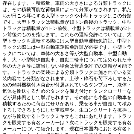
存在します。・積載量、車両の大きさによる分類トラックに
は、その積載可能な荷物量によって分類がなされます。私た
ちが日ごろ耳にする大型トラックや小型トラックはこの分類
です。大型トラックは積載量が10トン前後のトラック、中型
トラックは積載量が4トン前後、小型トラックは積載量が2ト
ン前後のものを指します。これらの運転免許については、大
型トラックを運転する際には大型自動車運転免許証、中型ト
ラックの際には中型自動車運転免許証が必要です。小型トラ
ックについては、車体の大きさ等が大型自動車、中型自動
車、大・小型特殊自動車、自動二輪車について定められた車
体の大きさ等に該当しない場合は普通免許での運転が可能で
す。・トラックの架装による分類トラックに施されている架
装内容でも分類がなされます。土砂・砕石を荷下ろしするた
めの傾斜機構付き荷台が付属されているダンプカー、液体・
気体を輸送するためのタンクを備え付けたタンクローリーな
どが具体例として挙げられます。その他にも小型の自動車を
積載するために荷台にせりがあり、乗せる車が自走して積み
下ろしできるようにした車載車や、生コンクリートを撹拌し
ながら輸送するトラックミキサもこれにあたります。トラッ
クを販売する有名メーカーは？次にトラックを販売する有名
メーカーについて紹介します。現在日本国内における有名ト