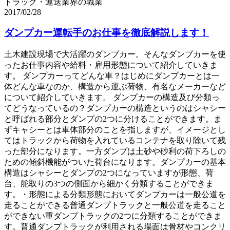
トラック・運送業界の職業
2017/02/28
ダンプカー運転手のお仕事を徹底解説します！
土木建設現場で大活躍のダンプカー。そんなダンプカーを使
ったお仕事内容や給料・雇用形態について紹介していきま
す。 ダンプカーってどんな車？はじめにダンプカーとは一
体どんな車なのか、構造から運ぶ荷物、有名なメーカーなど
について紹介していきます。 ダンプカーの構造及び分類っ
てどうなっているの？ダンプカーの構造というのはシャシー
と呼ばれる部分とダンプの2つに分けることができます。ま
ずキャシーとは車体部分のことを指しますが、イメージとし
てはトラックから荷物を入れているコンテナを取り除いて残
った部分になります。一方ダンプは土砂や砂利の荷下ろしの
ための傾斜機能がついた荷台になります。ダンプカーの基本
構造はシャシーとダンプの2つになっていますが形態、荷
台、舵取りの3つの側面から細かく分類することができま
す。・形態による分類形態においてダンプカーは一般公道を
走ることができる普通ダンプトラックと一般公道を走ること
ができない重ダンプトラックの2つに分類することができま
す。普通ダンプトラックが利用される場面は骨材やコンクリ