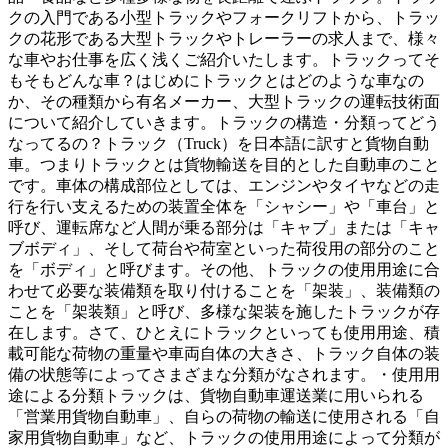
クの入門である小型トラックやフォークリフトから、トラッ
クの花形である大型トラックやトレーラーの求人まで、様々
な車やお仕事を広く浅くご紹介いたします。トラックってそ
もそもどんな車？はじめにトラックとはどのような車なの
か、その種類から有名メーカー、大型トラックの運転技術面
について紹介していきます。トラックの構造・分類ってどう
なってるの？トラック（Truck）を日本語に訳すと貨物自動
車。つまりトラックとは貨物輸送を目的とした自動車のこと
です。車体の構成部位としては、エンジンやタイヤなどの走
行を行い支えるための装置全体を「シャシー」や「車台」と
呼び、運転席など人間が乗る部分は「キャブ」または「キャ
ブボディ」、そして荷台や荷室といった荷役用の部分のこと
を「ボディ」と呼びます。その他、トラックの使用用途に合
わせて必要な装備類を取り付けることを「架装」、装備類の
ことを「架装類」と呼び、多様な架装を施したトラックが存
在します。さて、ひとえにトラックといっても使用用途、積
載可能な荷物の重量や車両自体の大きさ、トラック自体の装
備の状態等によってさまざまな分類がなされます。・使用用
途による分類トラックは、貨物自動車運送業に用いられる
「営業用貨物自動車」、自らの荷物の輸送に使用される「自
家用貨物自動車」など、トラックの使用用途によって分類が