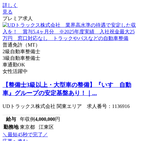
詳しく
見る
プレミア求人
普通免許（MT）
2級自動車整備士
3級自動車整備士
車通勤OK
女性活躍中
【整備士3級以上・大型車の整備】『いすゞ自動
車』グループの安定基盤あり！｜...
UDトラックス株式会社 関東エリア 求人番号：1136916
給与
年収例
4,000,000
円
勤務地
東京都 江東区
＼最短45秒で完了／