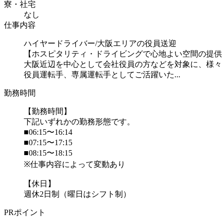
寮・社宅
なし
仕事内容
ハイヤードライバー/大阪エリアの役員送迎
【ホスピタリティ・ドライビングで心地よい空間の提供
大阪近辺を中心として会社役員の方などを対象に、様々
役員運転手、専属運転手としてご活躍いた...
勤務時間
【勤務時間】
下記いずれかの勤務形態です。
■06:15〜16:14
■07:15〜17:15
■08:15〜18:15
※仕事内容によって変動あり
【休日】
週休2日制（曜日はシフト制）
PRポイント