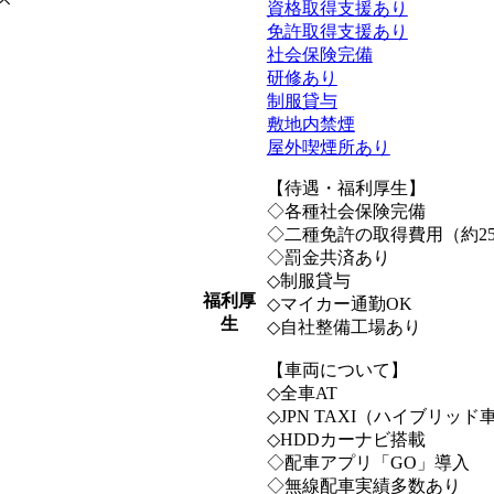
資格取得支援あり
免許取得支援あり
社会保険完備
研修あり
制服貸与
敷地内禁煙
屋外喫煙所あり
【待遇・福利厚生】
◇各種社会保険完備
◇二種免許の取得費用（約2
◇罰金共済あり
◇制服貸与
福利厚
◇マイカー通勤OK
生
◇自社整備工場あり
【車両について】
◇全車AT
◇JPN TAXI（ハイブリッド
◇HDDカーナビ搭載
◇配車アプリ「GO」導入
◇無線配車実績多数あり