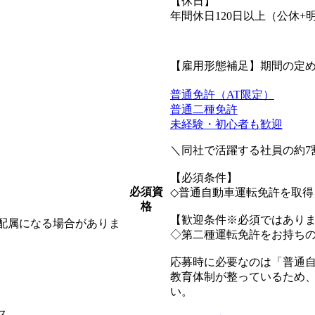
【休日】
年間休日120日以上（公休+
【雇用形態補足】期間の定
普通免許（AT限定）
普通二種免許
未経験・初心者も歓迎
＼同社で活躍する社員の約7
【必須条件】
必須資
◇普通自動車運転免許を取得
格
【歓迎条件※必須ではあり
配属になる場合がありま
◇第二種運転免許をお持ち
応募時に必要なのは「普通
教育体制が整っているため
い。
ス