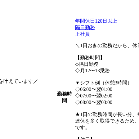
年間休日120日以上
隔日勤務
正社員
＼1日おきの勤務だから、休
【勤務時間】
◇隔日勤務
◇月12〜13乗務
を叶えています／
▼シフト例（休憩3時間）
◇06:00〜翌01:00
勤務時
◇07:00〜翌02:00
間
◇08:00〜翌03:00
★1日の勤務時間が長い分、
連休を多く取得できるため、
です。