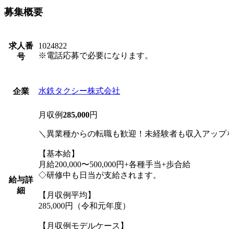
募集概要
求人番
1024822
※電話応募で必要になります。
号
水鉄タクシー株式会社
企業
月収例
285,000
円
＼異業種からの転職も歓迎！未経験者も収入アップ
【基本給】
月給200,000〜500,000円+各種手当+歩合給
◇研修中も日当が支給されます。
給与詳
細
【月収例平均】
285,000円（令和元年度）
【月収例モデルケース】