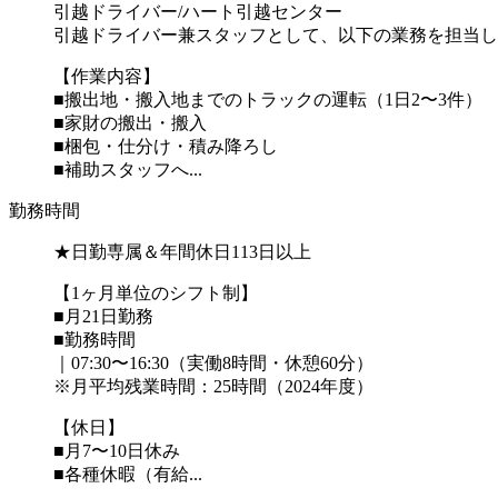
引越ドライバー/ハート引越センター
引越ドライバー兼スタッフとして、以下の業務を担当し
【作業内容】
■搬出地・搬入地までのトラックの運転（1日2〜3件）
■家財の搬出・搬入
■梱包・仕分け・積み降ろし
■補助スタッフへ...
勤務時間
★日勤専属＆年間休日113日以上
【1ヶ月単位のシフト制】
■月21日勤務
■勤務時間
｜07:30〜16:30（実働8時間・休憩60分）
※月平均残業時間：25時間（2024年度）
【休日】
■月7〜10日休み
■各種休暇（有給...