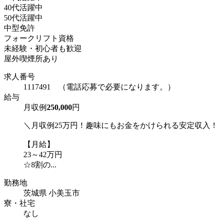
40代活躍中
50代活躍中
中型免許
フォークリフト資格
未経験・初心者も歓迎
屋外喫煙所あり
求人番号
1117491 （電話応募で必要になります。）
給与
月収例
250,000
円
＼月収例25万円！趣味にもお金をかけられる安定収入
【月給】
23～42万円
☆8割の...
勤務地
茨城県 小美玉市
寮・社宅
なし