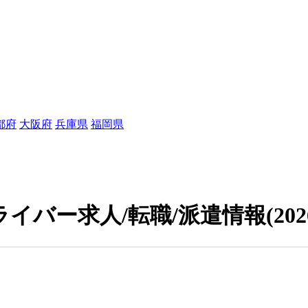
都府
大阪府
兵庫県
福岡県
イバー求人/転職/派遣情報
(20