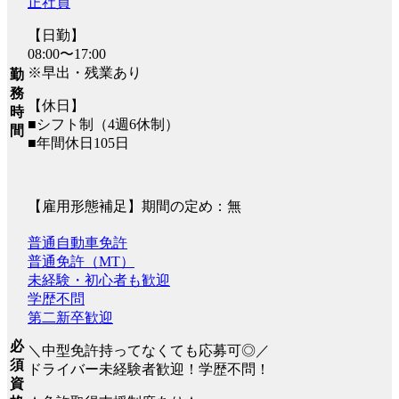
正社員
【日勤】
08:00〜17:00
※早出・残業あり
勤
務
【休日】
時
■シフト制（4週6休制）
間
■年間休日105日
【雇用形態補足】期間の定め：無
普通自動車免許
普通免許（MT）
未経験・初心者も歓迎
学歴不問
第二新卒歓迎
必
＼中型免許持ってなくても応募可◎／
須
ドライバー未経験者歓迎！学歴不問！
資