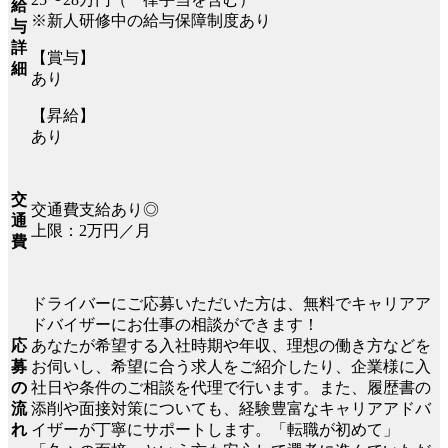
給
※新人研修中の給与保障制度あり
与
詳
【賞与】
細
あり
【昇給】
あり
交
交通費支給あり◎
通
上限：2万円／月
費
ドライバーにご応募いただいた方は、無料でキャリアア
ドバイザーにお仕事の相談ができます！
応
あなたが希望する入社時期や年収、理想の働き方などを
募
お伺いし、希望に合う求人をご紹介したり、企業様に入
の
社日や条件のご相談を代理で行います。また、履歴書の
流
添削や面接対策についても、経験豊富なキャリアアドバ
れ
イザーが丁寧にサポートします。「転職が初めて」