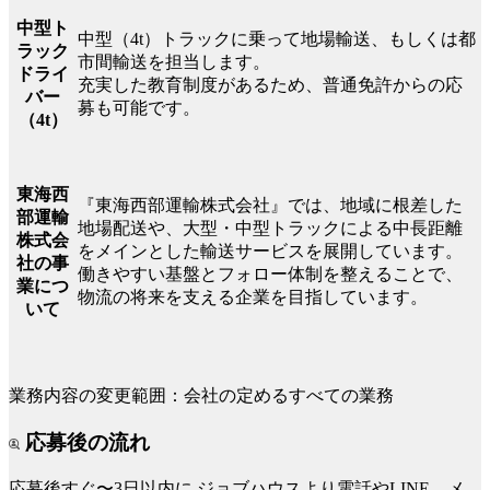
中型ト
中型（4t）トラックに乗って地場輸送、もしくは都
ラック
市間輸送を担当します。
ドライ
充実した教育制度があるため、普通免許からの応
バー
募も可能です。
（4t）
東海西
『東海西部運輸株式会社』では、地域に根差した
部運輸
地場配送や、大型・中型トラックによる中長距離
株式会
をメインとした輸送サービスを展開しています。
社の事
働きやすい基盤とフォロー体制を整えることで、
業につ
物流の将来を支える企業を目指しています。
いて
業務内容の変更範囲：会社の定めるすべての業務
応募後の流れ
応募後すぐ〜3日以内に
ジョブハウスより電話やLINE、メ