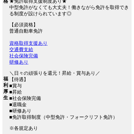
格
★免許取得支援制度あり★
中型免許がなくても大丈夫！働きながら免許を取得でき
る制度が設けられています◎
【必須資格】
普通自動車免許
資格取得支援あり
交通費支給
社会保険完備
研修あり
＼日々の頑張りを還元！昇給・賞与あり／
福
【待遇】
利
■賞与
厚
■昇給
生
■社会保険完備
■退職金
■研修あり
■免許取得制度（中型免許・フォークリフト免許）
※各規定あり