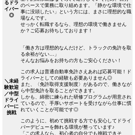
るドラ
のペースで業務に取り組めます。「静かな環境で仕
イバー
事に没頭したい」という方には、まさに理想的な職
◎
場なんです。
せっかく転職するなら、理想の環境で働きません
か？ご応募お待ちしております！
「働き方は理想的なんだけど、トラックの免許を取
る余裕がない…」
そんなお悩みをお持ちの方もご安心ください！
この求人は普通自動車免許さえあれば応募可能！ド
ライバーとしての経験も必要ありません◎
＼未経
また、〈免許取得支援制度〉があるので、働きなが
験歓迎
ら中型免許を取ることができます。
／中型
しかも、綿密に練られた研修プログラムが用意され
ドライ
ているので、手厚いサポートを受けながら仕事に慣
バーに
れていくことが可能です◎
挑戦
このように、初めて挑戦する方でも安心してドライ
バーデビューを飾れる環境が整っています♪
「この求人なら、初心者の自分でも挑戦できそ