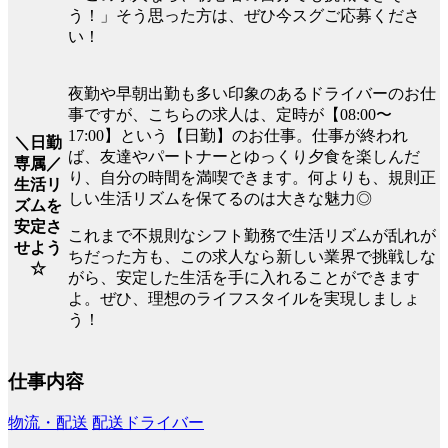
う！」そう思った方は、ぜひ今スグご応募くださ
い！
夜勤や早朝出勤も多い印象のあるドライバーのお仕
事ですが、こちらの求人は、定時が【08:00〜
17:00】という【日勤】のお仕事。仕事が終われ
＼日勤
ば、友達やパートナーとゆっくり夕食を楽しんだ
専属／
り、自分の時間を満喫できます。何よりも、規則正
生活リ
しい生活リズムを保てるのは大きな魅力◎
ズムを
安定さ
これまで不規則なシフト勤務で生活リズムが乱れが
せよう
ちだった方も、この求人なら新しい業界で挑戦しな
☆
がら、安定した生活を手に入れることができます
よ。ぜひ、理想のライフスタイルを実現しましょ
う！
仕事内容
物流・配送
配送ドライバー