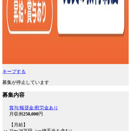
キープする
募集が停止しています
募集内容
賞与/報奨金/慰労金あり
月収例
250,000
円
【月給】
25〜28万円（一律手当を含む）