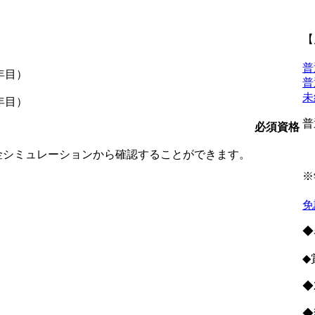
【
普
年目）
普
未
年目）
普
必須資格
金シミュレーションから確認することができます。
※
免
◆
◆
◆
◆