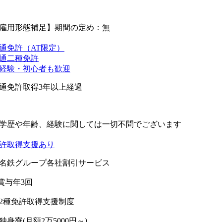
雇用形態補足】期間の定め：無
通免許（AT限定）
通二種免許
経験・初心者も歓迎
通免許取得3年以上経過
学歴や年齢、経験に関しては一切不問でございます
許取得支援あり
名鉄グループ各社割引サービス
賞与年3回
2種免許取得支援制度
独身寮(月額2万5000円～)