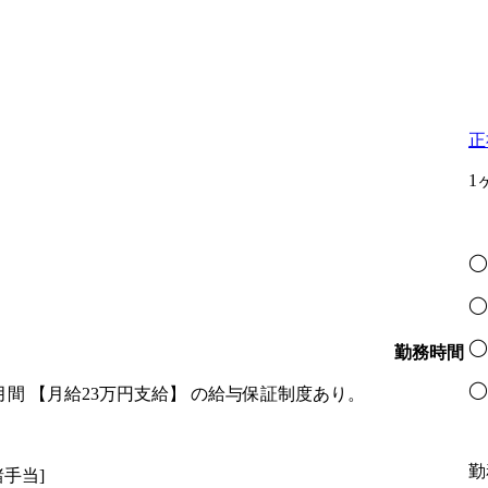
正
1
◯
◯
◯
勤務時間
◯
間 【月給23万円支給】 の給与保証制度あり。
勤
手当]