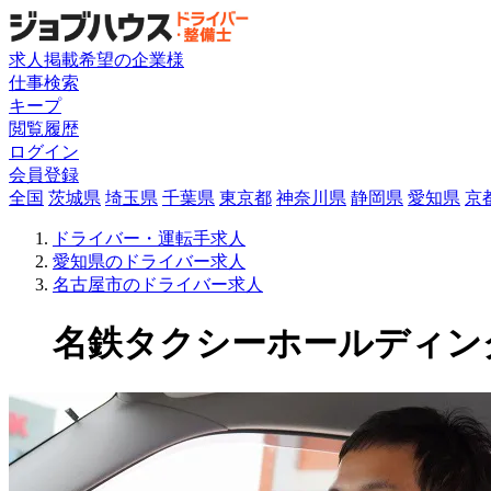
求人掲載希望の企業様
仕事検索
キープ
閲覧履歴
ログイン
会員登録
全国
茨城県
埼玉県
千葉県
東京都
神奈川県
静岡県
愛知県
京
ドライバー・運転手求人
愛知県のドライバー求人
名古屋市のドライバー求人
名鉄タクシーホールディング