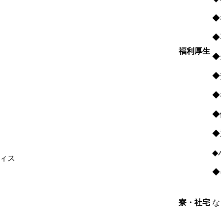
◆
◆
福利厚生
◆
◆
◆
◆
◆
◆
ィス
◆
な
寮・社宅