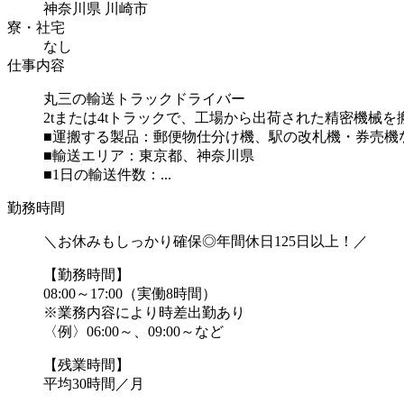
神奈川県 川崎市
寮・社宅
なし
仕事内容
丸三の輸送トラックドライバー
2tまたは4tトラックで、工場から出荷された精密機械
■運搬する製品：郵便物仕分け機、駅の改札機・券売機
■輸送エリア：東京都、神奈川県
■1日の輸送件数：...
勤務時間
＼お休みもしっかり確保◎年間休日125日以上！／
【勤務時間】
08:00～17:00（実働8時間）
※業務内容により時差出勤あり
〈例〉06:00～、09:00～など
【残業時間】
平均30時間／月