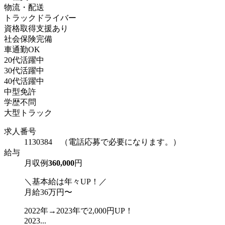
物流・配送
トラックドライバー
資格取得支援あり
社会保険完備
車通勤OK
20代活躍中
30代活躍中
40代活躍中
中型免許
学歴不問
大型トラック
求人番号
1130384 （電話応募で必要になります。）
給与
月収例
360,000
円
＼基本給は年々UP！／
月給36万円〜
2022年→2023年で2,000円UP！
2023...