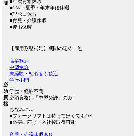
■年次有給休暇
間
■GW・夏季・年末年始休暇
■記念日休暇
■育児・介護休暇
■慶弔休暇
【雇用形態補足】期間の定め：無
高卒歓迎
中型免許
未経験・初心者も歓迎
学歴不問
必
須
学歴・経験不問
資
必須資格は「中型免許」のみ！
格
ちなみに…
■フォークリフトは持って無くてもOK
■必要に応じて入社後取得可能
育児・介護休暇あり