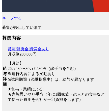
キープする
募集が停止しています
募集内容
賞与/報奨金/慰労金あり
月収例
280,000
円
【月給】
給
26万480〜30万7,580円（諸手当を含む）
与
※運行内容による変動あり
詳
※試用期間（添乗指導中）は、給与が異なります
細
★賞与（業績による）
★家族思いやり手当（年に1回家族・恋人との食事など
で使った費用を会社が一部負担をします）