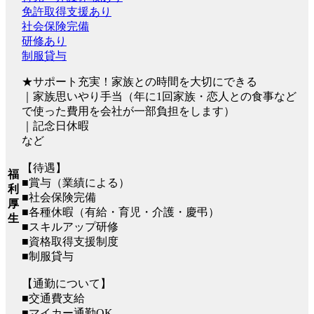
免許取得支援あり
社会保険完備
研修あり
制服貸与
★サポート充実！家族との時間を大切にできる
｜家族思いやり手当（年に1回家族・恋人との食事など
で使った費用を会社が一部負担をします）
｜記念日休暇
など
【待遇】
福
■賞与（業績による）
利
■社会保険完備
厚
■各種休暇（有給・育児・介護・慶弔）
生
■スキルアップ研修
■資格取得支援制度
■制服貸与
【通勤について】
■交通費支給
■マイカー通勤OK