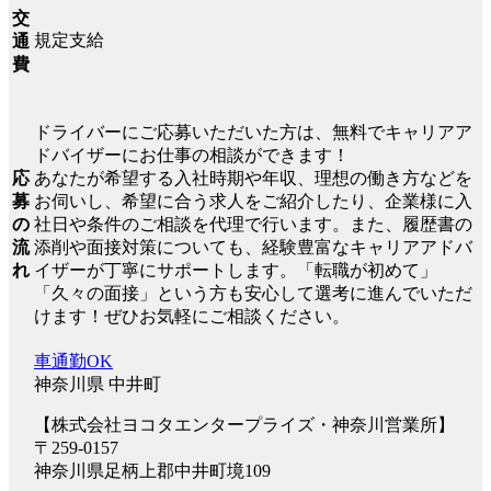
交
規定支給
通
費
ドライバーにご応募いただいた方は、無料でキャリアア
ドバイザーにお仕事の相談ができます！
応
あなたが希望する入社時期や年収、理想の働き方などを
募
お伺いし、希望に合う求人をご紹介したり、企業様に入
の
社日や条件のご相談を代理で行います。また、履歴書の
流
添削や面接対策についても、経験豊富なキャリアアドバ
れ
イザーが丁寧にサポートします。「転職が初めて」
「久々の面接」という方も安心して選考に進んでいただ
けます！ぜひお気軽にご相談ください。
車通勤OK
神奈川県 中井町
【株式会社ヨコタエンタープライズ・神奈川営業所】
〒259-0157
神奈川県足柄上郡中井町境109