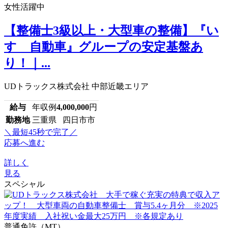
女性活躍中
【整備士3級以上・大型車の整備】『い
すゞ自動車』グループの安定基盤あ
り！｜...
UDトラックス株式会社 中部近畿エリア
給与
年収例
4,000,000
円
勤務地
三重県 四日市市
＼最短45秒で完了／
応募へ進む
詳しく
見る
スペシャル
普通免許（MT）