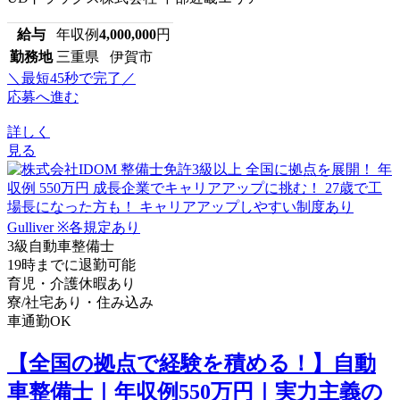
給与
年収例
4,000,000
円
勤務地
三重県 伊賀市
＼最短45秒で完了／
応募へ進む
詳しく
見る
3級自動車整備士
19時までに退勤可能
育児・介護休暇あり
寮/社宅あり・住み込み
車通勤OK
【全国の拠点で経験を積める！】自動
車整備士｜年収例550万円｜実力主義の