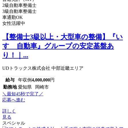
2級自動車整備士
3級自動車整備士
車通勤OK
女性活躍中
【整備士3級以上・大型車の整備】『い
すゞ自動車』グループの安定基盤あ
り！｜...
UDトラックス株式会社 中部近畿エリア
給与
年収例
4,000,000
円
勤務地
愛知県 岡崎市
＼最短45秒で完了／
応募へ進む
詳しく
見る
スペシャル