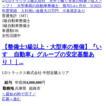
普通免許（MT）
2級自動車整備士
3級自動車整備士
車通勤OK
女性活躍中
【整備士3級以上・大型車の整備】『い
すゞ自動車』グループの安定基盤あ
り！｜...
UDトラックス株式会社 中部近畿エリア
給与
年収例
4,000,000
円
勤務地
兵庫県 姫路市
＼最短45秒で完了／
応募へ進む