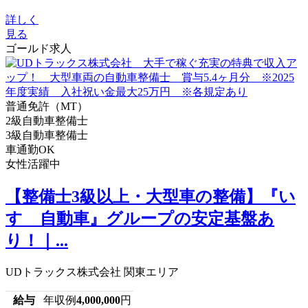
詳しく
見る
ゴールド求人
普通免許（MT）
2級自動車整備士
3級自動車整備士
車通勤OK
女性活躍中
【整備士3級以上・大型車の整備】『い
すゞ自動車』グループの安定基盤あ
り！｜...
UDトラックス株式会社 関東エリア
給与
年収例
4,000,000
円