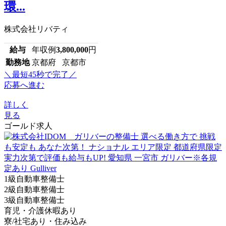
環...
株式会社リバティ
給与
年収例
3,800,000
円
勤務地
京都府 京都市
＼最短45秒で完了／
応募へ進む
詳しく
見る
ゴールド求人
1級自動車整備士
2級自動車整備士
3級自動車整備士
育児・介護休暇あり
寮/社宅あり・住み込み