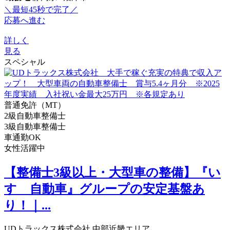
＼最短45秒で完了／
応募へ進む
詳しく
見る
スペシャル
普通免許（MT）
2級自動車整備士
3級自動車整備士
車通勤OK
女性活躍中
【整備士3級以上・大型車の整備】『い
すゞ自動車』グループの安定基盤あ
り！｜...
UDトラックス株式会社 中部近畿エリア