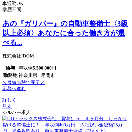
車通勤OK
学歴不問
あの『ガリバー』の自動車整備士〈3級
以上必須〉あなたに合った働き方が選
べる...
株式会社IDOM
給与
年収例
5,500,000
円
勤務地
神奈川県 座間市
＼最短45秒で完了／
応募へ進む
詳しく
見る
シルバー求人