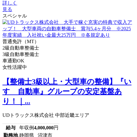
詳しく
見る
スペシャル
普通免許（MT）
2級自動車整備士
3級自動車整備士
車通勤OK
女性活躍中
【整備士3級以上・大型車の整備】『い
すゞ自動車』グループの安定基盤あ
り！｜...
UDトラックス株式会社 中部近畿エリア
給与
年収例
4,000,000
円
勤務地
静岡県 沼津市