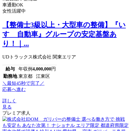
車通勤OK
女性活躍中
【整備士3級以上・大型車の整備】『い
すゞ自動車』グループの安定基盤あ
り！｜...
UDトラックス株式会社 関東エリア
給与
年収例
4,000,000
円
勤務地
東京都 江東区
＼最短45秒で完了／
応募へ進む
詳しく
見る
プレミア求人