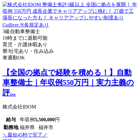
3級自動車整備士
19時までに退勤可能
育児・介護休暇あり
寮/社宅あり・住み込み
車通勤OK
【全国の拠点で経験を積める！】自動
車整備士｜年収例550万円｜実力主義の
評...
株式会社IDOM
給与
年収例
5,500,000
円
勤務地
福井県 福井市
＼最短45秒で完了／