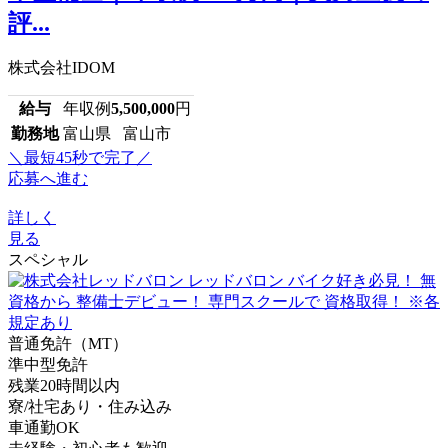
評...
株式会社IDOM
給与
年収例
5,500,000
円
勤務地
富山県 富山市
＼最短45秒で完了／
応募へ進む
詳しく
見る
スペシャル
普通免許（MT）
準中型免許
残業20時間以内
寮/社宅あり・住み込み
車通勤OK