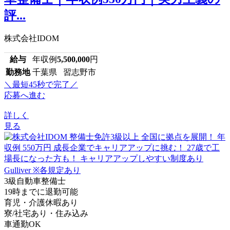
評...
株式会社IDOM
給与
年収例
5,500,000
円
勤務地
千葉県 習志野市
＼最短45秒で完了／
応募へ進む
詳しく
見る
3級自動車整備士
19時までに退勤可能
育児・介護休暇あり
寮/社宅あり・住み込み
車通勤OK