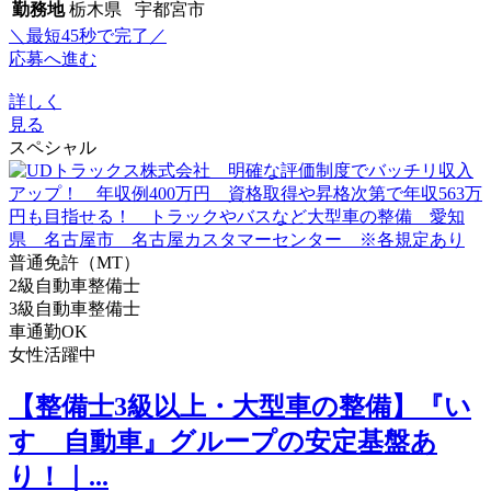
勤務地
栃木県 宇都宮市
＼最短45秒で完了／
応募へ進む
詳しく
見る
スペシャル
普通免許（MT）
2級自動車整備士
3級自動車整備士
車通勤OK
女性活躍中
【整備士3級以上・大型車の整備】『い
すゞ自動車』グループの安定基盤あ
り！｜...