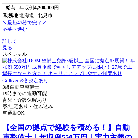
給与
年収例
4,200,000
円
勤務地
北海道 北見市
＼最短45秒で完了／
応募へ進む
詳しく
見る
スペシャル
3級自動車整備士
19時までに退勤可能
育児・介護休暇あり
寮/社宅あり・住み込み
車通勤OK
【全国の拠点で経験を積める！】自動
車整備士｜年収例550万円｜実力主義の