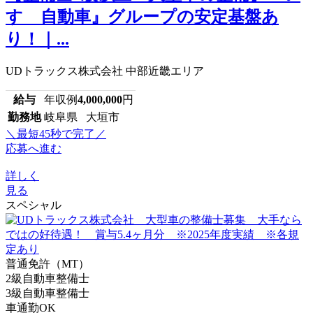
すゞ自動車』グループの安定基盤あ
り！｜...
UDトラックス株式会社 中部近畿エリア
給与
年収例
4,000,000
円
勤務地
岐阜県 大垣市
＼最短45秒で完了／
応募へ進む
詳しく
見る
スペシャル
普通免許（MT）
2級自動車整備士
3級自動車整備士
車通勤OK