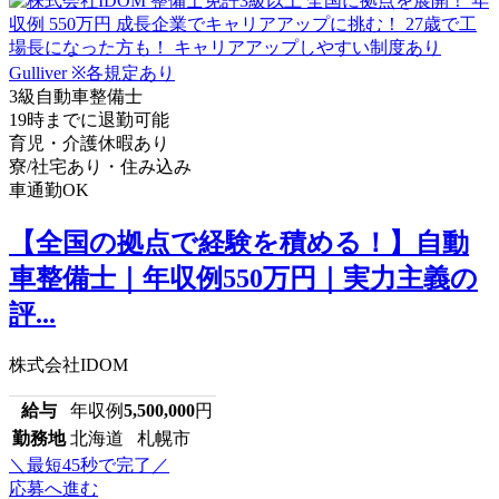
3級自動車整備士
19時までに退勤可能
育児・介護休暇あり
寮/社宅あり・住み込み
車通勤OK
【全国の拠点で経験を積める！】自動
車整備士｜年収例550万円｜実力主義の
評...
株式会社IDOM
給与
年収例
5,500,000
円
勤務地
北海道 札幌市
＼最短45秒で完了／
応募へ進む