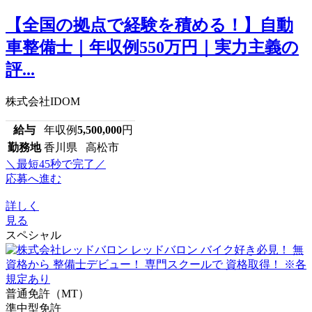
【全国の拠点で経験を積める！】自動
車整備士｜年収例550万円｜実力主義の
評...
株式会社IDOM
給与
年収例
5,500,000
円
勤務地
香川県 高松市
＼最短45秒で完了／
応募へ進む
詳しく
見る
スペシャル
普通免許（MT）
準中型免許