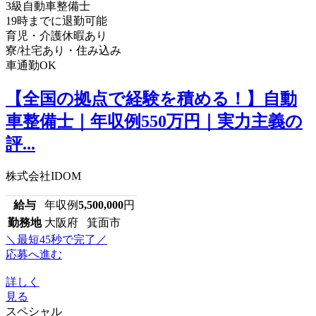
3級自動車整備士
19時までに退勤可能
育児・介護休暇あり
寮/社宅あり・住み込み
車通勤OK
【全国の拠点で経験を積める！】自動
車整備士｜年収例550万円｜実力主義の
評...
株式会社IDOM
給与
年収例
5,500,000
円
勤務地
大阪府 箕面市
＼最短45秒で完了／
応募へ進む
詳しく
見る
スペシャル