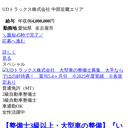
UDトラックス株式会社 中部近畿エリア
給与
年収例
4,000,000
円
勤務地
愛知県 名古屋市
＼最短45秒で完了／
応募へ進む
詳しく
見る
スペシャル
普通免許（MT）
2級自動車整備士
3級自動車整備士
車通勤OK
女性活躍中
【整備士3級以上・大型車の整備】『い