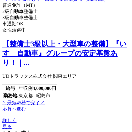
普通免許（MT）
2級自動車整備士
3級自動車整備士
車通勤OK
女性活躍中
【整備士3級以上・大型車の整備】『い
すゞ自動車』グループの安定基盤あ
り！｜...
UDトラックス株式会社 関東エリア
給与
年収例
4,000,000
円
勤務地
東京都 昭島市
＼最短45秒で完了／
応募へ進む
詳しく
見る