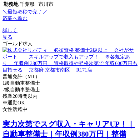
勤務地
千葉県 市川市
＼最短45秒で完了／
応募へ進む
詳しく
見る
ゴールド求人
普通免許（MT）
1級自動車整備士
2級自動車整備士
残業20時間以内
車通勤OK
女性活躍中
実力次第でスグ収入・キャリアUP！｜
自動車整備士｜年収例380万円｜整備