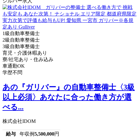
シルバー求人
1級自動車整備士
2級自動車整備士
3級自動車整備士
育児・介護休暇あり
寮/社宅あり・住み込み
車通勤OK
学歴不問
あの『ガリバー』の自動車整備士〈3級
以上必須〉あなたに合った働き方が選
べる...
株式会社IDOM
給与
年収例
5,500,000
円