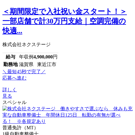
＜期間限定で入社祝い金スタート！＞
一部店舗で計30万円支給｜空調完備の
快適...
株式会社ネクステージ
給与
年収例
4,900,000
円
勤務地
滋賀県 東近江市
＼最短45秒で完了／
応募へ進む
詳しく
見る
スペシャル
普通免許（MT）
1級自動車整備士