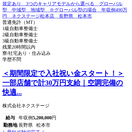
普通免許（MT）
1級自動車整備士
2級自動車整備士
3級自動車整備士
残業20時間以内
寮/社宅あり・住み込み
学歴不問
＜期間限定で入社祝い金スタート！＞
一部店舗で計30万円支給｜空調完備の
快適...
株式会社ネクステージ
給与
年収例
5,200,000
円
勤務地
長野県 松本市