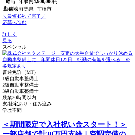
給与
年収例
4,900,000
円
勤務地
群馬県 前橋市
＼最短45秒で完了／
応募へ進む
詳しく
見る
スペシャル
普通免許（MT）
1級自動車整備士
2級自動車整備士
3級自動車整備士
残業20時間以内
寮/社宅あり・住み込み
学歴不問
＜期間限定で入社祝い金スタート！＞
一部店舗で計30万円支給｜空調完備の