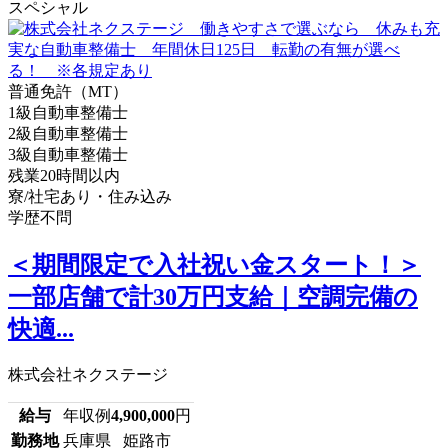
スペシャル
普通免許（MT）
1級自動車整備士
2級自動車整備士
3級自動車整備士
残業20時間以内
寮/社宅あり・住み込み
学歴不問
＜期間限定で入社祝い金スタート！＞
一部店舗で計30万円支給｜空調完備の
快適...
株式会社ネクステージ
給与
年収例
4,900,000
円
勤務地
兵庫県 姫路市