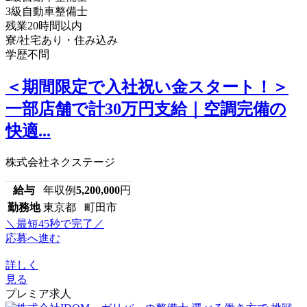
3級自動車整備士
残業20時間以内
寮/社宅あり・住み込み
学歴不問
＜期間限定で入社祝い金スタート！＞
一部店舗で計30万円支給｜空調完備の
快適...
株式会社ネクステージ
給与
年収例
5,200,000
円
勤務地
東京都 町田市
＼最短45秒で完了／
応募へ進む
詳しく
見る
プレミア求人