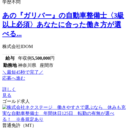
学歴不問
あの『ガリバー』の自動車整備士〈3級
以上必須〉あなたに合った働き方が選
べる...
株式会社IDOM
給与
年収例
5,500,000
円
勤務地
神奈川県 座間市
＼最短45秒で完了／
応募へ進む
詳しく
見る
ゴールド求人
普通免許（MT）