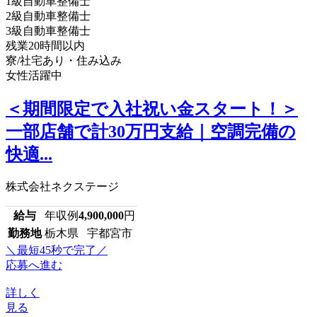
1級自動車整備士
2級自動車整備士
3級自動車整備士
残業20時間以内
寮/社宅あり・住み込み
女性活躍中
＜期間限定で入社祝い金スタート！＞
一部店舗で計30万円支給｜空調完備の
快適...
株式会社ネクステージ
給与
年収例
4,900,000
円
勤務地
栃木県 宇都宮市
＼最短45秒で完了／
応募へ進む
詳しく
見る