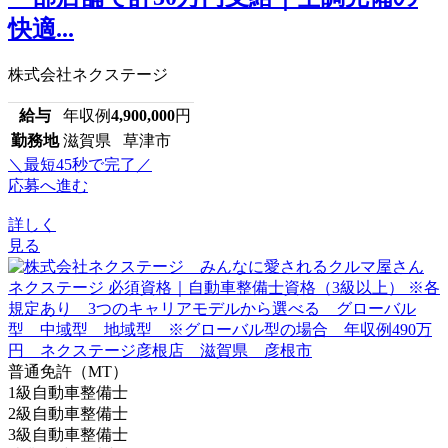
快適...
株式会社ネクステージ
給与
年収例
4,900,000
円
勤務地
滋賀県 草津市
＼最短45秒で完了／
応募へ進む
詳しく
見る
普通免許（MT）
1級自動車整備士
2級自動車整備士
3級自動車整備士