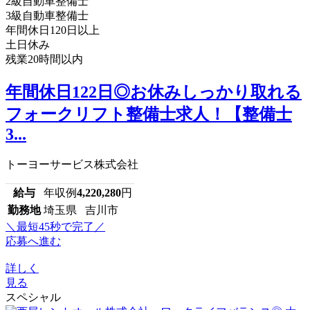
2級自動車整備士
3級自動車整備士
年間休日120日以上
土日休み
残業20時間以内
年間休日122日◎お休みしっかり取れる
フォークリフト整備士求人！【整備士
3...
トーヨーサービス株式会社
給与
年収例
4,220,280
円
勤務地
埼玉県 吉川市
＼最短45秒で完了／
応募へ進む
詳しく
見る
スペシャル