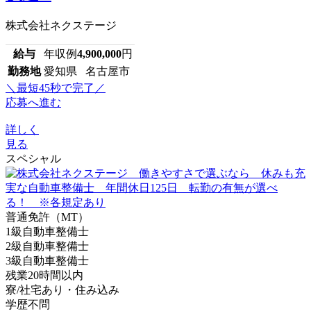
株式会社ネクステージ
給与
年収例
4,900,000
円
勤務地
愛知県 名古屋市
＼最短45秒で完了／
応募へ進む
詳しく
見る
スペシャル
普通免許（MT）
1級自動車整備士
2級自動車整備士
3級自動車整備士
残業20時間以内
寮/社宅あり・住み込み
学歴不問