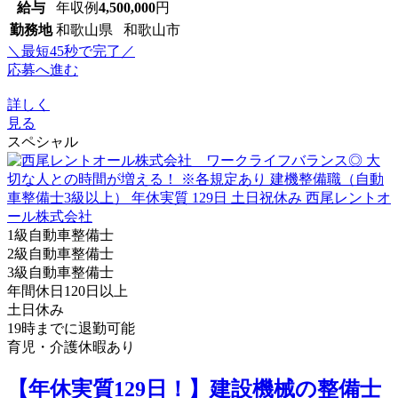
給与
年収例
4,500,000
円
勤務地
和歌山県 和歌山市
＼最短45秒で完了／
応募へ進む
詳しく
見る
スペシャル
1級自動車整備士
2級自動車整備士
3級自動車整備士
年間休日120日以上
土日休み
19時までに退勤可能
育児・介護休暇あり
【年休実質129日！】建設機械の整備士