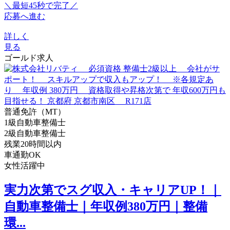
＼最短45秒で完了／
応募へ進む
詳しく
見る
ゴールド求人
普通免許（MT）
1級自動車整備士
2級自動車整備士
残業20時間以内
車通勤OK
女性活躍中
実力次第でスグ収入・キャリアUP！｜
自動車整備士｜年収例380万円｜整備
環...