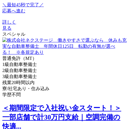
＼最短45秒で完了／
応募へ進む
詳しく
見る
スペシャル
普通免許（MT）
1級自動車整備士
2級自動車整備士
3級自動車整備士
残業20時間以内
寮/社宅あり・住み込み
学歴不問
＜期間限定で入社祝い金スタート！＞
一部店舗で計30万円支給｜空調完備の
快適...