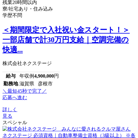
残業20時間以内
寮/社宅あり・住み込み
学歴不問
＜期間限定で入社祝い金スタート！＞
一部店舗で計30万円支給｜空調完備の
快適...
株式会社ネクステージ
給与
年収例
4,900,000
円
勤務地
滋賀県 彦根市
＼最短45秒で完了／
応募へ進む
詳しく
見る
スペシャル