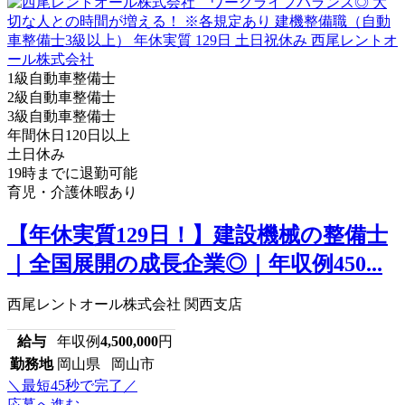
1級自動車整備士
2級自動車整備士
3級自動車整備士
年間休日120日以上
土日休み
19時までに退勤可能
育児・介護休暇あり
【年休実質129日！】建設機械の整備士
｜全国展開の成長企業◎｜年収例450...
西尾レントオール株式会社 関西支店
給与
年収例
4,500,000
円
勤務地
岡山県 岡山市
＼最短45秒で完了／
応募へ進む