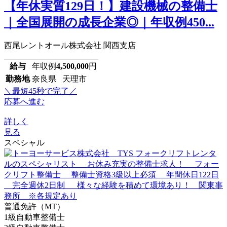
【年休実質129日！】建設機械の整備士
｜全国展開の成長企業◎｜年収例450...
西尾レントオール株式会社 関西支店
給与
年収例
4,500,000
円
勤務地
奈良県 天理市
＼最短45秒で完了／
応募へ進む
詳しく
見る
スペシャル
普通免許（MT）
1級自動車整備士