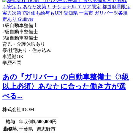
1級自動車整備士
2級自動車整備士
3級自動車整備士
育児・介護休暇あり
寮/社宅あり・住み込み
車通勤OK
学歴不問
あの『ガリバー』の自動車整備士〈3級
以上必須〉あなたに合った働き方が選
べる...
株式会社IDOM
給与
年収例
5,500,000
円
勤務地
千葉県 習志野市