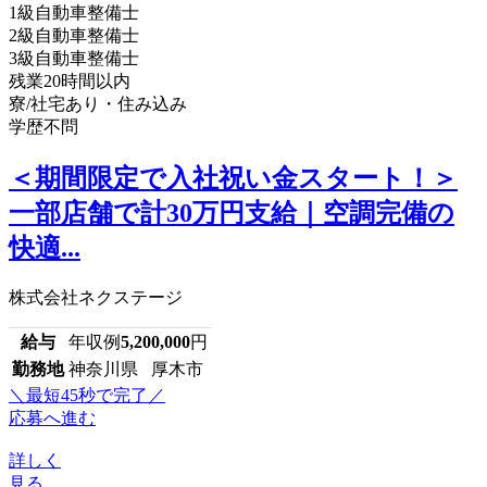
1級自動車整備士
2級自動車整備士
3級自動車整備士
残業20時間以内
寮/社宅あり・住み込み
学歴不問
＜期間限定で入社祝い金スタート！＞
一部店舗で計30万円支給｜空調完備の
快適...
株式会社ネクステージ
給与
年収例
5,200,000
円
勤務地
神奈川県 厚木市
＼最短45秒で完了／
応募へ進む
詳しく
見る