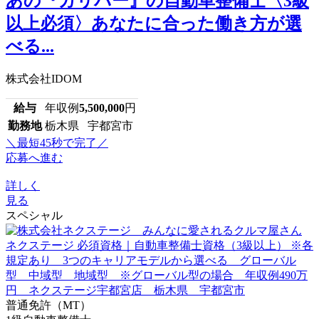
あの『ガリバー』の自動車整備士〈3級
以上必須〉あなたに合った働き方が選
べる...
株式会社IDOM
給与
年収例
5,500,000
円
勤務地
栃木県 宇都宮市
＼最短45秒で完了／
応募へ進む
詳しく
見る
スペシャル
普通免許（MT）