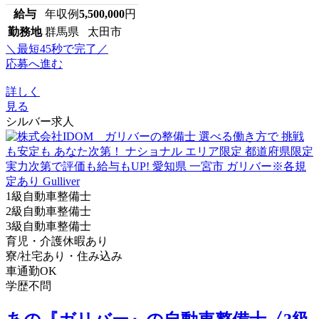
給与
年収例
5,500,000
円
勤務地
群馬県 太田市
＼最短45秒で完了／
応募へ進む
詳しく
見る
シルバー求人
1級自動車整備士
2級自動車整備士
3級自動車整備士
育児・介護休暇あり
寮/社宅あり・住み込み
車通勤OK
学歴不問