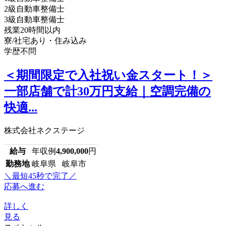
2級自動車整備士
3級自動車整備士
残業20時間以内
寮/社宅あり・住み込み
学歴不問
＜期間限定で入社祝い金スタート！＞
一部店舗で計30万円支給｜空調完備の
快適...
株式会社ネクステージ
給与
年収例
4,900,000
円
勤務地
岐阜県 岐阜市
＼最短45秒で完了／
応募へ進む
詳しく
見る