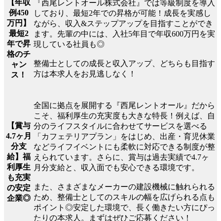
【年収
『西尾レントオール株式会社』では等級制度を導入
例450
しており、最短2年での昇格が可能！成長を実感し
万円】
ながら、収入&ステップアップを目指すことができ
最短2
ます。先輩の中には、入社5年目で年収600万円を実
年で昇
現している社員も◎
格のチ
整備士としての成長と収入アップ、どちらも目指す
ャン
方は本求人をお見逃しなく！
ス！
全国に拠点を展開する『西尾レントオール』だから
こそ、福利厚生の充実度も大きな特長！例えば、自
【賞与
分のライフスタイルに合わせてサービスを選べる
4.7ヶ月
「カフェテリアプラン」をはじめ、出産・育児休業
分支
などライフイベントにも柔軟に対応できる制度が整
給】福
えられています。さらに、賞与は過去実績で4.7ヶ
利厚生
月分支給と、収入面でも安心できる環境です。
も充実
また、さまざまなメーカーの建設機械に触れられる
の安定
ため、整備士としてのスキルの幅を広げられる点も
企業◎
ポイント◎安定した環境で、長く働きたい方にぴっ
たりの本求人。まずはぜひご応募ください！