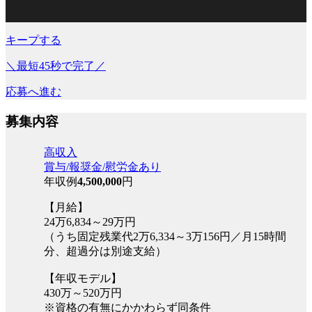
キープする
＼最短45秒で完了／
応募へ進む
募集内容
高収入
賞与/報奨金/慰労金あり
年収例
4,500,000
円
【月給】
24万6,834～29万円
（うち固定残業代2万6,334～3万156円／月15時間
分、超過分は別途支給）
【年収モデル】
430万～520万円
※資格の有無にかかわらず同条件