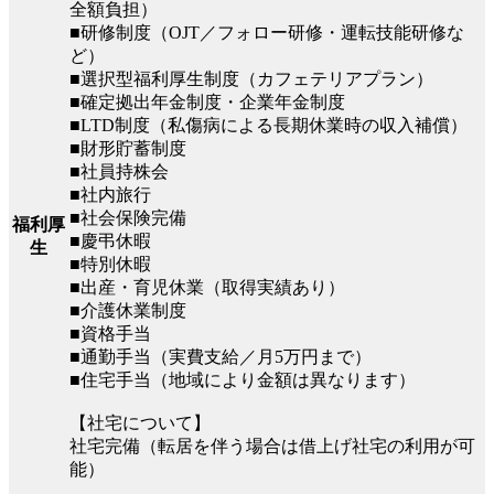
全額負担）
■研修制度（OJT／フォロー研修・運転技能研修な
ど）
■選択型福利厚生制度（カフェテリアプラン）
■確定拠出年金制度・企業年金制度
■LTD制度（私傷病による長期休業時の収入補償）
■財形貯蓄制度
■社員持株会
■社内旅行
■社会保険完備
福利厚
■慶弔休暇
生
■特別休暇
■出産・育児休業（取得実績あり）
■介護休業制度
■資格手当
■通勤手当（実費支給／月5万円まで）
■住宅手当（地域により金額は異なります）
【社宅について】
社宅完備（転居を伴う場合は借上げ社宅の利用が可
能）