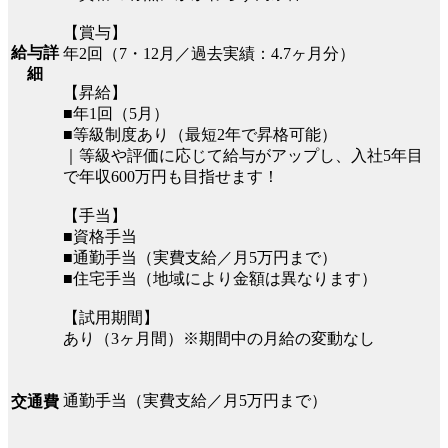
【賞与】
給与詳
年2回（7・12月／過去実績：4.7ヶ月分）
細
【昇給】
■年1回（5月）
■等級制度あり（最短2年で昇格可能）
｜等級や評価に応じて給与がアップし、入社5年目
で年収600万円も目指せます！
【手当】
■資格手当
■通勤手当（実費支給／月5万円まで）
■住宅手当（地域により金額は異なります）
【試用期間】
あり（3ヶ月間）※期間中の月給の変動なし
通勤手当（実費支給／月5万円まで）
交通費