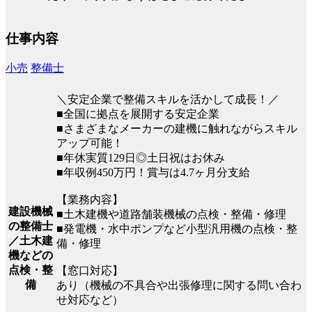
仕事内容
小売
整備士
＼安定企業で整備スキルを活かして成長！／
■全国に拠点を展開する安定企業
■さまざまなメーカーの建機に触れながらスキル
アップ可能！
■年休実質129日◎土日祝はお休み
■年収例450万円！賞与は4.7ヶ月分支給
【業務内容】
建設機械
■土木建機や道路舗装機械の点検・整備・修理
の整備士
■発電機・水中ポンプなど小型汎用機の点検・整
／土木建
備・修理
機などの
点検・整
【窓口対応】
備
あり（機械の不具合や出張修理に関する問い合わ
せ対応など）