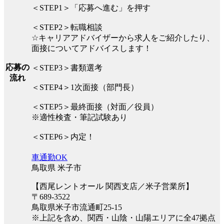
＜STEP1＞「応募へ進む」を押す
＜STEP2＞転職相談
☆キャリアアドバイザーから求人をご紹介したり、
面接についてアドバイスします！
応募の
＜STEP3＞書類選考
流れ
＜STEP4＞1次面接（部門長）
＜STEP5＞最終面接（対面／役員）
※適性検査・筆記試験あり
＜STEP6＞内定！
車通勤OK
鳥取県 米子市
【西尾レントオール 関西支店／米子営業所】
〒689-3522
鳥取県米子市流通町25-15
※上記を含め、関西・山陰・山陽エリアに全47拠点