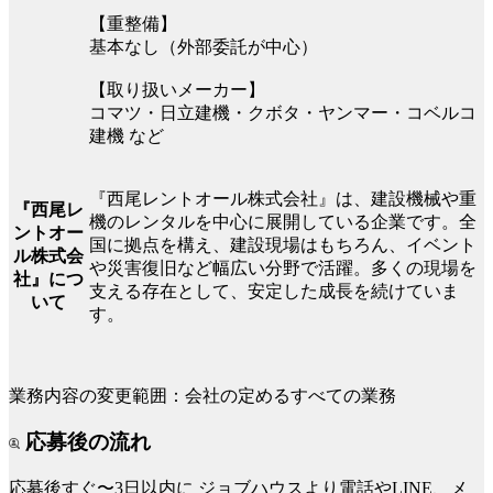
【重整備】
基本なし（外部委託が中心）
【取り扱いメーカー】
コマツ・日立建機・クボタ・ヤンマー・コベルコ
建機 など
『西尾レントオール株式会社』は、建設機械や重
『西尾レ
機のレンタルを中心に展開している企業です。全
ントオー
国に拠点を構え、建設現場はもちろん、イベント
ル株式会
や災害復旧など幅広い分野で活躍。多くの現場を
社』につ
支える存在として、安定した成長を続けていま
いて
す。
業務内容の変更範囲：会社の定めるすべての業務
応募後の流れ
応募後すぐ〜3日以内に
ジョブハウスより電話やLINE、メ