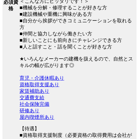
＜こんな方にピッタリです！＞
必須資
■機械を分解・修理することが好きな方
格
■建設機械や重機に興味がある方
■自分から挨拶ができコミュニケーションを取れる
方
■仲間と協力しながら働きたい方
■新しいことにも前向きにチャレンジできる方
■人と話すこと・話を聞くことが好きな方
★いろんなメーカーの建機を扱えるので、自然とス
キルの幅が広がります◎
育児・介護休暇あり
資格取得支援あり
家賃補助あり
交通費支給
社会保険完備
研修あり
屋内喫煙所あり
【待遇】
■資格取得支援制度（必要資格の取得費用は会社が