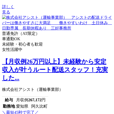
詳しく
見る
普通免許（AT限定）
車通勤OK
未経験・初心者も歓迎
女性活躍中
【月収例26万円以上】未経験から安定
収入が叶うルート配送スタッフ！充実
した...
株式会社アシスト（運輸事業部）
給与
月収例
267,172
円
勤務地
愛知県 阿久比町
＼最短45秒で完了／