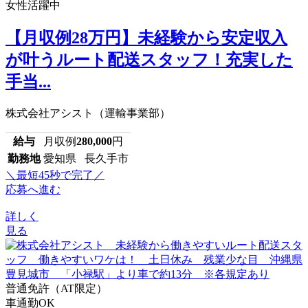
女性活躍中
【月収例28万円】未経験から安定収入
が叶うルート配送スタッフ！充実した
手当...
株式会社アシスト（運輸事業部）
給与
月収例
280,000
円
勤務地
愛知県 長久手市
＼最短45秒で完了／
応募へ進む
詳しく
見る
普通免許（AT限定）
車通勤OK