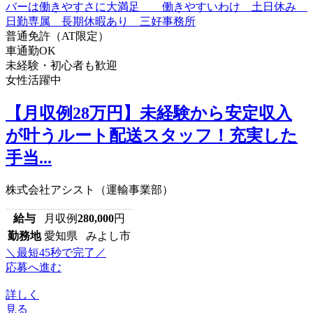
普通免許（AT限定）
車通勤OK
未経験・初心者も歓迎
女性活躍中
【月収例28万円】未経験から安定収入
が叶うルート配送スタッフ！充実した
手当...
株式会社アシスト（運輸事業部）
給与
月収例
280,000
円
勤務地
愛知県 みよし市
＼最短45秒で完了／
応募へ進む
詳しく
見る