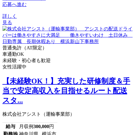
応募へ進む
詳しく
見る
普通免許（AT限定）
車通勤OK
未経験・初心者も歓迎
女性活躍中
【未経験OK！】充実した研修制度＆手
当で安定高収入を目指せるルート配送
スタ...
株式会社アシスト（運輸事業部）
給与
月収例
300,000
円
勤務地
神奈川県 横浜市