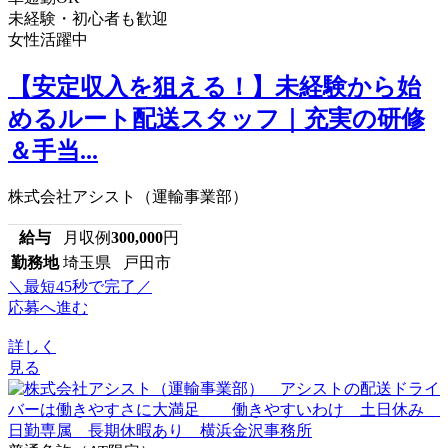
未経験・初心者も歓迎
女性活躍中
【安定収入を狙える！】未経験から始
めるルート配送スタッフ｜充実の研修
＆手当...
株式会社アシスト（運輸事業部）
給与
月収例
300,000
円
勤務地
埼玉県 戸田市
＼最短45秒で完了／
応募へ進む
詳しく
見る