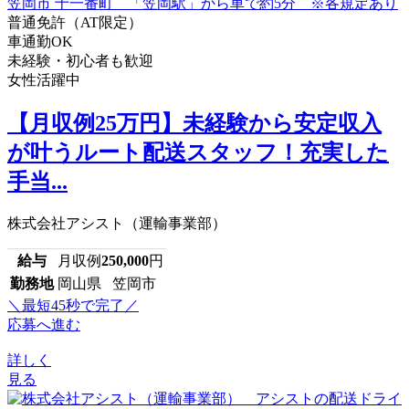
普通免許（AT限定）
車通勤OK
未経験・初心者も歓迎
女性活躍中
【月収例25万円】未経験から安定収入
が叶うルート配送スタッフ！充実した
手当...
株式会社アシスト（運輸事業部）
給与
月収例
250,000
円
勤務地
岡山県 笠岡市
＼最短45秒で完了／
応募へ進む
詳しく
見る