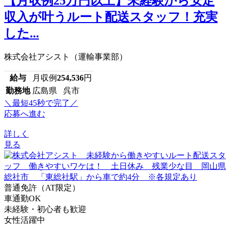
【月収例25万円以上】未経験から安定
収入が叶うルート配送スタッフ！充実
した...
株式会社アシスト（運輸事業部）
給与
月収例
254,536
円
勤務地
広島県 呉市
＼最短45秒で完了／
応募へ進む
詳しく
見る
普通免許（AT限定）
車通勤OK
未経験・初心者も歓迎
女性活躍中