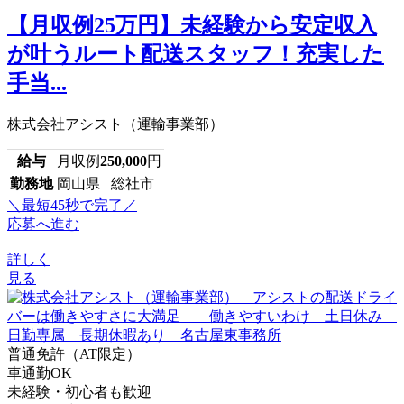
【月収例25万円】未経験から安定収入
が叶うルート配送スタッフ！充実した
手当...
株式会社アシスト（運輸事業部）
給与
月収例
250,000
円
勤務地
岡山県 総社市
＼最短45秒で完了／
応募へ進む
詳しく
見る
普通免許（AT限定）
車通勤OK
未経験・初心者も歓迎