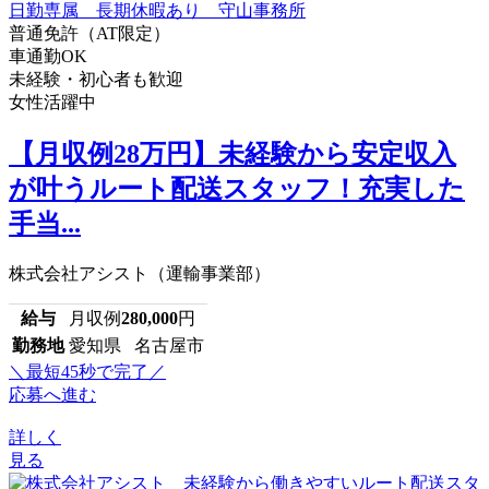
普通免許（AT限定）
車通勤OK
未経験・初心者も歓迎
女性活躍中
【月収例28万円】未経験から安定収入
が叶うルート配送スタッフ！充実した
手当...
株式会社アシスト（運輸事業部）
給与
月収例
280,000
円
勤務地
愛知県 名古屋市
＼最短45秒で完了／
応募へ進む
詳しく
見る