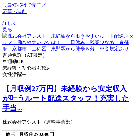
＼最短45秒で完了／
応募へ進む
詳しく
見る
普通免許（AT限定）
車通勤OK
未経験・初心者も歓迎
女性活躍中
【月収例27万円】未経験から安定収入
が叶うルート配送スタッフ！充実した
手当...
株式会社アシスト（運輸事業部）
給与
月収例
270,000
円