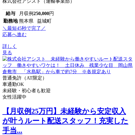
株式会社アシスト（運輸事業部）
給与
月収例
250,000
円
勤務地
熊本県 益城町
＼最短45秒で完了／
応募へ進む
詳しく
見る
普通免許（AT限定）
車通勤OK
未経験・初心者も歓迎
女性活躍中
【月収例25万円】未経験から安定収入
が叶うルート配送スタッフ！充実した
手当...