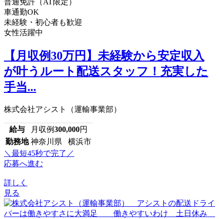
普通免許（AT限定）
車通勤OK
未経験・初心者も歓迎
女性活躍中
【月収例30万円】未経験から安定収入
が叶うルート配送スタッフ！充実した
手当...
株式会社アシスト（運輸事業部）
給与
月収例
300,000
円
勤務地
神奈川県 横浜市
＼最短45秒で完了／
応募へ進む
詳しく
見る