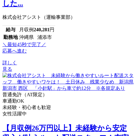
した...
株式会社アシスト（運輸事業部）
給与
月収例
240,281
円
勤務地
沖縄県 浦添市
＼最短45秒で完了／
応募へ進む
詳しく
見る
普通免許（AT限定）
車通勤OK
未経験・初心者も歓迎
女性活躍中
【月収例26万円以上】未経験から安定