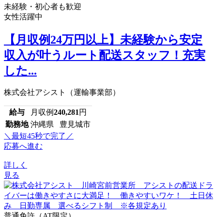
未経験・初心者も歓迎
女性活躍中
【月収例24万円以上】未経験から安定
収入が叶うルート配送スタッフ！充実
した...
株式会社アシスト（運輸事業部）
給与
月収例
240,281
円
勤務地
沖縄県 豊見城市
＼最短45秒で完了／
応募へ進む
詳しく
見る
普通免許（AT限定）