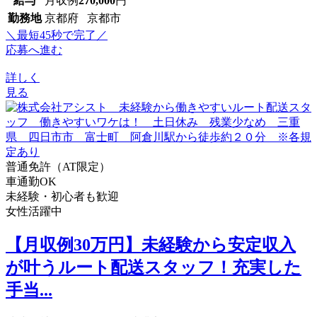
給与
月収例
270,000
円
勤務地
京都府 京都市
＼最短45秒で完了／
応募へ進む
詳しく
見る
普通免許（AT限定）
車通勤OK
未経験・初心者も歓迎
女性活躍中
【月収例30万円】未経験から安定収入
が叶うルート配送スタッフ！充実した
手当...