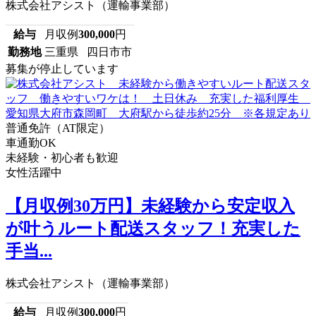
株式会社アシスト（運輸事業部）
給与
月収例
300,000
円
勤務地
三重県 四日市市
募集が停止しています
普通免許（AT限定）
車通勤OK
未経験・初心者も歓迎
女性活躍中
【月収例30万円】未経験から安定収入
が叶うルート配送スタッフ！充実した
手当...
株式会社アシスト（運輸事業部）
給与
月収例
300,000
円