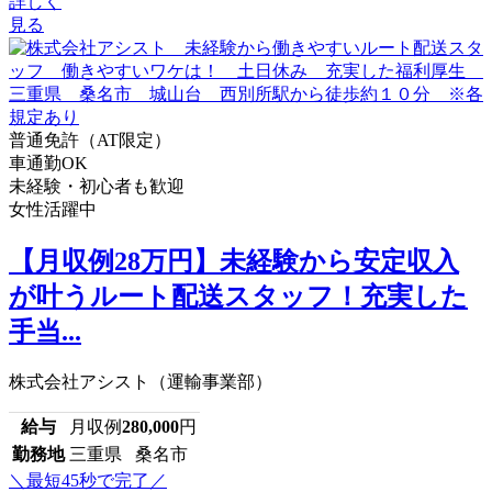
詳しく
見る
普通免許（AT限定）
車通勤OK
未経験・初心者も歓迎
女性活躍中
【月収例28万円】未経験から安定収入
が叶うルート配送スタッフ！充実した
手当...
株式会社アシスト（運輸事業部）
給与
月収例
280,000
円
勤務地
三重県 桑名市
＼最短45秒で完了／