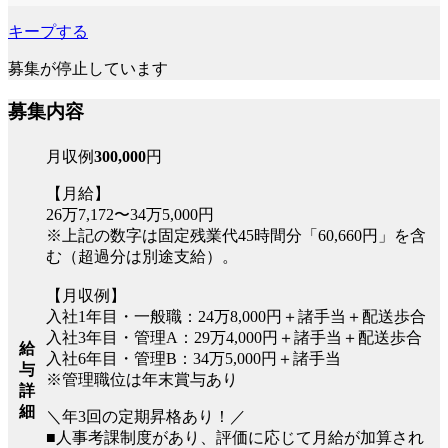
キープする
募集が停止しています
募集内容
月収例
300,000
円
【月給】
26万7,172〜34万5,000円
※上記の数字は固定残業代45時間分「60,660円」を含
む（超過分は別途支給）。
【月収例】
入社1年目・一般職：24万8,000円＋諸手当＋配送歩合
入社3年目・管理A：29万4,000円＋諸手当＋配送歩合
給
入社6年目・管理B：34万5,000円＋諸手当
与
※管理職位は年末賞与あり
詳
細
＼年3回の定期昇格あり！／
■人事考課制度があり、評価に応じて月給が加算され