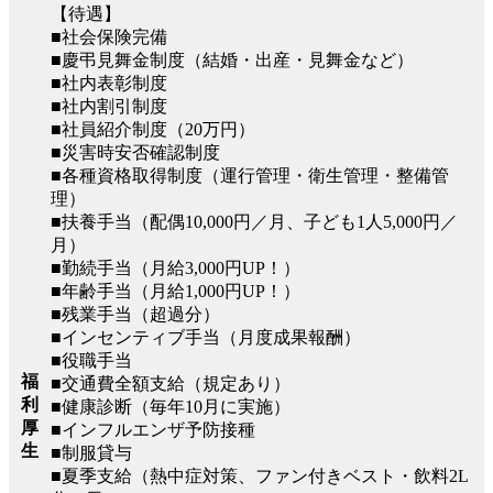
【待遇】
■社会保険完備
■慶弔見舞金制度（結婚・出産・見舞金など）
■社内表彰制度
■社内割引制度
■社員紹介制度（20万円）
■災害時安否確認制度
■各種資格取得制度（運行管理・衛生管理・整備管
理）
■扶養手当（配偶10,000円／月、子ども1人5,000円／
月）
■勤続手当（月給3,000円UP！）
■年齢手当（月給1,000円UP！）
■残業手当（超過分）
■インセンティブ手当（月度成果報酬）
■役職手当
福
■交通費全額支給（規定あり）
利
■健康診断（毎年10月に実施）
厚
■インフルエンザ予防接種
生
■制服貸与
■夏季支給（熱中症対策、ファン付きベスト・飲料2L