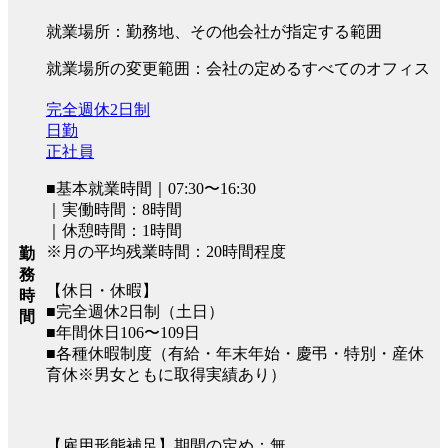
就業場所：勤務地、その他会社が指定する範囲
就業場所の変更範囲：会社の定めるすべてのオフィス
完全週休2日制
日勤
正社員
■基本就業時間｜07:30〜16:30
｜実働時間：8時間
｜休憩時間：1時間
※月の平均残業時間：20時間程度
勤
務
【休日・休暇】
時
■完全週休2日制（土日）
間
■年間休日106〜109日
■各種休暇制度（有給・年末年始・慶弔・特別・産休
育休※男女ともに取得実績あり）
【雇用形態補足】期間の定め：無