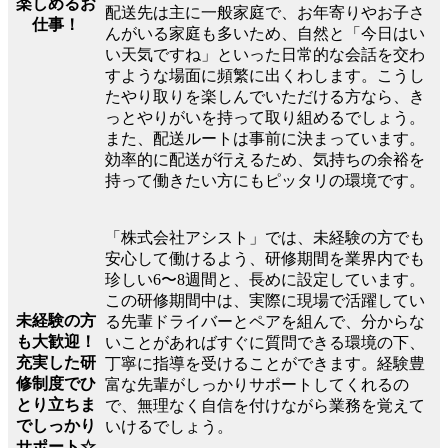
楽しめるお
配送先は主に一般家庭で、お年寄りやお子さ
仕事！
んがいる家庭も多いため、自然と「今日はい
い天気ですね」といった日常的な会話を交わ
すような場面に頻繁に出くわします。こうし
たやり取りを楽しんでいただける方なら、き
っとやりがいを持って取り組めるでしょう。
また、配送ルートは事前に決まっています。
効率的に配送が行えるため、気持ちの余裕を
持って働きたい方にもピッタリの環境です。
「株式会社アシスト」では、未経験の方でも
安心して働けるよう、研修期間を業界内でも
珍しい6〜8週間と、長めに設定しています。
この研修期間中は、実際に現場で活躍してい
未経験の方
る先輩ドライバーとペアを組んで、分からな
も大歓迎！
いことがあればすぐに質問できる環境の下、
充実した研
丁寧に指導を受けることができます。経験豊
修制度でひ
富な先輩がしっかりサポートしてくれるの
とり立ちま
で、無理なく自信を付けながら業務を覚えて
でしっかり
いけるでしょう。
サポート☆