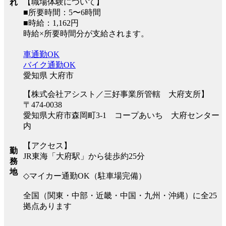
【職場体験について】
れ
■所要時間：5〜6時間
■時給：1,162円
時給×所要時間分が支給されます。
車通勤OK
バイク通勤OK
愛知県 大府市
【株式会社アシスト／三好事業所管轄 大府支所】
〒474-0038
愛知県大府市森岡町3-1 コープあいち 大府センター
内
【アクセス】
勤
JR東海「大府駅」から徒歩約25分
務
地
◇マイカー通勤OK（駐車場完備）
全国（関東・中部・近畿・中国・九州・沖縄）に全25
拠点あります