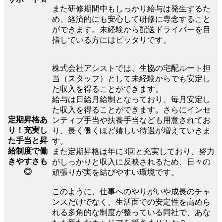
また研修期間中もしっかり給与は発生するた
め、経済的にも安心して研修に専念すること
ができます。未経験から配送ドライバーを目
指している方にはピッタリです。
株式会社アシストでは、生協の宅配ルート担
当（スタッフ）として未経験からでも安定し
た収入を得ることができます。
給与は日給月給制となっており、毎月安定し
た収入を得ることができます。さらにインセ
定期昇格あ
ンティブ手当や扶養手当なども用意されてお
り！充実し
り、長く働くほど嬉しい待遇が増えていきま
た手当と昇
す。
給制度で働
また定期昇格は年に3回と充実しており、努力
きやすさも
がしっかりと収入に反映されるため、日々の
◎
頑張りが実を結びやすい環境です。
このように、仕事へのやりがいや成長のチャ
ンスだけでなく、生活面での安定性を高めら
れる多角的な制度が整っている同社で、あな