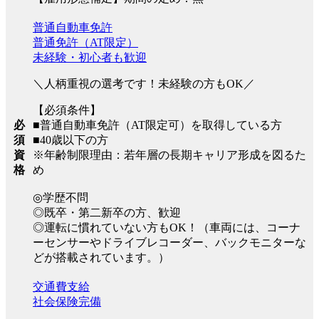
普通自動車免許
普通免許（AT限定）
未経験・初心者も歓迎
＼人柄重視の選考です！未経験の方もOK／
【必須条件】
■普通自動車免許（AT限定可）を取得している方
必
■40歳以下の方
須
※年齢制限理由：若年層の長期キャリア形成を図るた
資
め
格
◎学歴不問
◎既卒・第二新卒の方、歓迎
◎運転に慣れていない方もOK！（車両には、コーナ
ーセンサーやドライブレコーダー、バックモニターな
どが搭載されています。）
交通費支給
社会保険完備