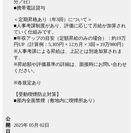
分／日）
■携帯電話貸与
＜定期昇格あり（年3回）について＞
■人事考課制度があり、評価に応じて月給が加算され
ていく仕組みです。
■年収アップの目安（定額昇給のみの場合）：約19万
円UP（計算例：5,305円 × 12カ月 × 3回＝19万980円）
※人事考課による昇給は、上記とは別途加算されま
す。
※昇給額や評価基準の詳細は、面接時にお問い合わせ
ください。
※各規定あり
【受動喫煙防止対策】
■屋内全面禁煙（敷地内に喫煙所あり）
公
2025年 05月 02日
開
日