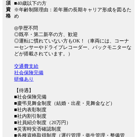
須
■40歳以下の方
資
※年齢制限理由：若年層の長期キャリア形成を図るた
格
め
◎学歴不問
◎既卒・第二新卒の方、歓迎
◎運転に慣れていない方もOK！（車両には、コーナ
ーセンサーやドライブレコーダー、バックモニターな
どが搭載されています。）
交通費支給
社会保険完備
研修あり
【待遇】
■社会保険完備
■慶弔見舞金制度（結婚・出産・見舞金など）
■社内表彰制度
■社内割引制度
■社員紹介制度（20万円）
■災害時安否確認制度
■各種資格取得制度（運行管理・衛生管理・整備管