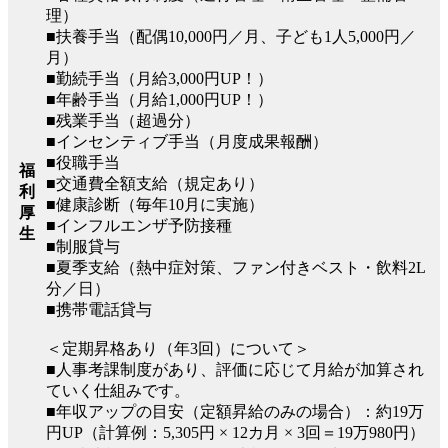
理）
■扶養手当（配偶10,000円／月、子ども1人5,000円／
月）
■勤続手当（月給3,000円UP！）
■年齢手当（月給1,000円UP！）
■残業手当（超過分）
■インセンティブ手当（月度成果報酬）
■役職手当
福
■交通費全額支給（規定あり）
利
■健康診断（毎年10月に実施）
厚
■インフルエンザ予防接種
生
■制服貸与
■夏季支給（熱中症対策、ファン付きベスト・飲料2L
分／日）
■携帯電話貸与
＜定期昇格あり（年3回）について＞
■人事考課制度があり、評価に応じて月給が加算され
ていく仕組みです。
■年収アップの目安（定額昇給のみの場合）：約19万
円UP（計算例：5,305円 × 12カ月 × 3回＝19万980円）