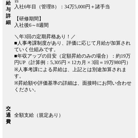
合
給
入社6年目（管理B）：34万5,000円＋諸手当
与
詳
【研修期間】
細
入社後6～8週間
＼年3回の定期昇格あり！／
■人事考課制度があり、評価に応じて月給が加算され
ていく仕組みです。
■年収アップの目安（定額昇給のみの場合）：約19万
円UP（計算例：5,305円 × 12カ月 × 3回＝19万980円）
※人事考課による昇給は、上記とは別途加算されま
す。
※昇給額や評価基準の詳細は、面接時にお問い合わせ
ください。
交
全額支給（規定あり）
通
費