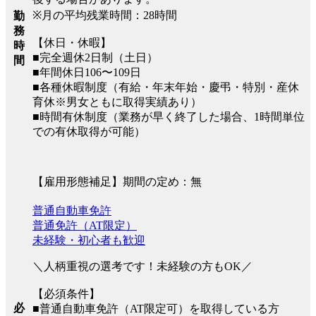
※月の平均残業時間：28時間
勤
務
【休日・休暇】
時
■完全週休2日制（土日）
間
■年間休日106〜109日
■各種休暇制度（有給・年末年始・慶弔・特別・産休
育休※男女ともに取得実績あり）
■時間有休制度（業務が早く終了した場合、1時間単位
での有休取得が可能）
【雇用形態補足】期間の定め：無
普通自動車免許
普通免許（AT限定）
未経験・初心者も歓迎
＼人柄重視の選考です！未経験の方もOK／
【必須条件】
必
■普通自動車免許（AT限定可）を取得している方