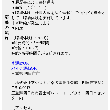
▼履歴書による書類選考
▼面接（予定：1回）
▼職場体験｜仕事内容を深く理解していただく機会と
応
して、職場体験を実施しています。
募
｜※時給が発生します。
の
▼内定
流
【職場体験について】
れ
■所要時間：5〜6時間
■時給：1,162円
時給×所要時間分が支給されます。
車通勤OK
バイク通勤OK
三重県 四日市市
【株式会社アシスト／桑名事業所管轄 四日市支所】
〒510-0013
三重県四日市市富士町1-15 コープみえ 四日市セン
ター内
【アクセス】