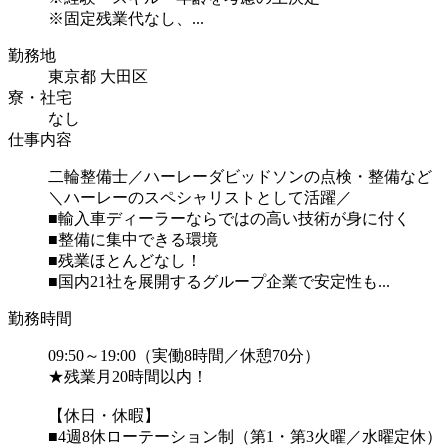
※固定残業代なし、...
勤務地
東京都 大田区
寮・社宅
なし
仕事内容
二輪整備士／ハーレーダビッドソンの点検・整備など
＼ハーレーのスペシャリストとして活躍／
■輸入車ディーラーならではの高い技術が身に付く
■整備に集中できる環境
■残業ほとんどなし！
■国内21社を展開するグループ企業で安定性も...
勤務時間
09:50～19:00（実働8時間／休憩70分）
★残業月20時間以内！
【休日・休暇】
■4週8休ローテーション制（第1・第3火曜／水曜定休）