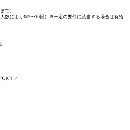
回まで）
人数により年5〜10回）※一定の要件に該当する場合は有給
無
でOK！／