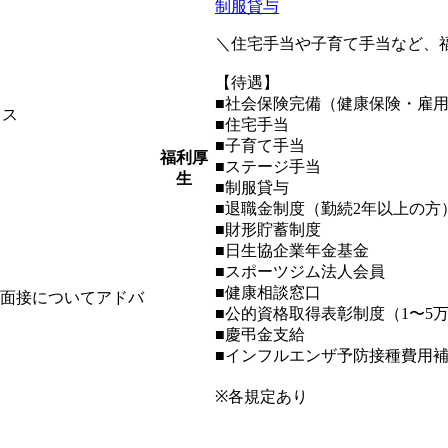
制服貸与
＼住宅手当や子育て手当など、
【待遇】
■社会保険完備（健康保険・雇
ィス
■住宅手当
■子育て手当
福利厚
■ステージ手当
生
■制服貸与
■退職金制度（勤続2年以上の方
■財形貯蓄制度
■日生協企業年金基金
■スポーツジム法人会員
■健康相談窓口
、面接についてアドバ
■公的資格取得表彰制度（1〜5
■慶弔金支給
■インフルエンザ予防接種費用
※各規定あり