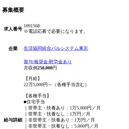
募集概要
1091568
求人番号
※電話応募で必要になります。
生活協同組合パルシステム東京
企業
賞与/報奨金/慰労金あり
月収例
250,000
円
【月給】
22万5,000円～（各種手当含む）
【各種手当】
■住宅手当
｜世帯主・扶養あり：1万5,000円／月
｜世帯主・扶養なし：1万円／月
給与詳細
｜非世帯主・扶養あり：1万円／月
｜非世帯主・扶養なし：5,000円／月