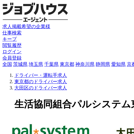
求人掲載希望の企業様
仕事検索
キープ
閲覧履歴
ログイン
会員登録
全国
茨城県
埼玉県
千葉県
東京都
神奈川県
静岡県
愛知県
京
ドライバー・運転手求人
東京都のドライバー求人
大田区のドライバー求人
生活協同組合パルシステム東京