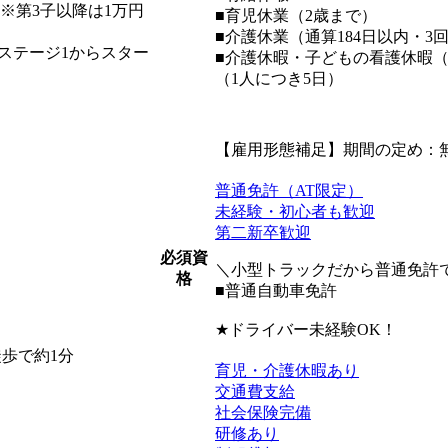
｜※第3子以降は1万円
■育児休業（2歳まで）
■介護休業（通算184日以内・3
ステージ1からスター
■介護休暇・子どもの看護休暇（
（1人につき5日）
【雇用形態補足】期間の定め：
普通免許（AT限定）
未経験・初心者も歓迎
第二新卒歓迎
必須資
＼小型トラックだから普通免許
格
■普通自動車免許
★ドライバー未経験OK！
歩で約1分
育児・介護休暇あり
交通費支給
社会保険完備
研修あり