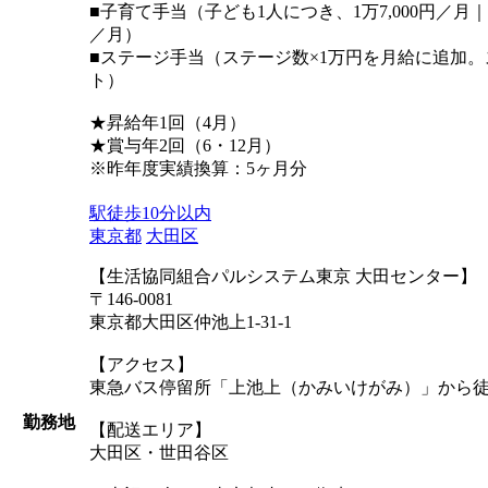
■子育て手当（子ども1人につき、1万7,000円／月
／月）
■ステージ手当（ステージ数×1万円を月給に追加。
ト）
★昇給年1回（4月）
★賞与年2回（6・12月）
※昨年度実績換算：5ヶ月分
駅徒歩10分以内
東京都
大田区
【生活協同組合パルシステム東京 大田センター】
〒146-0081
東京都大田区仲池上1-31-1
【アクセス】
東急バス停留所「上池上（かみいけがみ）」から徒
勤務地
【配送エリア】
大田区・世田谷区