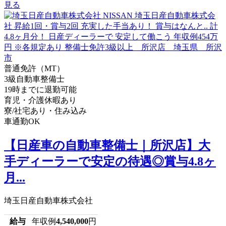
見る
普通免許（MT）
3級自動車整備士
19時までに退勤可能
育児・介護休暇あり
寮/社宅あり・住み込み
車通勤OK
【日産車の自動車整備士｜所沢店】大
手ディーラーで安定の待遇◎賞与4.8ヶ
月...
埼玉日産自動車株式会社
給与
年収例
4,540,000
円