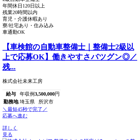
年間休日120日以上
残業20時間以内
育児・介護休暇あり
寮/社宅あり・住み込み
車通勤OK
【車検館の自動車整備士｜整備士2級以
上で応募OK】働きやすさバツグン◎／
残...
株式会社未来工房
給与
年収例
3,500,000
円
勤務地
埼玉県 所沢市
＼最短45秒で完了／
応募へ進む
詳しく
見る