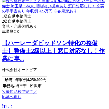
1級自動車整備士
2級自動車整備士
育児・介護休暇あり
車通勤OK
【ハーレーダビッドソン特化の整備
士】整備士2級以上｜窓口対応なし！作
業に専...
株式会社オートピア
給与
年収例
4,250,000
円
勤務地
埼玉県 所沢市
＼最短45秒で完了／
応募へ進む
詳しく