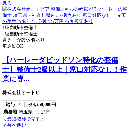
見る
1級自動車整備士
2級自動車整備士
育児・介護休暇あり
車通勤OK
【ハーレーダビッドソン特化の整備
士】整備士2級以上｜窓口対応なし！作
業に専...
株式会社オートピア
給与
年収例
4,250,000
円
勤務地
埼玉県 所沢市
＼最短45秒で完了／
応募へ進む