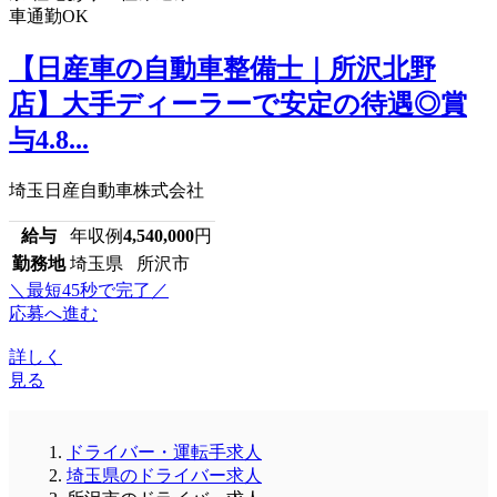
車通勤OK
【日産車の自動車整備士｜所沢北野
店】大手ディーラーで安定の待遇◎賞
与4.8...
埼玉日産自動車株式会社
給与
年収例
4,540,000
円
勤務地
埼玉県 所沢市
＼最短45秒で完了／
応募へ進む
詳しく
見る
ドライバー・運転手求人
埼玉県のドライバー求人