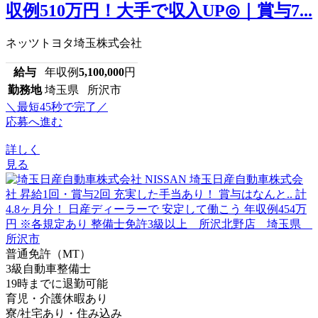
収例510万円！大手で収入UP◎｜賞与7...
ネッツトヨタ埼玉株式会社
給与
年収例
5,100,000
円
勤務地
埼玉県 所沢市
＼最短45秒で完了／
応募へ進む
詳しく
見る
普通免許（MT）
3級自動車整備士
19時までに退勤可能
育児・介護休暇あり
寮/社宅あり・住み込み