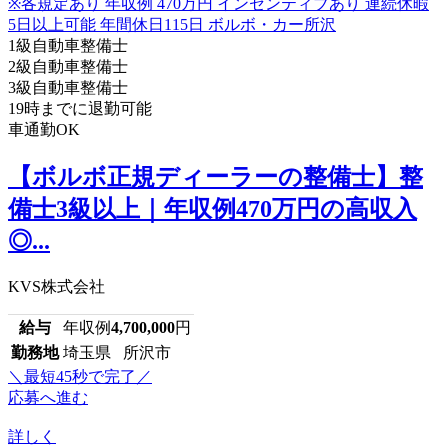
1級自動車整備士
2級自動車整備士
3級自動車整備士
19時までに退勤可能
車通勤OK
【ボルボ正規ディーラーの整備士】整
備士3級以上｜年収例470万円の高収入
◎...
KVS株式会社
給与
年収例
4,700,000
円
勤務地
埼玉県 所沢市
＼最短45秒で完了／
応募へ進む
詳しく