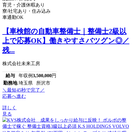
育児・介護休暇あり
寮/社宅あり・住み込み
車通勤OK
【車検館の自動車整備士｜整備士2級以
上で応募OK】働きやすさバツグン◎／
残...
株式会社未来工房
給与
年収例
3,500,000
円
勤務地
埼玉県 所沢市
＼最短45秒で完了／
応募へ進む
詳しく
見る