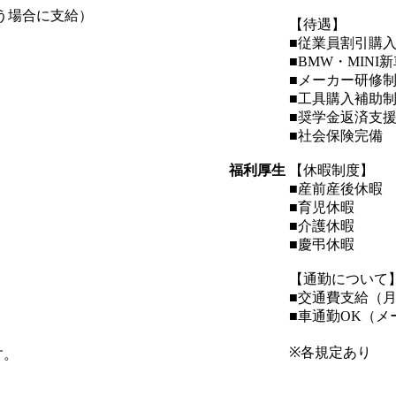
う場合に支給）
【待遇】
■従業員割引購
■BMW・MIN
■メーカー研修
■工具購入補助
■奨学金返済支
■社会保険完備
福利厚生
【休暇制度】
■産前産後休暇
■育児休暇
■介護休暇
■慶弔休暇
【通勤について
■交通費支給（月
■車通勤OK（メ
※各規定あり
す。