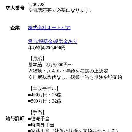
1209728
求人番号
※電話応募で必要になります。
株式会社オートピア
企業
賞与/報奨金/慰労金あり
年収例
4,250,000
円
【月給】
基本給 22万5,000円〜
※経験・スキル・年齢を考慮の上決定
※固定残業代なし、残業手当を別途全額支給
【年収モデル】
■400万円：25歳
■500万円：32歳
【手当】
給与詳細
■役職手当
■時間外手当
■家族手当（社保の扶養を支給要件とする）