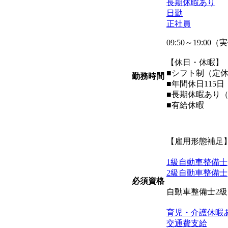
長期休暇あり
日勤
正社員
09:50～19:0
【休日・休暇】
■シフト制（定
勤務時間
■年間休日115
■長期休暇あり
■有給休暇
【雇用形態補足
1級自動車整備士
2級自動車整備士
必須資格
自動車整備士2
育児・介護休暇
交通費支給