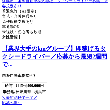
普通免許（AT限定）
育児・介護休暇あり
免許取得支援あり
車通勤OK
未経験・初心者も歓迎
女性活躍中
【業界大手のkmグループ】即稼げるタ
クシードライバー／応募から最短2週間
で...
国際自動車株式会社
給与
月収例
400,000
円
勤務地
神奈川県 横浜市
＼最短45秒で完了／
応募へ進む