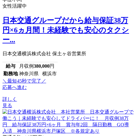
女性活躍中
日本交通グループだから給与保証38万
円×6ヵ月間！未経験でも安心のタクシ
ー...
日本交通横浜株式会社 保土ヶ谷営業所
給与
月収例
380,000
円
勤務地
神奈川県 横浜市
＼最短45秒で完了／
応募へ進む
詳しく
見る