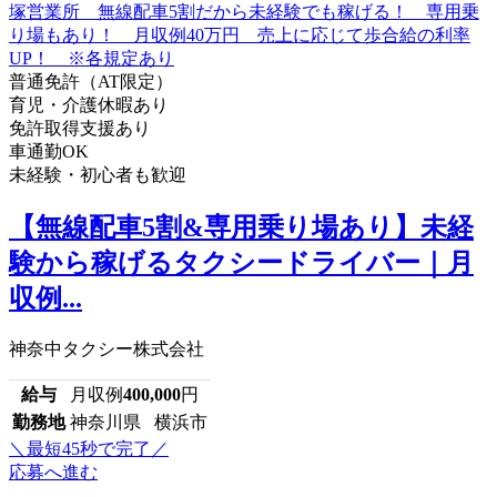
普通免許（AT限定）
育児・介護休暇あり
免許取得支援あり
車通勤OK
未経験・初心者も歓迎
【無線配車5割&専用乗り場あり】未経
験から稼げるタクシードライバー｜月
収例...
神奈中タクシー株式会社
給与
月収例
400,000
円
勤務地
神奈川県 横浜市
＼最短45秒で完了／
応募へ進む