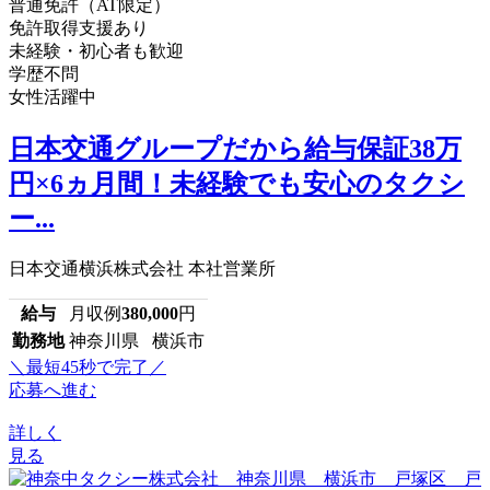
普通免許（AT限定）
免許取得支援あり
未経験・初心者も歓迎
学歴不問
女性活躍中
日本交通グループだから給与保証38万
円×6ヵ月間！未経験でも安心のタクシ
ー...
日本交通横浜株式会社 本社営業所
給与
月収例
380,000
円
勤務地
神奈川県 横浜市
＼最短45秒で完了／
応募へ進む
詳しく
見る