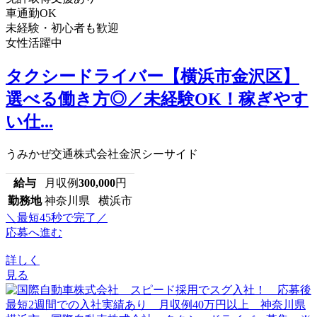
車通勤OK
未経験・初心者も歓迎
女性活躍中
タクシードライバー【横浜市金沢区】
選べる働き方◎／未経験OK！稼ぎやす
い仕...
うみかぜ交通株式会社金沢シーサイド
給与
月収例
300,000
円
勤務地
神奈川県 横浜市
＼最短45秒で完了／
応募へ進む
詳しく
見る