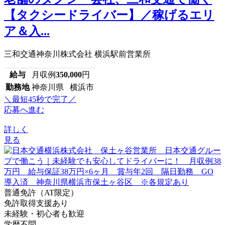
【タクシードライバー】／稼げるエリ
ア＆入...
三和交通神奈川株式会社 横浜駅前営業所
給与
月収例
350,000
円
勤務地
神奈川県 横浜市
＼最短45秒で完了／
応募へ進む
詳しく
見る
普通免許（AT限定）
免許取得支援あり
未経験・初心者も歓迎
学歴不問