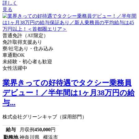
詳しく
見る
普通免許（AT限定）
免許取得支援あり
寮/社宅あり・住み込み
車通勤OK
未経験・初心者も歓迎
女性活躍中
業界きっての好待遇でタクシー乗務員
デビュー！／半年間は1ヶ月38万円の給
与...
株式会社グリーンキャブ（採用部門）
給与
月収例
450,000
円
勤務地
神奈川県 横浜市