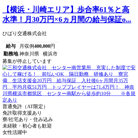
【横浜・川崎エリア】歩合率61％と高
水準！月30万円×6ヵ月間の給与保証o...
ひばり交通株式会社
給与
月収例
400,000
円
勤務地
神奈川県 横浜市
募集が停止しています
普通免許（AT限定）
免許取得支援あり
寮/社宅あり・住み込み
未経験・初心者も歓迎
女性活躍中