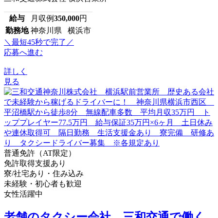
給与
月収例
350,000
円
勤務地
神奈川県 横浜市
＼最短45秒で完了／
応募へ進む
詳しく
見る
普通免許（AT限定）
免許取得支援あり
寮/社宅あり・住み込み
未経験・初心者も歓迎
女性活躍中
老舗のタクシー会社、三和交通で働く