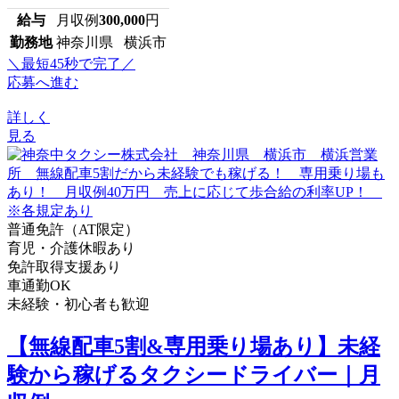
給与
月収例
300,000
円
勤務地
神奈川県 横浜市
＼最短45秒で完了／
応募へ進む
詳しく
見る
普通免許（AT限定）
育児・介護休暇あり
免許取得支援あり
車通勤OK
未経験・初心者も歓迎
【無線配車5割&専用乗り場あり】未経
験から稼げるタクシードライバー｜月