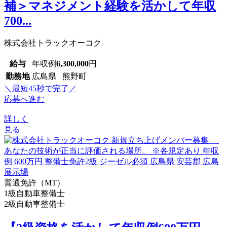
補＞マネジメント経験を活かして年収
700...
株式会社トラックオーコク
給与
年収例
6,300,000
円
勤務地
広島県 熊野町
＼最短45秒で完了／
応募へ進む
詳しく
見る
普通免許（MT）
1級自動車整備士
2級自動車整備士