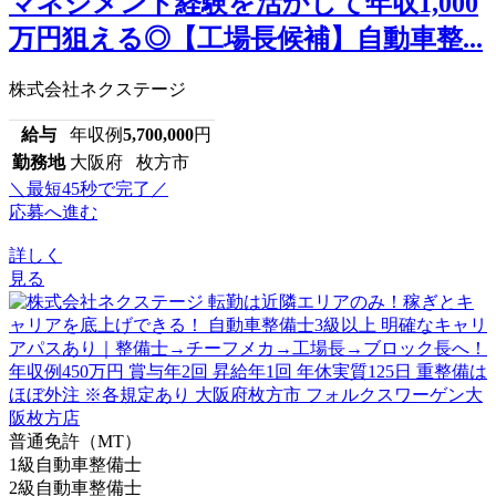
マネジメント経験を活かして年収1,000
万円狙える◎【工場長候補】自動車整...
株式会社ネクステージ
給与
年収例
5,700,000
円
勤務地
大阪府 枚方市
＼最短45秒で完了／
応募へ進む
詳しく
見る
普通免許（MT）
1級自動車整備士
2級自動車整備士