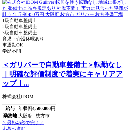
1級自動車整備士
2級自動車整備士
3級自動車整備士
育児・介護休暇あり
車通勤OK
学歴不問
＜ガリバーで自動車整備士＞転勤なし
｜明確な評価制度で着実にキャリアア
ップ｜...
株式会社IDOM
給与
年収例
4,500,000
円
勤務地
大阪府 枚方市
＼最短45秒で完了／
応募へ進む