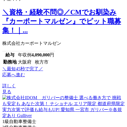
＼資格・経験不問◎／CMでお馴染み
『カーポートマルゼン』でピット職募
集！｜...
株式会社カーポートマルゼン
給与
年収例
4,090,000
円
勤務地
大阪府 枚方市
＼最短45秒で完了／
応募へ進む
詳しく
見る
1級自動車整備士