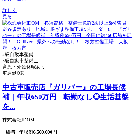
詳しく
見る
2級自動車整備士
3級自動車整備士
育児・介護休暇あり
車通勤OK
中古車販売店『ガリバー』の工場長候
補｜年収650万円｜転勤なし◎生活基盤
を...
株式会社IDOM
給与
年収例
6,500,000
円