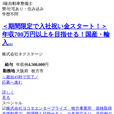
3級自動車整備士
寮/社宅あり・住み込み
学歴不問
＜期間限定で入社祝い金スタート！＞
年収700万円以上を目指せる！国産・輸
入...
株式会社ネクステージ
給与
年収例
4,500,000
円
勤務地
大阪府 枚方市
＼最短45秒で完了／
応募へ進む
詳しく
見る
スペシャル