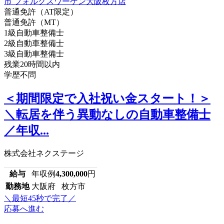
普通免許（AT限定）
普通免許（MT）
1級自動車整備士
2級自動車整備士
3級自動車整備士
残業20時間以内
学歴不問
＜期間限定で入社祝い金スタート！＞
＼転居を伴う異動なしの自動車整備士
／年収...
株式会社ネクステージ
給与
年収例
4,300,000
円
勤務地
大阪府 枚方市
＼最短45秒で完了／
応募へ進む