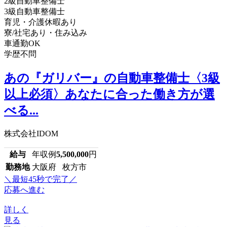
2級自動車整備士
3級自動車整備士
育児・介護休暇あり
寮/社宅あり・住み込み
車通勤OK
学歴不問
あの『ガリバー』の自動車整備士〈3級
以上必須〉あなたに合った働き方が選
べる...
株式会社IDOM
給与
年収例
5,500,000
円
勤務地
大阪府 枚方市
＼最短45秒で完了／
応募へ進む
詳しく
見る