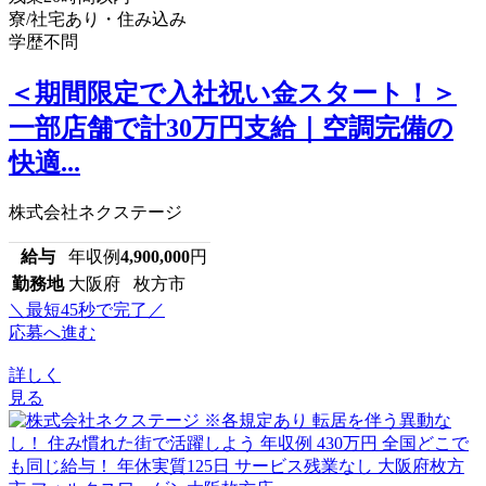
寮/社宅あり・住み込み
学歴不問
＜期間限定で入社祝い金スタート！＞
一部店舗で計30万円支給｜空調完備の
快適...
株式会社ネクステージ
給与
年収例
4,900,000
円
勤務地
大阪府 枚方市
＼最短45秒で完了／
応募へ進む
詳しく
見る