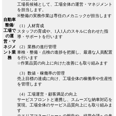
工場長候補として、工場全体の運営・マネジメント
を担当します。
※整備の実務作業は専任のメカニックが担当します
自動車
整備/
（1）人材育成
工場で
スタッフの育成や、1人1人のスキルに合わせた指
の運
導・サポートを行います
営・マ
（2）業務の進行管理
ネジメ
車検・整備・点検の進捗を把握し、最適な人員配置
ント業
を行います
務
☆作業品質の向上に向けた改善にも取り組みます
（3）数値・稼働率の管理
売上目標の達成に向け、工場全体の稼働率や生産性
を管理します
（4）工場運営・顧客満足の向上
サービスフロントと連携し、スムーズな納車対応を
実現。工場全体のサービス品質向上にも取り組みま
す
※エリアマネージャーへの報告や、経営会議への参