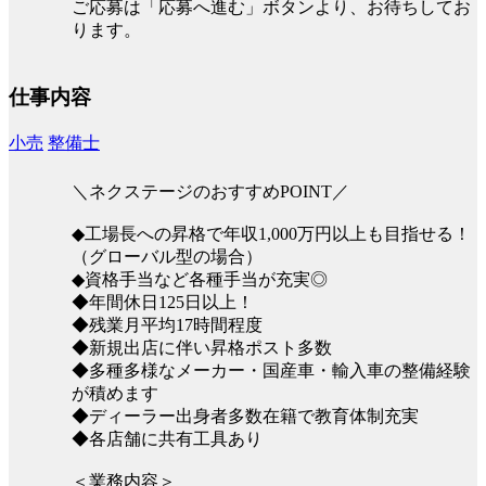
ご応募は「応募へ進む」ボタンより、お待ちしてお
ります。
仕事内容
小売
整備士
＼ネクステージのおすすめPOINT／
◆工場長への昇格で年収1,000万円以上も目指せる！
（グローバル型の場合）
◆資格手当など各種手当が充実◎
◆年間休日125日以上！
◆残業月平均17時間程度
◆新規出店に伴い昇格ポスト多数
◆多種多様なメーカー・国産車・輸入車の整備経験
が積めます
◆ディーラー出身者多数在籍で教育体制充実
◆各店舗に共有工具あり
＜業務内容＞