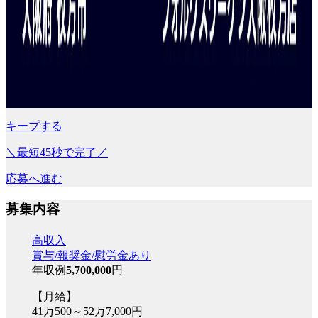
キープする
＼最短45秒で完了／
応募へ進む
募集内容
高収入
賞与/報奨金/慰労金あり
年収例
5,700,000
円
【月給】
41万500～52万7,000円