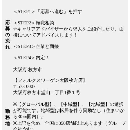
＜STEP1＞「応募へ進む」を押す
応
＜STEP2＞転職相談
募
☆キャリアアドバイザーから求人をご紹介したり、面
の
接についてアドバイスします！
流
＜STEP3＞企業と面接
れ
＜STEP4＞内定！
大阪府 枚方市
【フォルクスワーゲン大阪枚方店】
〒573-0007
大阪府枚方市堂山二丁目1番１号
※【グローバル型】、【中域型】、【地域型】の選択
が可能です。地域型は転居を伴う異動なし（住まいか
勤
ら30㎞圏内）。
務
※上記を含め、全国に350店舗以上あります（グループ
地
会社含む）。