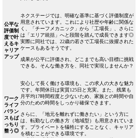
ネクステージでは、明確な基準に基づく評価制度が
用意されています。これにより社歴や年齢に関係な
公平な
く、「チーフメカニック」から「工場長」、さらに
評価制
は「エリア統括」へと段階を踏んで成長できます◎
度で叶
実際に同社では、22歳の若さで工場長に抜擢された
えるキ
ケースもあるそうです。
ャリア
アップ
成果が公平に評価され、どこまでも高い目標に挑戦
できる。そんな働き方を、同社で実現しませんか？
安心して長く働ける環境も、この求人の大きな魅力
です。年間休日は実質125日と充実。また、残業も
月平均17時間程度と少ないため、家族との時間や自
ワーク
分のための時間をしっかり確保できます。
ライフ
バラン
さらに、「地元を離れずに働きたい」という方に
スもば
は、転勤なしの働き方（地域型）も用意されていま
っちり
す。プライベートを犠牲にすることなく、キャリア
整う◎
を積むことができる環境です。