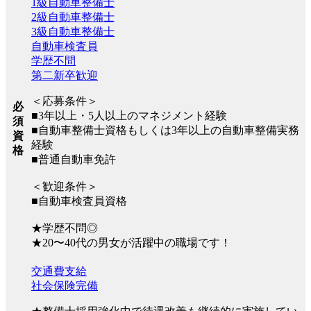
1級自動車整備士
2級自動車整備士
3級自動車整備士
自動車検査員
学歴不問
第二新卒歓迎
＜応募条件＞
必
■3年以上・5人以上のマネジメント経験
須
■自動車整備士資格もしくは3年以上の自動車整備実務
資
経験
格
■普通自動車免許
＜歓迎条件＞
■自動車検査員資格
★学歴不問◎
★20〜40代の男女が活躍中の職場です！
交通費支給
社会保険完備