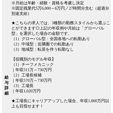
※月給は年齢・経験・資格を考慮し決定
※固定残業代5万6,000～6万円／27時間分含む（超過分
別途支給）
★こちらの求人では、3種類の勤務スタイルから選ぶこ
とができます◎上記の年収例や月給は「グローバル
型」を選択した場合の金額です。
（1）グローバル型：全国各地への転勤あり
（2）中域型：近隣圏での転勤あり
（3）地域型：転居を伴う転勤なし
【役職別のモデル年収】
（1）チーフメカニック
｜年収511万～730万円
（2）工場長候補
給
｜年収570万～730万円
与
（3）工場長
詳
｜年収1,020万円
細
★工場長にキャリアアップした場合、年収1,000万円以
上も目指せます！