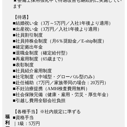
★整備士採用強化中で待遇改善も継続的に実施してい
ます
【待遇】
■結婚祝い金（3万～5万円／入社1年後より適用）
■出産祝い金（3万円／入社1年後より適用）
■社員割引制度
■社員持株会制度（月6％奨励金／E-ship制度）
■確定拠出年金
■退職金制度（確定給付型）
■再雇用制度（65歳まで）
■表彰制度
■社員紹介雇用制度
■社宅制度（中域型・グローバル型のみ）
■赴任補助（7万円／家族帯同の場合：20万円）
■不妊治療提携（AMH検査費用無料）
■社会保険完備（健康・雇用・労災・厚生年金）
■引越し費用全額会社負担
【各種手当】※社内規定に準ずる
福
■資格手当
利
｜1級：5万円