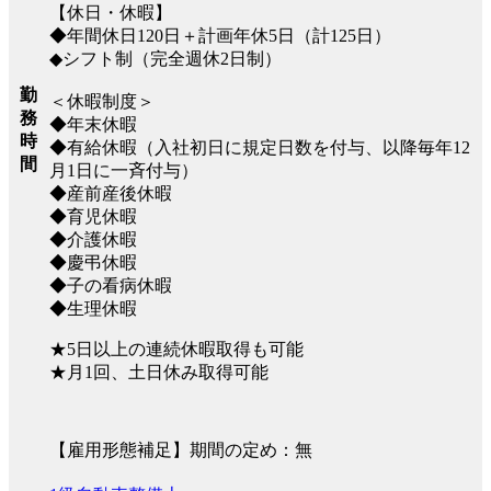
【休日・休暇】
◆年間休日120日＋計画年休5日（計125日）
◆シフト制（完全週休2日制）
勤
＜休暇制度＞
務
◆年末休暇
時
◆有給休暇（入社初日に規定日数を付与、以降毎年12
間
月1日に一斉付与）
◆産前産後休暇
◆育児休暇
◆介護休暇
◆慶弔休暇
◆子の看病休暇
◆生理休暇
★5日以上の連続休暇取得も可能
★月1回、土日休み取得可能
【雇用形態補足】期間の定め：無