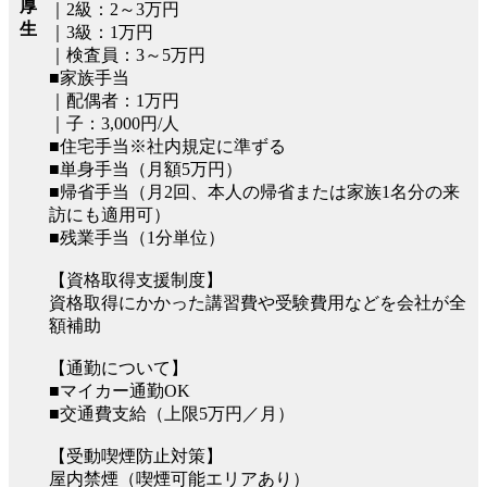
厚
｜2級：2～3万円
生
｜3級：1万円
｜検査員：3～5万円
■家族手当
｜配偶者：1万円
｜子：3,000円/人
■住宅手当※社内規定に準ずる
■単身手当（月額5万円）
■帰省手当（月2回、本人の帰省または家族1名分の来
訪にも適用可）
■残業手当（1分単位）
【資格取得支援制度】
資格取得にかかった講習費や受験費用などを会社が全
額補助
【通勤について】
■マイカー通勤OK
■交通費支給（上限5万円／月）
【受動喫煙防止対策】
屋内禁煙（喫煙可能エリアあり）