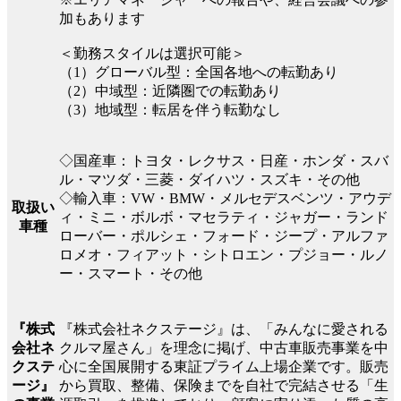
加もあります
＜勤務スタイルは選択可能＞
（1）グローバル型：全国各地への転勤あり
（2）中域型：近隣圏での転勤あり
（3）地域型：転居を伴う転勤なし
◇国産車：トヨタ・レクサス・日産・ホンダ・スバ
ル・マツダ・三菱・ダイハツ・スズキ・その他
◇輸入車：VW・BMW・メルセデスベンツ・アウデ
取扱い
ィ・ミニ・ボルボ・マセラティ・ジャガー・ランド
車種
ローバー・ポルシェ・フォード・ジープ・アルファ
ロメオ・フィアット・シトロエン・プジョー・ルノ
ー・スマート・その他
『株式会社ネクステージ』は、「みんなに愛される
『株式
クルマ屋さん」を理念に掲げ、中古車販売事業を中
会社ネ
心に全国展開する東証プライム上場企業です。販売
クステ
から買取、整備、保険までを自社で完結させる「生
ージ』