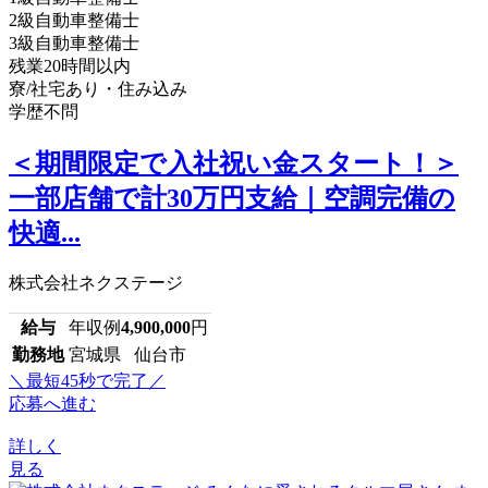
2級自動車整備士
3級自動車整備士
残業20時間以内
寮/社宅あり・住み込み
学歴不問
＜期間限定で入社祝い金スタート！＞
一部店舗で計30万円支給｜空調完備の
快適...
株式会社ネクステージ
給与
年収例
4,900,000
円
勤務地
宮城県 仙台市
＼最短45秒で完了／
応募へ進む
詳しく
見る