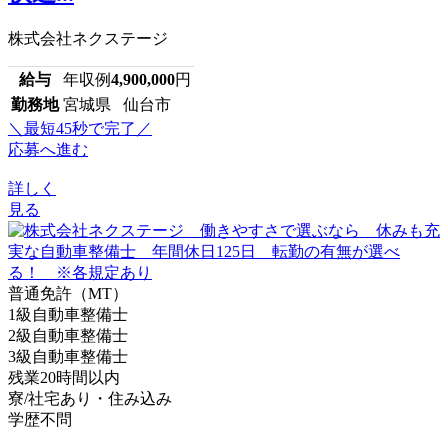
株式会社ネクステージ
給与
年収例
4,900,000
円
勤務地
宮城県 仙台市
＼最短45秒で完了／
応募へ進む
詳しく
見る
普通免許（MT）
1級自動車整備士
2級自動車整備士
3級自動車整備士
残業20時間以内
寮/社宅あり・住み込み
学歴不問