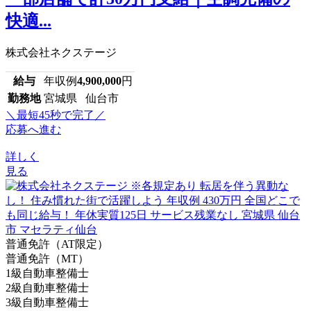
快適...
株式会社ネクステージ
給与
年収例
4,900,000
円
勤務地
宮城県 仙台市
＼最短45秒で完了／
応募へ進む
詳しく
見る
普通免許（AT限定）
普通免許（MT）
1級自動車整備士
2級自動車整備士
3級自動車整備士