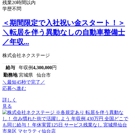
残業20時間以内
学歴不問
＜期間限定で入社祝い金スタート！＞
＼転居を伴う異動なしの自動車整備士
／年収...
株式会社ネクステージ
給与
年収例
4,300,000
円
勤務地
宮城県 仙台市
＼最短45秒で完了／
応募へ進む
詳しく
見る