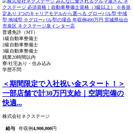
普通免許（MT）
1級自動車整備士
2級自動車整備士
3級自動車整備士
残業20時間以内
寮/社宅あり・住み込み
学歴不問
＜期間限定で入社祝い金スタート！＞
一部店舗で計30万円支給｜空調完備の
快適...
株式会社ネクステージ
給与
年収例
4,900,000
円