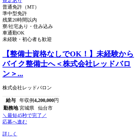
普通免許（MT）
準中型免許
残業20時間以内
寮/社宅あり・住み込み
車通勤OK
未経験・初心者も歓迎
【整備士資格なしでOK！】未経験から
バイク整備士へ＜株式会社レッドバロ
ン＞...
株式会社レッドバロン
給与
年収例
4,200,000
円
勤務地
宮城県 仙台市
＼最短45秒で完了／
応募へ進む
詳しく