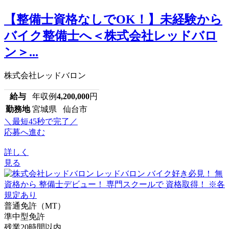
【整備士資格なしでOK！】未経験から
バイク整備士へ＜株式会社レッドバロ
ン＞...
株式会社レッドバロン
給与
年収例
4,200,000
円
勤務地
宮城県 仙台市
＼最短45秒で完了／
応募へ進む
詳しく
見る
普通免許（MT）
準中型免許
残業20時間以内