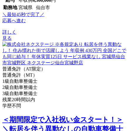
給与
年収例
4,300,000
円
勤務地
宮城県 仙台市
＼最短45秒で完了／
応募へ進む
詳しく
見る
普通免許（AT限定）
普通免許（MT）
1級自動車整備士
2級自動車整備士
3級自動車整備士
残業20時間以内
学歴不問
＜期間限定で入社祝い金スタート！＞
＼転居を伴う異動なしの自動車整備士