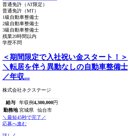
普通免許（AT限定）
普通免許（MT）
1級自動車整備士
2級自動車整備士
3級自動車整備士
残業20時間以内
学歴不問
＜期間限定で入社祝い金スタート！＞
＼転居を伴う異動なしの自動車整備士
／年収...
株式会社ネクステージ
給与
年収例
4,300,000
円
勤務地
宮城県 仙台市
＼最短45秒で完了／
応募へ進む
詳しく