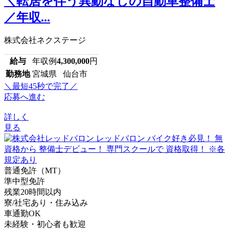
＼転居を伴う異動なしの自動車整備士
／年収...
株式会社ネクステージ
給与
年収例
4,300,000
円
勤務地
宮城県 仙台市
＼最短45秒で完了／
応募へ進む
詳しく
見る
普通免許（MT）
準中型免許
残業20時間以内
寮/社宅あり・住み込み
車通勤OK
未経験・初心者も歓迎