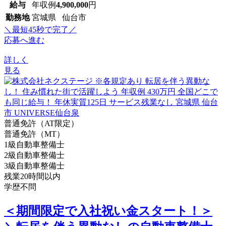
給与
年収例
4,900,000
円
勤務地
宮城県 仙台市
＼最短45秒で完了／
応募へ進む
詳しく
見る
普通免許（AT限定）
普通免許（MT）
1級自動車整備士
2級自動車整備士
3級自動車整備士
残業20時間以内
学歴不問
＜期間限定で入社祝い金スタート！＞