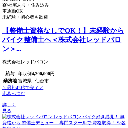
寮/社宅あり・住み込み
車通勤OK
未経験・初心者も歓迎
【整備士資格なしでOK！】未経験から
バイク整備士へ＜株式会社レッドバロ
ン＞...
株式会社レッドバロン
給与
年収例
4,200,000
円
勤務地
宮城県 仙台市
＼最短45秒で完了／
応募へ進む
詳しく
見る