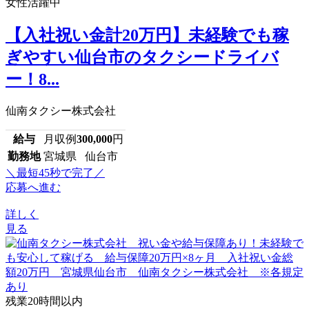
女性活躍中
【入社祝い金計20万円】未経験でも稼
ぎやすい仙台市のタクシードライバ
ー！8...
仙南タクシー株式会社
給与
月収例
300,000
円
勤務地
宮城県 仙台市
＼最短45秒で完了／
応募へ進む
詳しく
見る
残業20時間以内