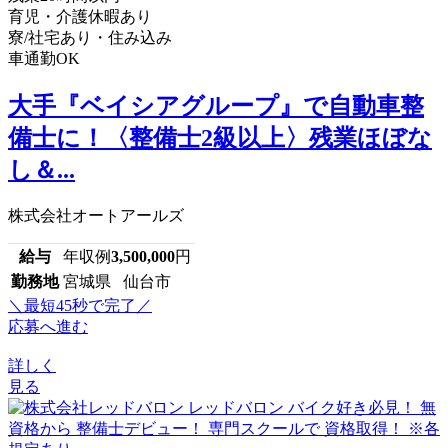
育児・介護休暇あり
寮/社宅あり・住み込み
車通勤OK
大手『ベイシアグループ』で自動車整
備士に！〈整備士2級以上〉残業ほぼな
し＆...
株式会社オートアールズ
給与
年収例
3,500,000
円
勤務地
宮城県 仙台市
＼最短45秒で完了／
応募へ進む
詳しく
見る