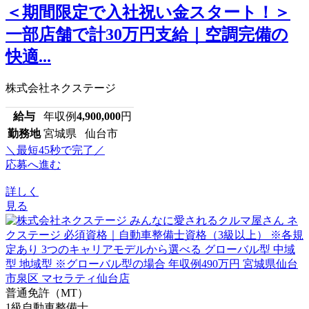
＜期間限定で入社祝い金スタート！＞
一部店舗で計30万円支給｜空調完備の
快適...
株式会社ネクステージ
給与
年収例
4,900,000
円
勤務地
宮城県 仙台市
＼最短45秒で完了／
応募へ進む
詳しく
見る
普通免許（MT）
1級自動車整備士