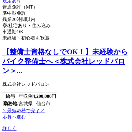
普通免許（MT）
準中型免許
残業20時間以内
寮/社宅あり・住み込み
車通勤OK
未経験・初心者も歓迎
【整備士資格なしでOK！】未経験から
バイク整備士へ＜株式会社レッドバロ
ン＞...
株式会社レッドバロン
給与
年収例
4,200,000
円
勤務地
宮城県 仙台市
＼最短45秒で完了／
応募へ進む
詳しく