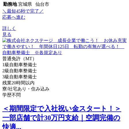
勤務地
宮城県 仙台市
＼最短45秒で完了／
応募へ進む
詳しく
見る
普通免許（MT）
1級自動車整備士
2級自動車整備士
3級自動車整備士
残業20時間以内
寮/社宅あり・住み込み
学歴不問
＜期間限定で入社祝い金スタート！＞
一部店舗で計30万円支給｜空調完備の
快適...