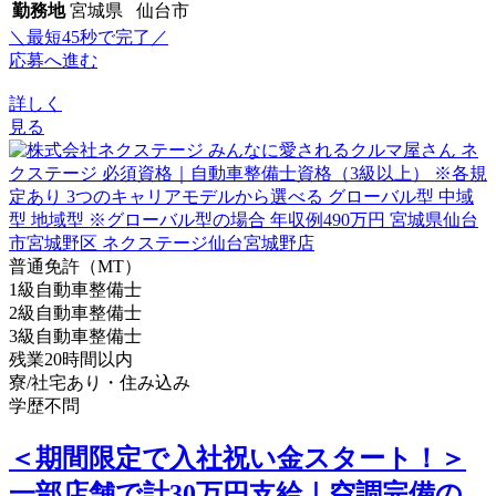
勤務地
宮城県 仙台市
＼最短45秒で完了／
応募へ進む
詳しく
見る
普通免許（MT）
1級自動車整備士
2級自動車整備士
3級自動車整備士
残業20時間以内
寮/社宅あり・住み込み
学歴不問
＜期間限定で入社祝い金スタート！＞
一部店舗で計30万円支給｜空調完備の