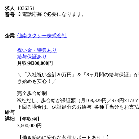
求人
1036351
※電話応募で必要になります。
番号
仙南タクシー株式会社
企業
祝い金・特典あり
給与保証あり
月収例
300,000
円
＼「入社祝い金計20万円」＆「8ヶ月間の給与保証」
き始めも安心！／
完全歩合給制
※ただし、歩合給が保証額（月168,329円／973円×173
下回る場合は、保証額分のお給与+各種手当分をお支
給与
詳細
【年収例】
3,600,000円
【働き始めに安心な各種サポートあり！】