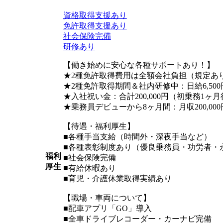
資格取得支援あり
免許取得支援あり
社会保険完備
研修あり
【働き始めに安心な各種サポートあり！】
★2種免許取得費用は全額会社負担（規定あ
★2種免許取得期間＆社内研修中：日給6,50
★入社祝い金：合計200,000円（初乗務1ヶ月
★乗務員デビューから8ヶ月間：月収200,0
【待遇・福利厚生】
■各種手当支給（時間外・深夜手当など）
■各種表彰制度あり（優良乗務員・功労者・
福利
■社会保険完備
厚生
■有給休暇あり
■育児・介護休業取得実績あり
【職場・車両について】
■配車アプリ「GO」導入
■全車ドライブレコーダー・カーナビ完備