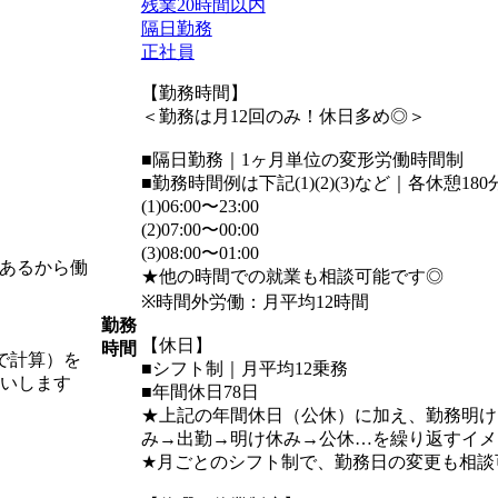
残業20時間以内
隔日勤務
正社員
【勤務時間】
＜勤務は月12回のみ！休日多め◎＞
■隔日勤務｜1ヶ月単位の変形労働時間制
■勤務時間例は下記(1)(2)(3)など｜各休憩180
(1)06:00〜23:00
(2)07:00〜00:00
(3)08:00〜01:00
があるから働
★他の時間での就業も相談可能です◎
※時間外労働：月平均12時間
勤務
【休日】
時間
hで計算）を
■シフト制｜月平均12乗務
払いします
■年間休日78日
★上記の年間休日（公休）に加え、勤務明け
み→出勤→明け休み→公休…を繰り返すイメ
★月ごとのシフト制で、勤務日の変更も相談