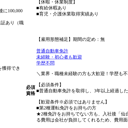
【休暇・休業制度】
■有給休暇あり
100,000
■育児・介護休業取得実績あり
保証あり（職
【雇用形態補足】期間の定め：無
普通自動車免許
未経験・初心者も歓迎
学歴不問
を獲得でき
＼業界・職種未経験の方も大歓迎！学歴も不
【必須条件】
必須
■普通自動車免許を取得し、3年以上経過し
資格
【歓迎条件※必須ではありません】
■第2種運転免許をお持ちの方
★2種免許をお持ちでない方も、入社後「仙
る費用は会社が負担してくれるため、費用面