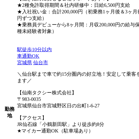
★2種免許取得期間＆社内研修中：日給6,500円支給
★入社祝い金：合計200,000円（初乗務1ヶ月後＆3ヶ月後に
円ずつ支給）
★乗務員デビューから8ヶ月間：月収200,000円の給与
種未経験者対象）
駅徒歩10分以内
車通勤OK
宮城県
仙台市
＼仙台駅まで車で約15分圏内の好立地！安定して乗客
ます／
【仙南タクシー株式会社】
〒983-0035
宮城県仙台市宮城野区日の出町1-6-27
勤務
地
【アクセス】
JR仙石線「小鶴新田駅」より徒歩約8分
★マイカー通勤OK（駐車場あり）