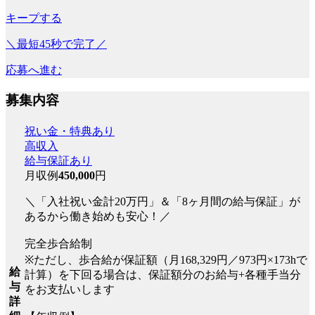
キープする
＼最短45秒で完了／
応募へ進む
募集内容
祝い金・特典あり
高収入
給与保証あり
月収例
450,000
円
＼「入社祝い金計20万円」＆「8ヶ月間の給与保証」が
あるから働き始めも安心！／
完全歩合給制
※ただし、歩合給が保証額（月168,329円／973円×173hで
給
計算）を下回る場合は、保証額分のお給与+各種手当分
与
をお支払いします
詳