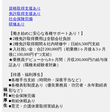
資格取得支援あり
免許取得支援あり
社会保険完備
研修あり
【働き始めに安心な各種サポートあり！】
★2種免許取得費用は全額会社負担
★2種免許取得期間＆社内研修中：日給6,500円支給
★入社祝い金：合計200,000円（初乗務1ヶ月後＆3ヶ月
後に100,000円ずつ支給）
★乗務員デビューから8ヶ月間：月収200,000円の給与保
証あり（職種未経験者対象）
【待遇・福利厚生】
■各種手当支給（時間外・深夜手当など）
■各種表彰制度あり（優良乗務員・功労者・永年勤続表
福
彰など）
利
■社会保険完備
厚
■有給休暇あり
生
■育児・介護休業取得実績あり