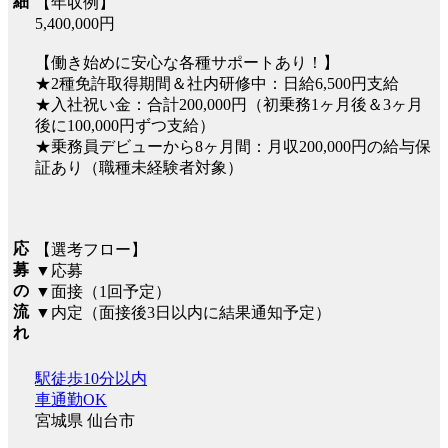
細
【年収例】
5,400,000円
【働き始めに安心な各種サポートあり！】
★2種免許取得期間＆社内研修中：日給6,500円支給
★入社祝い金：合計200,000円（初乗務1ヶ月後＆3ヶ月
後に100,000円ずつ支給）
★乗務員デビューから8ヶ月間：月収200,000円の給与保
証あり（職種未経験者対象）
応
【選考フロー】
募
▼応募
の
▼面接（1回予定）
流
▼内定（面接後3日以内に結果通知予定）
れ
駅徒歩10分以内
車通勤OK
宮城県 仙台市