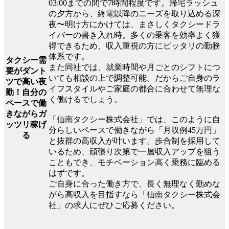
03:00までの間で7時間程度です。帰宅ラッシュ
の夕方から、終電以降のニーズを取り込める深
夜〜明け方にかけては、まさしくタクシードラ
イバーの書き入れ時。多くの乗客を効率よく獲
得できるため、収入重視の方にピッタリの勤務
体系です。
タクシー需
また同社では、就業時間や月ごとのシフトにつ
要がダント
いても相談の上で調整可能。だからご自身のラ
ツで高い夜
イフスタイルやご家庭の都合に合わせて無理な
勤！自分の
く働けるでしょう。
ペースで働
きながらガ
「仙南タクシー株式会社」では、このように自
ッツリ稼げ
分らしいペースで働きながら「月収例45万円」
る
と抜群の高収入が叶います。歩合制を採用して
いるため、頑張り次第で一層収入アップを狙う
こともでき、モチベーション高く乗務に臨める
はずです。
ご自身に合った働き方で、長く無理なく勤めな
がら高収入を目指すなら「仙南タクシー株式会
社」の求人にぜひご応募ください。