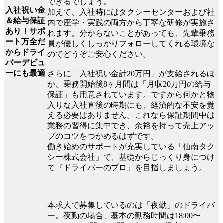
できるでしょう。
入社祝い金
加えて、入社時にはタクシーセンターおよび社
＆給与保証
内で座学・実践の両方から丁寧な研修が実施さ
あり！サポ
れます。分からないことがあっても、先輩乗務
ート万全だ
員が優しくしっかりフォローしてくれる環境な
からドライ
のでどうぞご安心ください。
バーデビュ
ーにも最適
さらに「入社祝い金計20万円」が支給されるほ
か、乗務開始後8ヶ月間は「月収20万円の給与
保証」も用意されています。ですから何かと物
入りな入社直後の時期にも、経済的な不安を覚
える必要はありません。これなら保証期間中は
業務の習得に集中でき、余裕を持って売上アッ
プのコツをつかめるはずです。
働き始めのサポートが充実している「仙南タク
シー株式会社」で、基礎からじっくり身につけ
て『ドライバーのプロ』を目指しましょう。
本求人で募集しているのは「夜勤」のドライバ
ー。夜勤の場合、基本の勤務時間は18:00〜