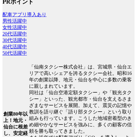
PRポイント
配車アプリ導入あり
男性活躍中
女性活躍中
20代活躍中
30代活躍中
40代活躍中
50代活躍中
「仙南タクシー株式会社」は、宮城県・仙台エ
リアで高いシェアを誇るタクシー会社。昭和16
年の創業以降、地元・仙台を中心に多数の乗客
に親しまれています。
同社は「仙台空港定額タクシー」や「観光タク
シー」といった、観光都市・仙台を支えるさま
ざまなサービスを展開。加えて、震災の記憶や
教訓を語り継ぐ「語り部タクシー」という取り
創業80年以
組みも行っています。こうした地域密着型のき
上！地元・
め細やかなサービスを強みに、多くの顧客の信
仙台に根差
頼を勝ち取ってきました。
し、安定経