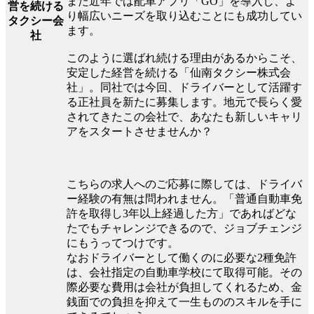
また近年では配車アプリ「GO」を導入し、よ
営を続ける
り幅広いニーズを取り込むことにも成功してい
タクシー会
ます。
社
このように選ばれ続ける理由があるからこそ、
安定した経営を続ける「仙南タクシー株式会
社」。同社では今回、ドライバーとして活躍す
る正社員を新たに募集します。地元で長らく愛
されてきたこの会社で、あなたも新しいキャリ
アをスタートさせませんか？
こちらの求人へのご応募に際しては、ドライバ
ー経験の有無は問われません。「普通自動車免
許を取得し3年以上経過した方」であればどな
たでもチャレンジできるので、ジョブチェンジ
にもうってつけです。
なおドライバーとして働くのに必要な2種免許
は、会社指定の自動車学校にて取得可能。その
際必要な費用は会社が負担してくれるため、金
銭面での負担を抑えて一生もののスキルを手に