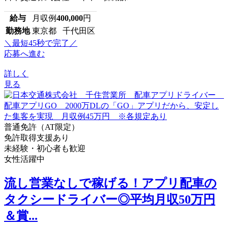
給与
月収例
400,000
円
勤務地
東京都 千代田区
＼最短45秒で完了／
応募へ進む
詳しく
見る
普通免許（AT限定）
免許取得支援あり
未経験・初心者も歓迎
女性活躍中
流し営業なしで稼げる！アプリ配車の
タクシードライバー◎平均月収50万円
＆賞...