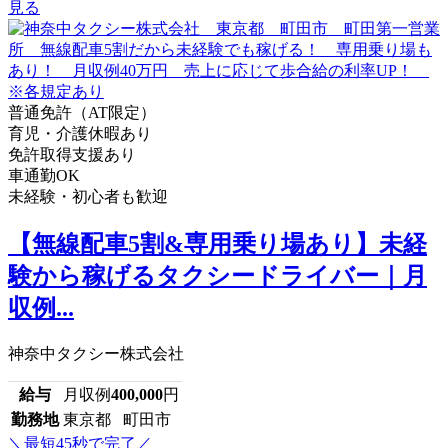
見る
普通免許（AT限定）
育児・介護休暇あり
免許取得支援あり
車通勤OK
未経験・初心者も歓迎
【無線配車5割&専用乗り場あり】未経
験から稼げるタクシードライバー｜月
収例...
神奈中タクシー株式会社
給与
月収例
400,000
円
勤務地
東京都 町田市
＼最短45秒で完了／