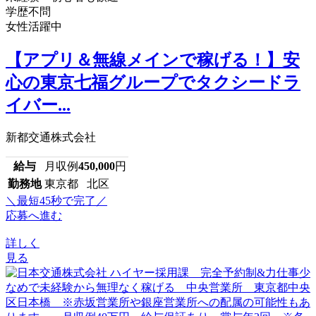
学歴不問
女性活躍中
【アプリ＆無線メインで稼げる！】安
心の東京七福グループでタクシードラ
イバー...
新都交通株式会社
給与
月収例
450,000
円
勤務地
東京都 北区
＼最短45秒で完了／
応募へ進む
詳しく
見る