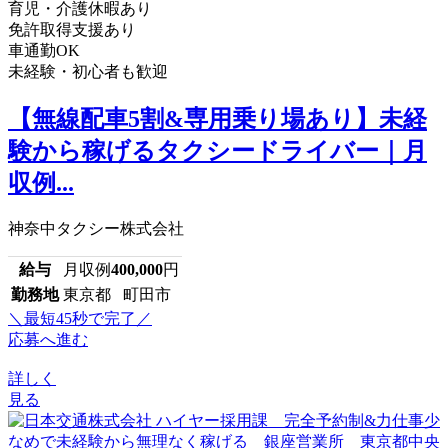
育児・介護休暇あり
免許取得支援あり
車通勤OK
未経験・初心者も歓迎
【無線配車5割&専用乗り場あり】未経
験から稼げるタクシードライバー｜月
収例...
神奈中タクシー株式会社
給与
月収例
400,000
円
勤務地
東京都 町田市
＼最短45秒で完了／
応募へ進む
詳しく
見る