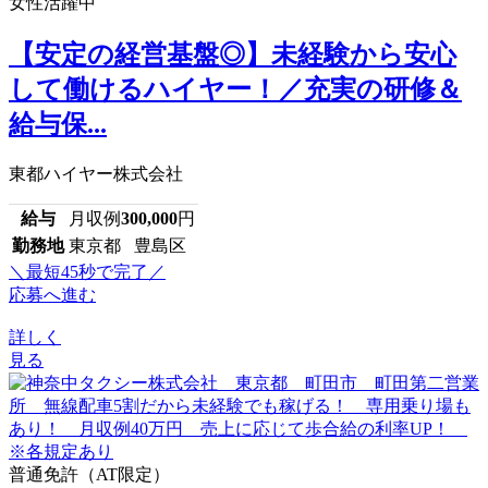
女性活躍中
【安定の経営基盤◎】未経験から安心
して働けるハイヤー！／充実の研修＆
給与保...
東都ハイヤー株式会社
給与
月収例
300,000
円
勤務地
東京都 豊島区
＼最短45秒で完了／
応募へ進む
詳しく
見る
普通免許（AT限定）