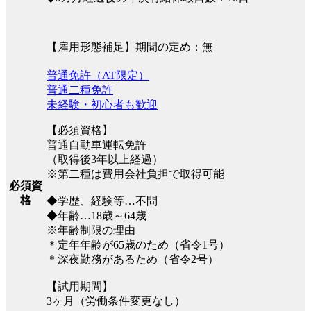
【雇用形態補足】期間の定め：無
普通免許（AT限定）
普通二種免許
未経験・初心者も歓迎
【必須資格】
普通自動車運転免許
（取得後3年以上経過）
※第二種は費用会社負担で取得可能
必須資
格
◆学歴、経験等…不問
◆年齢…18歳～64歳
※年齢制限の理由
＊定年年齢が65歳のため（省令1号）
＊深夜勤務があるため（省令2号）
【試用期間】
3ヶ月（労働条件変更なし）