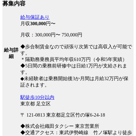
募集内容
給与保証あり
月収
300,000
円〜
月収：300,000円〜 750,000円
◆歩合制賃金なので頑張り次第では高収入が可能で
給与詳
す。
細
＊隔勤務乗務員平均年収610万円（令和5年実績）
◆5日間の乗務前研修中は日給1万円が支給されま
す。
◆未経験者は乗務開始後3か月間は月給32万円が保
証されます。
駅徒歩10分以内
東京都 足立区
〒 121-0813 東京都足立区竹の塚6-24-18
◆株式会社織田タクシー 東京営業所
◆交通アクセス：東武伊勢崎線 竹ノ塚駅より徒歩