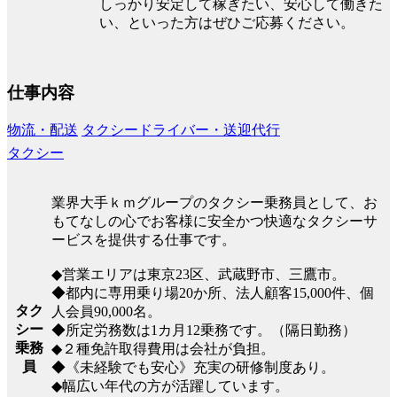
しっかり安定して稼ぎたい、安心して働きた
い、といった方はぜひご応募ください。
仕事内容
物流・配送
タクシードライバー・送迎代行
タクシー
業界大手ｋｍグループのタクシー乗務員として、お
もてなしの心でお客様に安全かつ快適なタクシーサ
ービスを提供する仕事です。
◆営業エリアは東京23区、武蔵野市、三鷹市。
◆都内に専用乗り場20か所、法人顧客15,000件、個
タク
人会員90,000名。
シー
◆所定労務数は1カ月12乗務です。（隔日勤務）
乗務
◆２種免許取得費用は会社が負担。
員
◆《未経験でも安心》充実の研修制度あり。
◆幅広い年代の方が活躍しています。