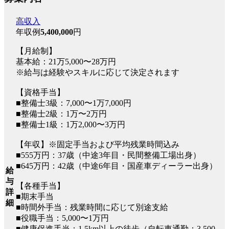
高収入
年収例
5,400,000
円
【月給制】
基本給：21万5,000〜28万円
※給与は経験やスキルに応じて決定されます
【資格手当】
■整備士3級：7,000〜1万7,000円
■整備士2級：1万〜2万円
■整備士1級：1万2,000〜3万円
【年収】※固定手当および平均残業時間込み
■555万円：37歳（中途3年目・民間整備工場出身）
■645万円：42歳（中途6年目・国産車ディーラー出身）
給
与
【各種手当】
詳
■期末手当
細
■時間外手当：残業時間に応じて別途支給
■役職手当：5,000〜1万円
■健康促進手当：1.5km以上の徒歩（自転車通勤：3,500