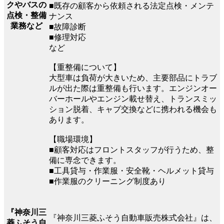
クやバスの
■既存の顧客から依頼される法定点検・メンテ
点検・整備
ナンス
業務など
■故障診断
■修理対応
など
【重整備について】
大型車は負荷が大きいため、主要部品にトラブ
ルが出た際は重整備も行います。エンジンオー
バーホールやエンジン載せ替え、トランスミッ
ション脱着、キャブ交換などに携われる機会も
あります。
【職場環境】
■顧客対応はフロントスタッフが行うため、整
備に専念できます。
■工具貸与・作業服・安全靴・ヘルメット貸与
■作業服のクリーニング制度あり
『神奈川三
『神奈川三菱ふそう自動車販売株式会社』は、
菱ふそう自