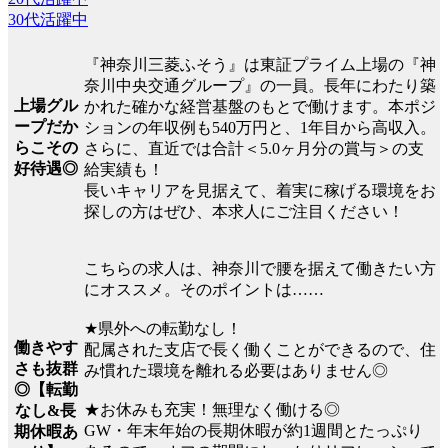
30代活躍中
『神奈川三菱ふそう』は東証プライム上場の『神
奈川中央交通グループ』の一員。長年にわたり築
上場グル
かれた確かな経営基盤のもとで働けます。本ポジ
ープだか
ションの年収例も540万円と、1年目から高収入。
らこその
さらに、直近では合計＜5.0ヶ月分の賞与＞の支
好待遇◎
給実績も！
長いキャリアを見据えて、着実に稼げる環境をお
探しの方はぜひ、本求人にご注目ください！
こちらの求人は、神奈川で腰を据えて働きたい方
にオススメ。そのポイントは……
★県外への転勤なし！
働きやす
配属された支店で長く働くことができるので、住
さも抜群
み慣れた環境を離れる必要はありません◎
◎【転勤
★お休みも充実！無理なく働ける◎
なし&長
GW・年末年始の長期休暇が約1週間とたっぷり
期休暇あ