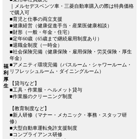
｜メルセデスベンツ車・三菱自動車購入の際は特典価格
で購入可
■育児と仕事の両立支援
■健康経営（健康促進手当・産業医健康相談）
■財形（一般・年金・住宅）
■定年60歳（65歳まで継続雇用制度あり）
■退職金制度（一時金）
■社会保険完備（健康保険・雇用保険・労災保険・厚生
年金）
■アメニティ環境完備（バスルーム・シャワールーム・
福
リフレッシュルーム・ダイニングルーム）
利
厚
【貸与など】
生
■工具・作業服・ヘルメット貸与
■作業服のクリーニング制度
【教育制度など】
■新人研修（マナー・メカニック・事務・スタッフ研
修）
■大型自動車運転免許支援制度
■コンプライアンス研修