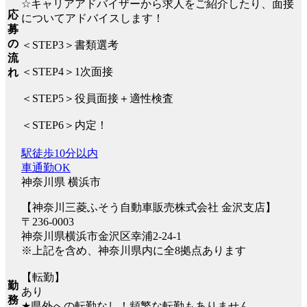
☆キャリアアドバイザーから求人をご紹介したり、面接
応
についてアドバイスします！
募
の
＜STEP3＞書類選考
流
＜STEP4＞1次面接
れ
＜STEP5＞役員面接＋適性検査
＜STEP6＞内定！
駅徒歩10分以内
車通勤OK
神奈川県 横浜市
【神奈川三菱ふそう自動車販売株式会社 金沢支店】
〒236-0003
神奈川県横浜市金沢区幸浦2-24-1
※上記を含め、神奈川県内に全8拠点あります
【転勤】
勤
あり
務
★県外への転勤なし！頻繁な転勤もありません。