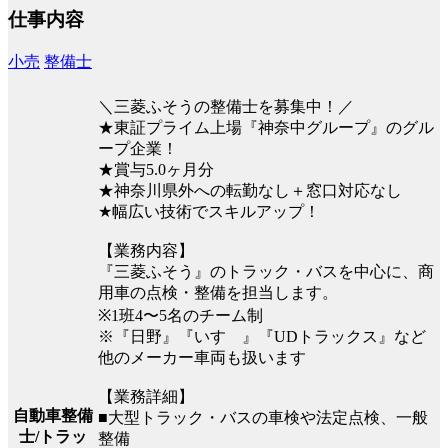
仕事内容
小売
整備士
＼三菱ふそうの整備士を募集中！／
★東証プライム上場『神奈中グループ』のグル
ープ企業！
★賞与5.0ヶ月分
★神奈川県外への転勤なし＋窓口対応なし
★幅広い技術でスキルアップ！
【業務内容】
『三菱ふそう』のトラック・バスを中心に、商
用車の点検・整備を担当します。
※1班4〜5名のチーム制
※『日野』『いすゞ』『UDトラックス』など
他のメーカー車両も扱います
【業務詳細】
自動車整備
■大型トラック・バスの車検や法定点検、一般
士/トラッ
整備