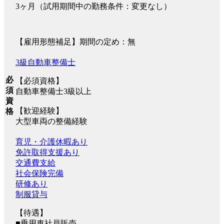
3ヶ月（試用期間中の勤務条件：変更なし）
【雇用形態補足】期間の定め：無
3級自動車整備士
必
【必須資格】
須
自動車整備士3級以上
資
【歓迎経験】
格
大型車両の整備経験
育児・介護休暇あり
免許取得支援あり
交通費支給
社会保険完備
研修あり
制服貸与
【待遇】
■乗用車社員販売