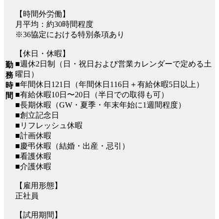
【時間外労働】
月平均：約30時間程度
※36協定における特別条項あり
【休日・休暇】
■週休2日制（日・祝日および営業カレンダーで定める土
勤
曜日）
務
■年間休日121日（年間休日116日＋有給休暇5日以上）
時
■有給休暇10日〜20日（半日での取得も可）
間
■長期休暇（GW・夏季・年末年始に1週間程度）
■創立記念日
■リフレッシュ休暇
■計画休暇
■慶弔休暇（結婚・出産・忌引）
■看護休暇
■介護休暇
【雇用形態】
正社員
【試用期間】