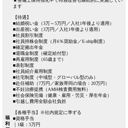
★整備士採用強化中で待遇改善も継続的に実施してい
ます
【待遇】
■結婚祝い金（3万～5万円／入社1年後より適用）
■出産祝い金（3万円／入社1年後より適用）
■社員割引制度
■社員持株会制度（月6％奨励金／E-ship制度）
■確定拠出年金
■退職金制度（確定給付型）
■再雇用制度（65歳まで）
■表彰制度
■社員紹介雇用制度
■社宅制度（中域型・グローバル型のみ）
■赴任補助（7万円／家族帯同の場合：20万円）
■不妊治療提携（AMH検査費用無料）
■社会保険完備（健康・雇用・労災・厚生年金）
■引越し費用全額会社負担
【各種手当】※社内規定に準ずる
福
■資格手当
利
｜1級：5万円