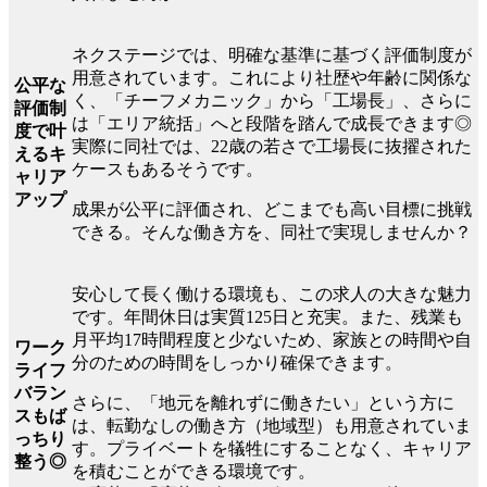
ネクステージでは、明確な基準に基づく評価制度が
用意されています。これにより社歴や年齢に関係な
公平な
く、「チーフメカニック」から「工場長」、さらに
評価制
は「エリア統括」へと段階を踏んで成長できます◎
度で叶
実際に同社では、22歳の若さで工場長に抜擢された
えるキ
ケースもあるそうです。
ャリア
アップ
成果が公平に評価され、どこまでも高い目標に挑戦
できる。そんな働き方を、同社で実現しませんか？
安心して長く働ける環境も、この求人の大きな魅力
です。年間休日は実質125日と充実。また、残業も
月平均17時間程度と少ないため、家族との時間や自
ワーク
分のための時間をしっかり確保できます。
ライフ
バラン
さらに、「地元を離れずに働きたい」という方に
スもば
は、転勤なしの働き方（地域型）も用意されていま
っちり
す。プライベートを犠牲にすることなく、キャリア
整う◎
を積むことができる環境です。