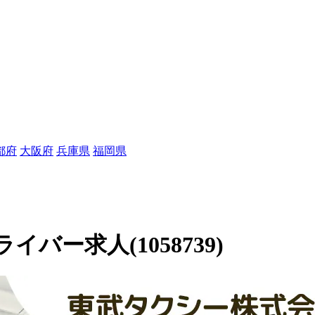
都府
大阪府
兵庫県
福岡県
ー求人(1058739)