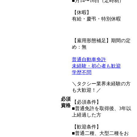
■月14〜16日（定時制）
【休暇】
有給・慶弔・特別休暇
【雇用形態補足】期間の定
め：無
普通自動車免許
未経験・初心者も歓迎
学歴不問
＼タクシー業界未経験の方
も大歓迎！／
必須
【必須条件】
資格
■普通免許を取得後、3年以
上経過した方
【歓迎条件】
■普通二種、大型二種をお