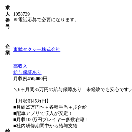
求
人
1058739
※電話応募で必要になります。
番
号
企
東武タクシー株式会社
業
高収入
給与保証あり
月収例
450,000
円
＼6ヶ月間35万円の給与保障あり！未経験でも安心です
【月収例45万円】
■月給25万円〜＋各種手当＋歩合給
■配車アプリで収入が安定！
■月収100万円プレイヤー多数在籍！
■社内研修期間中から給与支給
給