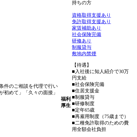
持ちの方
資格取得支援あり
免許取得支援あり
家賃補助あり
社会保険完備
研修あり
制服貸与
敷地内禁煙
【待遇】
■入社後に知人紹介で30万
円支給
■社会保険完備
条件のご相談を代理で行い
■住居支援金
が初めて」「久々の面接」
■制服貸与
福利
■研修制度
厚生
■定年65歳
■再雇用制度（75歳まで）
■二種免許取得のための費
用全額会社負担