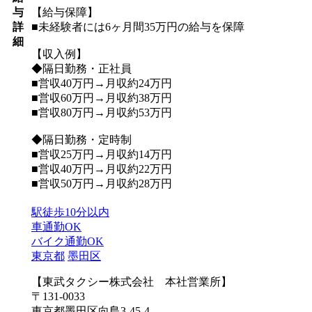
与
【給与保障】
詳
■未経験者には6ヶ月間35万円の給与を保障
細
【収入例】
◆隔日勤務・正社員
■営収40万円→月収約24万円
■営収60万円→月収約38万円
■営収80万円→月収約53万円
◆隔日勤務・定時制
■営収25万円→月収約14万円
■営収40万円→月収約22万円
■営収50万円→月収約28万円
駅徒歩10分以内
車通勤OK
バイク通勤OK
東京都
墨田区
【東武タクシー株式会社 本社営業所】
〒131-0033
東京都墨田区向島3-45-4