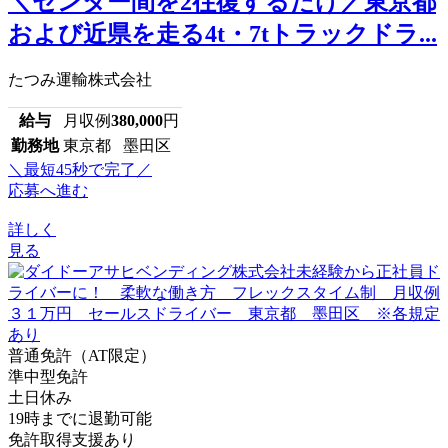
＼センター間を2往復するだけ／東京都
および近県を走る4t・7tトラックドラ...
たつみ運輸株式会社
給与
月収例
380,000
円
勤務地
東京都 墨田区
＼最短45秒で完了／
応募へ進む
詳しく
見る
普通免許（AT限定）
準中型免許
土日休み
19時までに退勤可能
免許取得支援あり