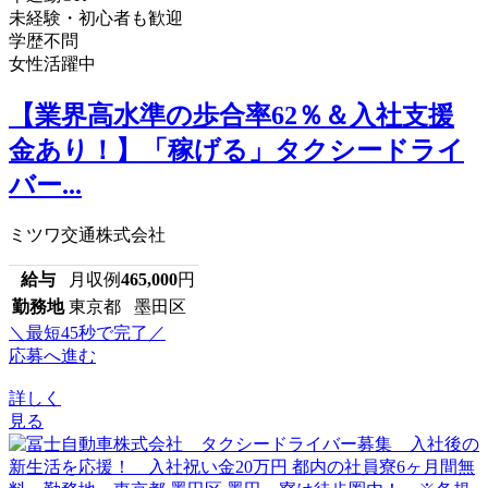
未経験・初心者も歓迎
学歴不問
女性活躍中
【業界高水準の歩合率62％＆入社支援
金あり！】「稼げる」タクシードライ
バー...
ミツワ交通株式会社
給与
月収例
465,000
円
勤務地
東京都 墨田区
＼最短45秒で完了／
応募へ進む
詳しく
見る