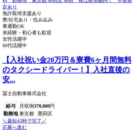
免許取得支援あり
寮/社宅あり・住み込み
車通勤OK
未経験・初心者も歓迎
女性活躍中
60代活躍中
【入社祝い金20万円＆寮費6ヶ月間無料
のタクシードライバー！】入社直後の
安...
冨士自動車株式会社
給与
月収例
370,000
円
勤務地
東京都 墨田区
＼最短45秒で完了／
応募へ進む