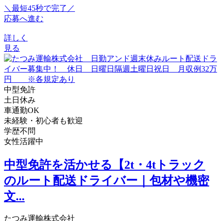
＼最短45秒で完了／
応募へ進む
詳しく
見る
中型免許
土日休み
車通勤OK
未経験・初心者も歓迎
学歴不問
女性活躍中
中型免許を活かせる【2t・4tトラック
のルート配送ドライバー｜包材や機密
文...
たつみ運輸株式会社