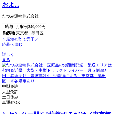
およ...
たつみ運輸株式会社
給与
月収例
340,000
円
勤務地
東京都 墨田区
＼最短45秒で完了／
応募へ進む
詳しく
見る
中型免許
大型免許
土日休み
車通勤OK