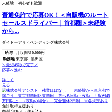
未経験・初心者も歓迎
普通免許で応募OK！＜自販機のルート
セールスドライバー｜首都圏＞未経験
から...
ダイドーアサヒベンディング株式会社
給与
月収例
310,000
円
勤務地
東京都 墨田区
＼最短45秒で完了／
応募へ進む
詳しく
見る
免許取得支援あり
寮/社宅あり・住み込み