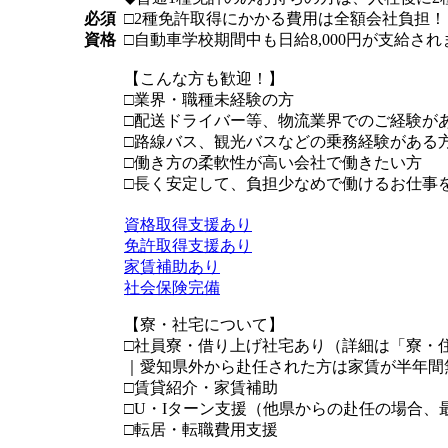
必須
□2種免許取得にかかる費用は全額会社負担！
資格
□自動車学校期間中も日給8,000円が支給
【こんな方も歓迎！】
□業界・職種未経験の方
□配送ドライバー等、物流業界でのご経験が
□路線バス、観光バスなどの乗務経験がある
□働き方の柔軟性が高い会社で働きたい方
□長く安定して、負担少なめで働けるお仕事
資格取得支援あり
免許取得支援あり
家賃補助あり
社会保険完備
【寮・社宅について】
□社員寮・借り上げ社宅あり（詳細は「寮・
｜愛知県外から赴任された方は家賃が半年間
□賃貸紹介・家賃補助
□U・Iターン支援（他県からの赴任の場合、
□転居・転職費用支援