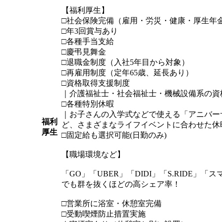
【福利厚生】
□社会保険完備（雇用・労災・健康・厚生年
□年3回賞与あり
□各種手当支給
□慶弔見舞金
□退職金制度（入社5年目から対象）
□再雇用制度（定年65歳、延長あり）
□資格取得支援制度
｜介護福祉士・社会福祉士・機械設備系の資
□各種特別休暇
｜お子さんの入学式などで使える「アニバー
福利
ど、さまざまなライフイベントに合わせた休
厚生
□固定給も選択可能(日勤のみ)
【職場環境など】
「GO」「UBER」「DIDI」「S.RIDE
でも群を抜くほどの高シェア率！
□営業所に浴室・休憩室完備
□受動喫煙防止措置実施