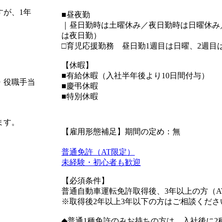
すが、1年
■昼夜勤
｜昼日勤時は土曜休み／夜日勤時は日曜休み／
は夜日勤）
□育児応援勤務 昼日勤1週目は日曜、2週目
【休暇】
■有給休暇（入社半年後より10日間付与）
・役職手当
■慶弔休暇
■特別休暇
ます。
【雇用形態補足】期間の定め：無
普通免許（AT限定）
未経験・初心者も歓迎
【必須条件】
普通自動車運転免許取得後、3年以上の方（A
※取得後2年以上3年以下の方はご相談くださ
◆普通1種免許のみお持ちの方は、入社後に2