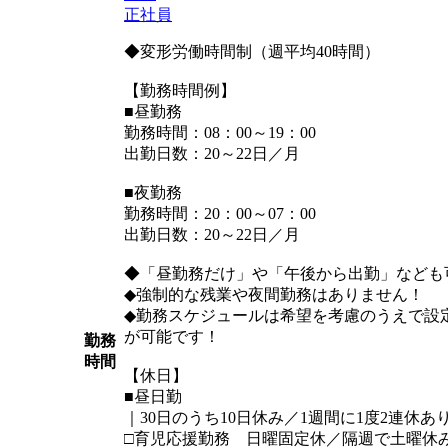
正社員
◆変形労働時間制（週平均40時間）
【勤務時間例】
■昼勤務
勤務時間：08：00～19：00
出勤日数：20～22日／月
■夜勤務
勤務時間：20：00～07：00
出勤日数：20～22日／月
◆「昼勤務だけ」や「午後から出勤」なども
◆強制的な残業や夜間勤務はありません！
◆勤務スケジュールは希望を考慮のうえで設
が可能です！
勤務
時間
【休日】
■昼日勤
｜30日のうち10日休み／1週間に1度2連休あ
□育児応援勤務 日曜固定休／隔週で土曜休