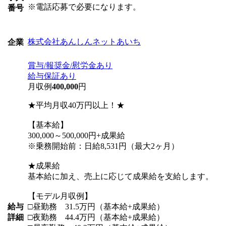
※電話応募で必要になります。
番号
株式会社あんしんネットあいち
企業
賞与/報奨金/慰労金あり
給与保証あり
月収例
400,000
円
★平均月収40万円以上！★
【基本給】
300,000～500,000円+成果給
※乗務開始前：日給8,531円（最大2ヶ月）
★成果給
基本給に加え、売上に応じて成果給を支給します。
【モデル月収例】
給与
□昼勤務 31.5万円（基本給+成果給）
詳細
□夜勤務 44.4万円（基本給+成果給）