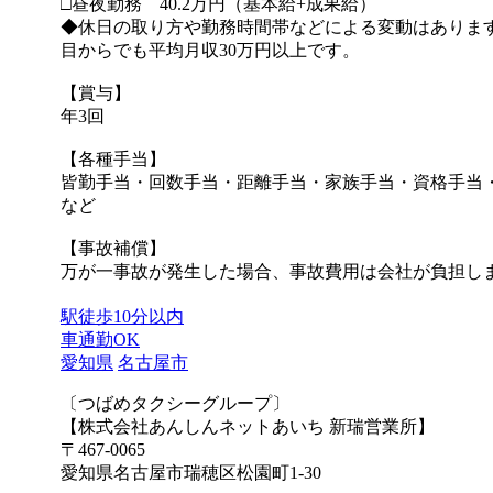
□昼夜勤務 40.2万円（基本給+成果給）
◆休日の取り方や勤務時間帯などによる変動はありま
目からでも平均月収30万円以上です。
【賞与】
年3回
【各種手当】
皆勤手当・回数手当・距離手当・家族手当・資格手当
など
【事故補償】
万が一事故が発生した場合、事故費用は会社が負担し
駅徒歩10分以内
車通勤OK
愛知県
名古屋市
〔つばめタクシーグループ〕
【株式会社あんしんネットあいち 新瑞営業所】
〒467-0065
愛知県名古屋市瑞穂区松園町1-30