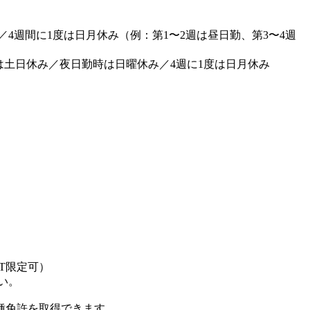
4週間に1度は日月休み（例：第1〜2週は昼日勤、第3〜4週
は土日休み／夜日勤時は日曜休み／4週に1度は日月休み
T限定可）
い。
種免許を取得できます。