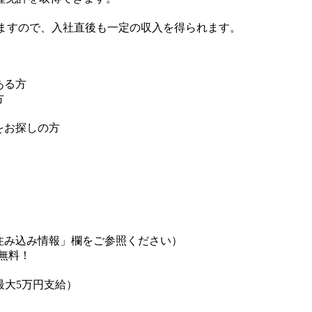
されますので、入社直後も一定の収入を得られます。
ある方
方
をお探しの方
住み込み情報」欄をご参照ください）
無料！
最大5万円支給）