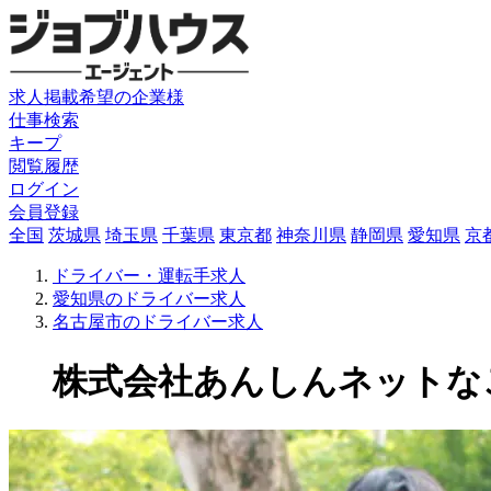
求人掲載希望の企業様
仕事検索
キープ
閲覧履歴
ログイン
会員登録
全国
茨城県
埼玉県
千葉県
東京都
神奈川県
静岡県
愛知県
京
ドライバー・運転手求人
愛知県のドライバー求人
名古屋市のドライバー求人
株式会社あんしんネットなごや