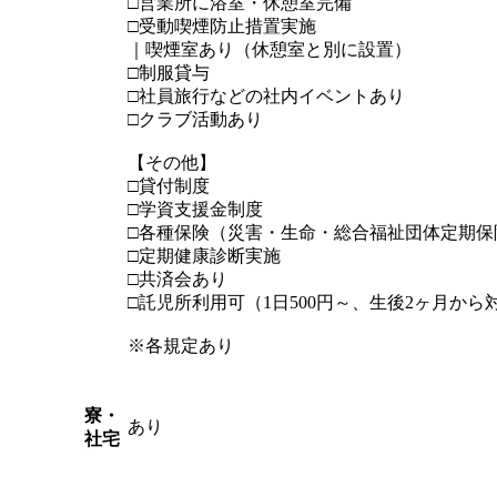
□営業所に浴室・休憩室完備
□受動喫煙防止措置実施
｜喫煙室あり（休憩室と別に設置）
□制服貸与
□社員旅行などの社内イベントあり
□クラブ活動あり
【その他】
□貸付制度
□学資支援金制度
□各種保険（災害・生命・総合福祉団体定期保
□定期健康診断実施
□共済会あり
□託児所利用可（1日500円～、生後2ヶ月から
※各規定あり
寮・
あり
社宅