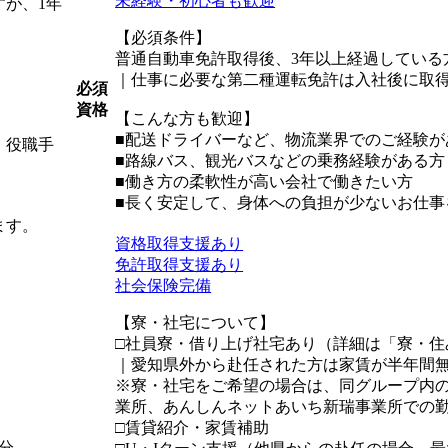
未経験・初心者も歓迎
が、1年
【必須条件】
普通自動車免許取得後、3年以上経過している
｜仕事に必要な第二種運転免許は入社後に取
必須
資格
【こんな方も歓迎】
■配送ドライバーなど、物流業界でのご経験が
・役職手
■路線バス、観光バスなどの乗務経験がある方
■働き方の柔軟性が高い会社で働きたい方
■長く安定して、身体への負担が少ないお仕事
ます。
資格取得支援あり
免許取得支援あり
社会保険完備
【寮・社宅について】
□社員寮・借り上げ社宅あり（詳細は「寮・住
｜愛知県外から赴任された方は家賃が半年間
※寮・社宅をご希望の場合は、同グループ内の
業所、あんしんネットあいち新瑞事業所での
□賃貸紹介・家賃補助
分