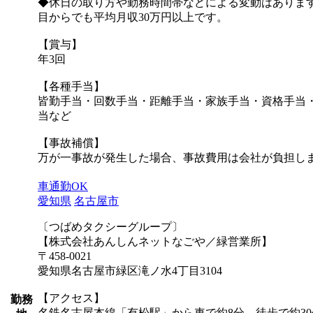
◆休日の取り方や勤務時間帯などによる変動はあります
目からでも平均月収30万円以上です。
【賞与】
年3回
【各種手当】
皆勤手当・回数手当・距離手当・家族手当・資格手当
当など
【事故補償】
万が一事故が発生した場合、事故費用は会社が負担し
車通勤OK
愛知県
名古屋市
〔つばめタクシーグループ〕
【株式会社あんしんネットなごや／緑営業所】
〒458-0021
愛知県名古屋市緑区滝ノ水4丁目3104
【アクセス】
勤務
名鉄名古屋本線「有松駅」から車で約8分、徒歩で約30