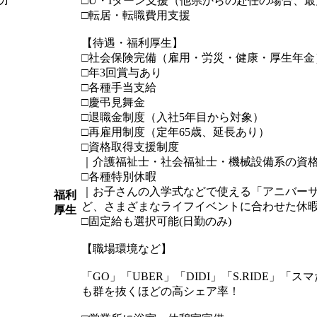
□U・Iターン支援（他県からの赴任の場合、最
□転居・転職費用支援
【待遇・福利厚生】
□社会保険完備（雇用・労災・健康・厚生年金
□年3回賞与あり
□各種手当支給
□慶弔見舞金
□退職金制度（入社5年目から対象）
□再雇用制度（定年65歳、延長あり）
□資格取得支援制度
｜介護福祉士・社会福祉士・機械設備系の資
□各種特別休暇
｜お子さんの入学式などで使える「アニバー
福利
ど、さまざまなライフイベントに合わせた休
厚生
□固定給も選択可能(日勤のみ)
【職場環境など】
「GO」「UBER」「DIDI」「S.RIDE
も群を抜くほどの高シェア率！