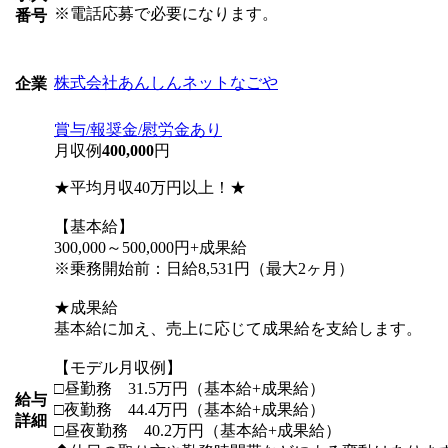
※電話応募で必要になります。
番号
株式会社あんしんネットなごや
企業
賞与/報奨金/慰労金あり
月収例
400,000
円
★平均月収40万円以上！★
【基本給】
300,000～500,000円+成果給
※乗務開始前：日給8,531円（最大2ヶ月）
★成果給
基本給に加え、売上に応じて成果給を支給します。
【モデル月収例】
□昼勤務 31.5万円（基本給+成果給）
給与
□夜勤務 44.4万円（基本給+成果給）
詳細
□昼夜勤務 40.2万円（基本給+成果給）